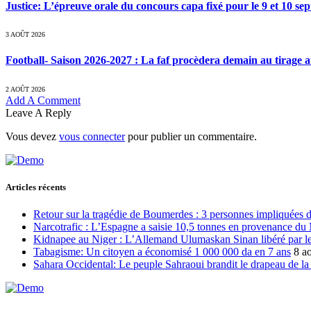
Justice: L’épreuve orale du concours capa fixé pour le 9 et 10 s
3 AOÛT 2026
Football- Saison 2026-2027 : La faf procèdera demain au tirage a
2 AOÛT 2026
Add A Comment
Leave A Reply
Vous devez
vous connecter
pour publier un commentaire.
Articles récents
Retour sur la tragédie de Boumerdes : 3 personnes impliquées 
Narcotrafic : L’Espagne a saisie 10,5 tonnes en provenance du
Kidnapee au Niger : L’Allemand Ulumaskan Sinan libéré par les
Tabagisme: Un citoyen a économisé 1 000 000 da en 7 ans
8 a
Sahara Occidental: Le peuple Sahraoui brandit le drapeau de la d