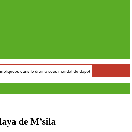
dans le drame sous mandat de dépôt
Narcotrafic : L’Espagne 
ilaya de M’sila