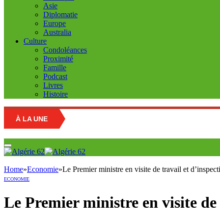
Asie
Diplomatie
Europe
Australia
Culture
Condoléances
Proximité
Famille
Podcast
Livres
Histoire
À LA UNE
Home
»
Economie
»
Le Premier ministre en visite de travail et d’inspec
ECONOMIE
Le Premier ministre en visite de 