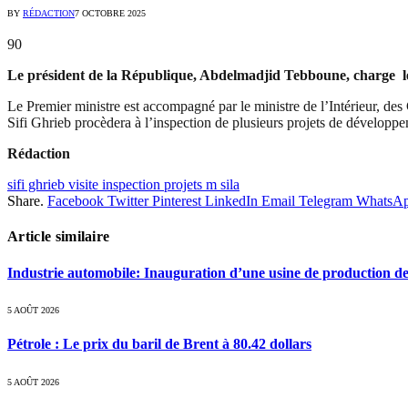
BY
RÉDACTION
7 OCTOBRE 2025
90
Le président de la République, Abdelmadjid Tebboune, charge le pr
Le Premier ministre est accompagné par le ministre de l’Intérieur, des C
Sifi Ghrieb procèdera à l’inspection de plusieurs projets de développ
Rédaction
sifi ghrieb visite inspection projets m sila
Share.
Facebook
Twitter
Pinterest
LinkedIn
Email
Telegram
WhatsA
Article similaire
Industrie automobile: Inauguration d’une usine de production de
5 AOÛT 2026
Pétrole : Le prix du baril de Brent à 80.42 dollars
5 AOÛT 2026