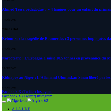
5 AOÛT 2026
Ahmed Tessa pédagogue : » 4 langues pour un enfant du primair
4 AOÛT 2026
What's Hot
Retour sur la tragédie de Boumerdes : 3 personnes impliquées d
8 AOÛT 2026
Narcotrafic : L’Espagne a saisie 10,5 tonnes en provenance du 
8 AOÛT 2026
Kidnapee au Niger : L’Allemand Ulumaskan Sinan libéré par les s
8 AOÛT 2026
Facebook
X (Twitter)
Instagram
Facebook
X (Twitter)
Instagram
A LA UNE