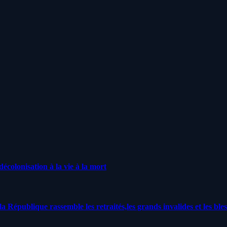
écolonisation à la vie à la mort
a République rassemble les retraités,les grands invalides et les bles