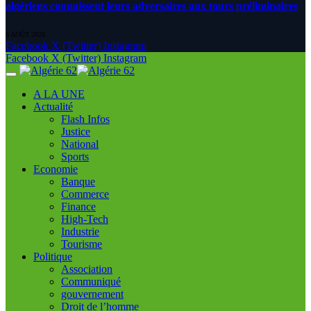
algériens connaissent leurs adversaires aux tours préliminaires
6 AOÛT 2026
Facebook
X (Twitter)
Instagram
Facebook
X (Twitter)
Instagram
A LA UNE
Actualité
Flash Infos
Justice
National
Sports
Economie
Banque
Commerce
Finance
High-Tech
Industrie
Tourisme
Politique
Association
Communiqué
gouvernement
Droit de l’homme