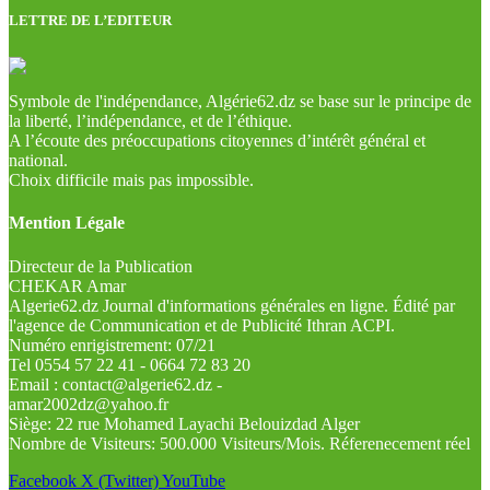
LETTRE DE L’EDITEUR
Symbole de l'indépendance, Algérie62.dz se base sur le principe de
la liberté, l’indépendance, et de l’éthique.
A l’écoute des préoccupations citoyennes d’intérêt général et
national.
Choix difficile mais pas impossible.
Mention Légale
Directeur de la Publication
CHEKAR Amar
Algerie62.dz Journal d'informations générales en ligne. Édité par
l'agence de Communication et de Publicité Ithran ACPI.
Numéro enrigistrement: 07/21
Tel 0554 57 22 41 - 0664 72 83 20
Email : contact@algerie62.dz -
amar2002dz@yahoo.fr
Siège: 22 rue Mohamed Layachi Belouizdad Alger
Nombre de Visiteurs: 500.000 Visiteurs/Mois. Réferenecement réel
Facebook
X (Twitter)
YouTube