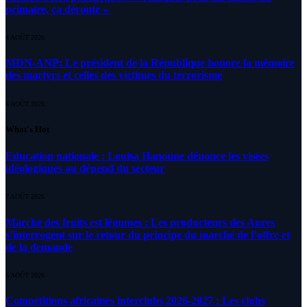
primaire, ça déroute «
4 AOÛT 2026
MDN-ANP: Le président de la République honore la mémoire
des martyrs et celles des victimes du terrorisme
4 AOÛT 2026
What's Hot
Education nationale : Louisa Hanoune dénonce les visées
idéologiques au dépend du secteur
7 AOÛT 2026
Marché des fruits est légumes : Les producteurs des Aures
s’interrogent sur le retour du principe du marché de l’offre et
de la demande
6 AOÛT 2026
Compétitions africaines interclubs 2026-2027 : Les clubs