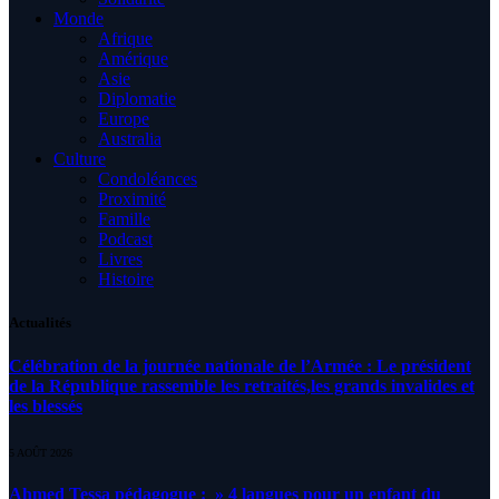
Monde
Afrique
Amérique
Asie
Diplomatie
Europe
Australia
Culture
Condoléances
Proximité
Famille
Podcast
Livres
Histoire
Actualités
Célébration de la journée nationale de l’Armée : Le président
de la République rassemble les retraités,les grands invalides et
les blessés
5 AOÛT 2026
Ahmed Tessa pédagogue : » 4 langues pour un enfant du