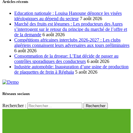
Articles récents
Education nationale : Louisa Hanoune dénonce les visées
idéologiques au dépend du secteur
7 août 2026
Marché des fruits est légumes : Les producteurs des Aures
s’interrogent sur le retour du principe du marché de l’offre et
de la demande
6 août 2026
Compétitions africaines interclubs 2026-2027 : Les clubs
algériens connaissent leurs adversaires aux tours préliminaires
6 août 2026
Consommation de la drogue: L’Etat décide de passer au
contrôles sporadiques des conducteurs
6 août 2026
Industrie automobile: Inauguration d’une usine de production
de plaquettes de frein à Réghaïa
5 août 2026
Réseaux sociaux
Rechercher :