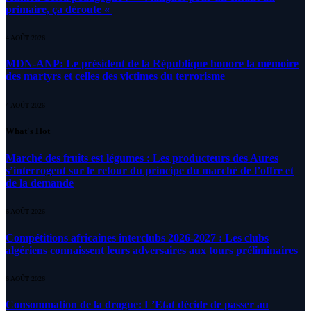
primaire, ça déroute «
4 AOÛT 2026
MDN-ANP: Le président de la République honore la mémoire
des martyrs et celles des victimes du terrorisme
4 AOÛT 2026
What's Hot
Marché des fruits est légumes : Les producteurs des Aures
s’interrogent sur le retour du principe du marché de l’offre et
de la demande
6 AOÛT 2026
Compétitions africaines interclubs 2026-2027 : Les clubs
algériens connaissent leurs adversaires aux tours préliminaires
6 AOÛT 2026
Consommation de la drogue: L’Etat décide de passer au