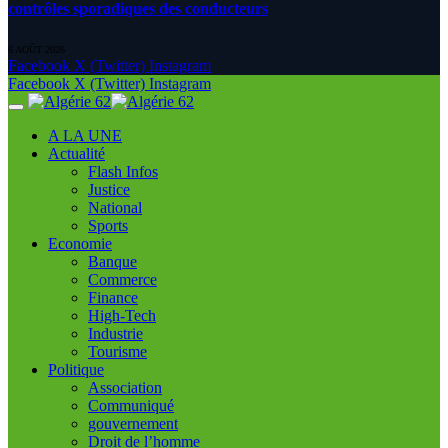
contrôles sporadiques des conducteurs
6 AOÛT 2026
Facebook
X (Twitter)
Instagram
Facebook
X (Twitter)
Instagram
A LA UNE
Actualité
Flash Infos
Justice
National
Sports
Economie
Banque
Commerce
Finance
High-Tech
Industrie
Tourisme
Politique
Association
Communiqué
gouvernement
Droit de l’homme