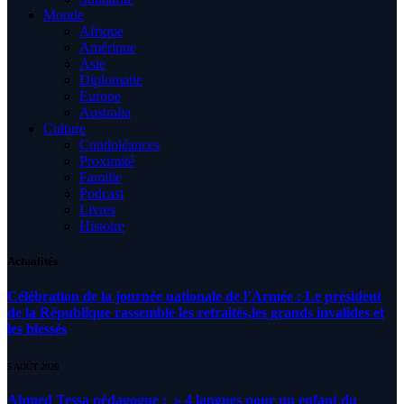
Monde
Afrique
Amérique
Asie
Diplomatie
Europe
Australia
Culture
Condoléances
Proximité
Famille
Podcast
Livres
Histoire
Actualités
Célébration de la journée nationale de l’Armée : Le président
de la République rassemble les retraités,les grands invalides et
les blessés
5 AOÛT 2026
Ahmed Tessa pédagogue : » 4 langues pour un enfant du