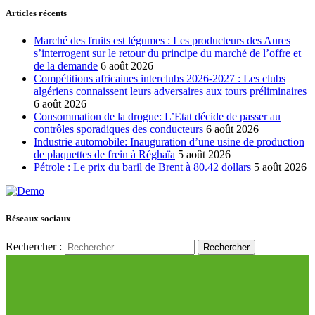
Articles récents
Marché des fruits est légumes : Les producteurs des Aures
s’interrogent sur le retour du principe du marché de l’offre et
de la demande
6 août 2026
Compétitions africaines interclubs 2026-2027 : Les clubs
algériens connaissent leurs adversaires aux tours préliminaires
6 août 2026
Consommation de la drogue: L’Etat décide de passer au
contrôles sporadiques des conducteurs
6 août 2026
Industrie automobile: Inauguration d’une usine de production
de plaquettes de frein à Réghaïa
5 août 2026
Pétrole : Le prix du baril de Brent à 80.42 dollars
5 août 2026
Réseaux sociaux
Rechercher :