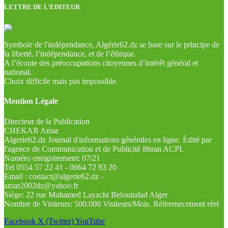
LETTRE DE L’EDITEUR
Symbole de l'indépendance, Algérie62.dz se base sur le principe de
la liberté, l’indépendance, et de l’éthique.
A l’écoute des préoccupations citoyennes d’intérêt général et
national.
Choix difficile mais pas impossible.
Mention Légale
Directeur de la Publication
CHEKAR Amar
Algerie62.dz Journal d'informations générales en ligne. Édité par
l'agence de Communication et de Publicité Ithran ACPI.
Numéro enrigistrement: 07/21
Tel 0554 57 22 41 - 0664 72 83 20
Email : contact@algerie62.dz -
amar2002dz@yahoo.fr
Siège: 22 rue Mohamed Layachi Belouizdad Alger
Nombre de Visiteurs: 500.000 Visiteurs/Mois. Réferenecement réel
Facebook
X (Twitter)
YouTube