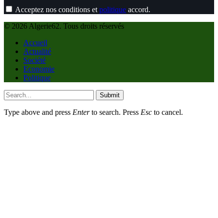
Acceptez nos conditions et
politique
accord.
© 2026 Algerie62. Tous droits réservés
Accueil
Actualité
Société
Economie
Politique
Submit
Type above and press
Enter
to search. Press
Esc
to cancel.