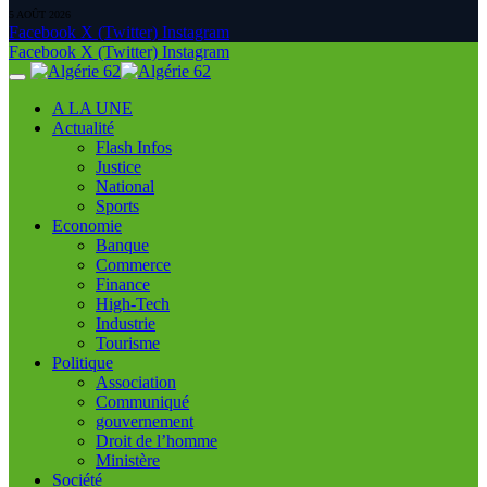
5 AOÛT 2026
Facebook
X (Twitter)
Instagram
Facebook
X (Twitter)
Instagram
A LA UNE
Actualité
Flash Infos
Justice
National
Sports
Economie
Banque
Commerce
Finance
High-Tech
Industrie
Tourisme
Politique
Association
Communiqué
gouvernement
Droit de l’homme
Ministère
Société