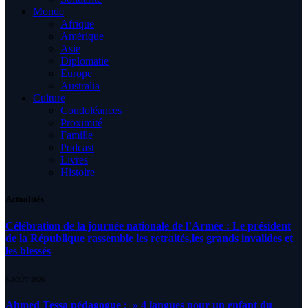
Monde
Afrique
Amérique
Asie
Diplomatie
Europe
Australia
Culture
Condoléances
Proximité
Famille
Podcast
Livres
Histoire
Actualités
Célébration de la journée nationale de l’Armée : Le président
de la République rassemble les retraités,les grands invalides et
les blessés
5 AOÛT 2026
Ahmed Tessa pédagogue : » 4 langues pour un enfant du