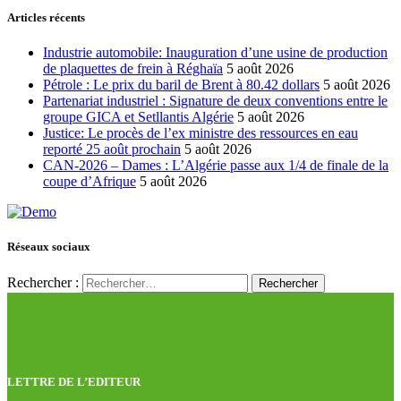
Articles récents
Industrie automobile: Inauguration d’une usine de production
de plaquettes de frein à Réghaïa
5 août 2026
Pétrole : Le prix du baril de Brent à 80.42 dollars
5 août 2026
Partenariat industriel : Signature de deux conventions entre le
groupe GICA et Setllantis Algérie
5 août 2026
Justice: Le procès de l’ex ministre des ressources en eau
reporté 25 août prochain
5 août 2026
CAN-2026 – Dames : L’Algérie passe aux 1/4 de finale de la
coupe d’Afrique
5 août 2026
Réseaux sociaux
Rechercher :
LETTRE DE L’EDITEUR