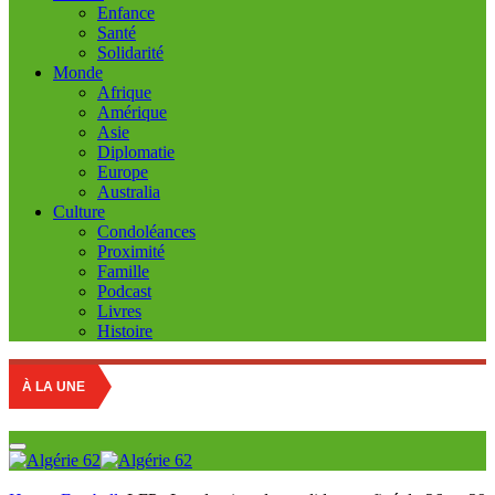
Enfance
Santé
Solidarité
Monde
Afrique
Amérique
Asie
Diplomatie
Europe
Australia
Culture
Condoléances
Proximité
Famille
Podcast
Livres
Histoire
À LA UNE