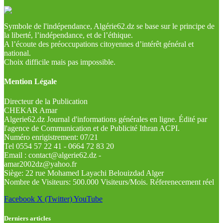
Symbole de l'indépendance, Algérie62.dz se base sur le principe de
la liberté, l’indépendance, et de l’éthique.
A l’écoute des préoccupations citoyennes d’intérêt général et
national.
Choix difficile mais pas impossible.
Mention Légale
Directeur de la Publication
CHEKAR Amar
Algerie62.dz Journal d'informations générales en ligne. Édité par
l'agence de Communication et de Publicité Ithran ACPI.
Numéro enrigistrement: 07/21
Tel 0554 57 22 41 - 0664 72 83 20
Email : contact@algerie62.dz -
amar2002dz@yahoo.fr
Siège: 22 rue Mohamed Layachi Belouizdad Alger
Nombre de Visiteurs: 500.000 Visiteurs/Mois. Réferenecement réel
Facebook
X (Twitter)
YouTube
Derniers articles