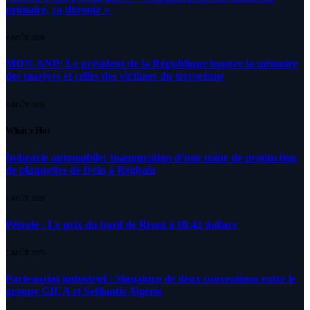
primaire, ça déroute «
4 AOÛT 2026
MDN-ANP: Le président de la République honore la mémoire
des martyrs et celles des victimes du terrorisme
4 AOÛT 2026
What's Hot
Industrie automobile: Inauguration d’une usine de production
de plaquettes de frein à Réghaïa
5 AOÛT 2026
Pétrole : Le prix du baril de Brent à 80.42 dollars
5 AOÛT 2026
Partenariat industriel : Signature de deux conventions entre le
groupe GICA et Setllantis Algérie