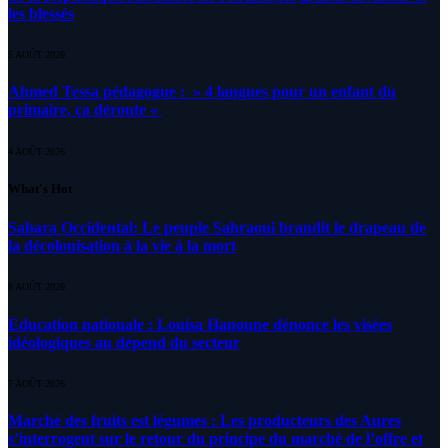
les blessés
5 AOÛT 2026
Ahmed Tessa pédagogue : » 4 langues pour un enfant du
primaire, ça déroute «
4 AOÛT 2026
What's Hot
Sahara Occidental: Le peuple Sahraoui brandit le drapeau de
la décolonisation à la vie à la mort
8 AOÛT 2026
Education nationale : Louisa Hanoune dénonce les visées
idéologiques au dépend du secteur
7 AOÛT 2026
Marché des fruits est légumes : Les producteurs des Aures
s’interrogent sur le retour du principe du marché de l’offre et