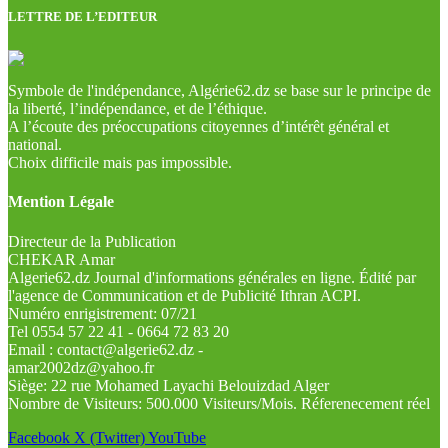
LETTRE DE L’EDITEUR
Symbole de l'indépendance, Algérie62.dz se base sur le principe de
la liberté, l’indépendance, et de l’éthique.
A l’écoute des préoccupations citoyennes d’intérêt général et
national.
Choix difficile mais pas impossible.
Mention Légale
Directeur de la Publication
CHEKAR Amar
Algerie62.dz Journal d'informations générales en ligne. Édité par
l'agence de Communication et de Publicité Ithran ACPI.
Numéro enrigistrement: 07/21
Tel 0554 57 22 41 - 0664 72 83 20
Email : contact@algerie62.dz -
amar2002dz@yahoo.fr
Siège: 22 rue Mohamed Layachi Belouizdad Alger
Nombre de Visiteurs: 500.000 Visiteurs/Mois. Réferenecement réel
Facebook
X (Twitter)
YouTube