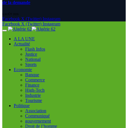
de la demande
6 AOÛT 2026
Facebook
X (Twitter)
Instagram
Facebook
X (Twitter)
Instagram
A LA UNE
Actualité
Flash Infos
Justice
National
Sports
Economie
Banque
Commerce
Finance
High-Tech
Industrie
Tourisme
Politique
Association
Communiqué
gouvernement
Droit de l’homme