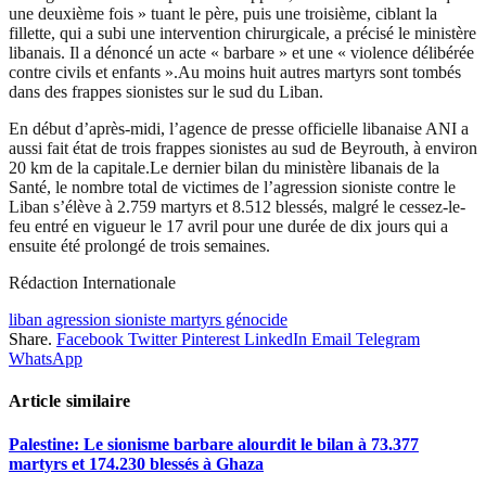
une deuxième fois » tuant le père, puis une troisième, ciblant la
fillette, qui a subi une intervention chirurgicale, a précisé le ministère
libanais. Il a dénoncé un acte « barbare » et une « violence délibérée
contre civils et enfants ».Au moins huit autres martyrs sont tombés
dans des frappes sionistes sur le sud du Liban.
En début d’après-midi, l’agence de presse officielle libanaise ANI a
aussi fait état de trois frappes sionistes au sud de Beyrouth, à environ
20 km de la capitale.Le dernier bilan du ministère libanais de la
Santé, le nombre total de victimes de l’agression sioniste contre le
Liban s’élève à 2.759 martyrs et 8.512 blessés, malgré le cessez-le-
feu entré en vigueur le 17 avril pour une durée de dix jours qui a
ensuite été prolongé de trois semaines.
Rédaction Internationale
liban agression sioniste martyrs génocide
Share.
Facebook
Twitter
Pinterest
LinkedIn
Email
Telegram
WhatsApp
Article similaire
Palestine: Le sionisme barbare alourdit le bilan à 73.377
martyrs et 174.230 blessés à Ghaza