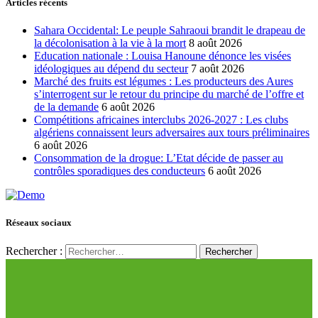
Articles récents
Sahara Occidental: Le peuple Sahraoui brandit le drapeau de
la décolonisation à la vie à la mort
8 août 2026
Education nationale : Louisa Hanoune dénonce les visées
idéologiques au dépend du secteur
7 août 2026
Marché des fruits est légumes : Les producteurs des Aures
s’interrogent sur le retour du principe du marché de l’offre et
de la demande
6 août 2026
Compétitions africaines interclubs 2026-2027 : Les clubs
algériens connaissent leurs adversaires aux tours préliminaires
6 août 2026
Consommation de la drogue: L’Etat décide de passer au
contrôles sporadiques des conducteurs
6 août 2026
Réseaux sociaux
Rechercher :