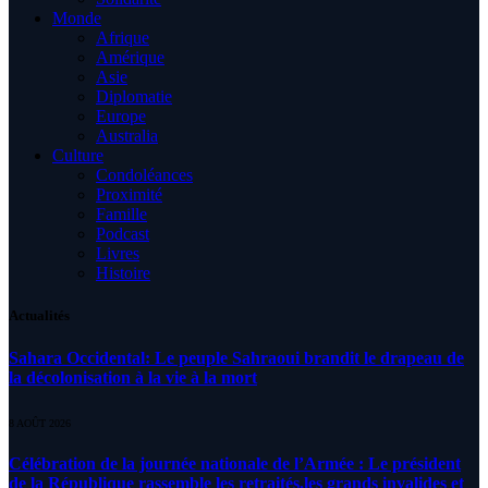
Monde
Afrique
Amérique
Asie
Diplomatie
Europe
Australia
Culture
Condoléances
Proximité
Famille
Podcast
Livres
Histoire
Actualités
Sahara Occidental: Le peuple Sahraoui brandit le drapeau de
la décolonisation à la vie à la mort
8 AOÛT 2026
Célébration de la journée nationale de l’Armée : Le président
de la République rassemble les retraités,les grands invalides et