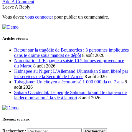
Add A Comment
Leave A Reply
Vous devez
vous connecter
pour publier un commentaire.
Articles récents
Retour sur la tragédie de Boumerdes : 3 personnes impliquées
dans le drame sous mandat de dépôt
8 août 2026
Narcotrafic : L’Espagne a saisie 10,5 tonnes en provenance
du Maroc
8 août 2026
Kidnapee au Niger : L’Allemand Ulumaskan Sinan libéré par
les services de la Sécurité de l’Armée
8 août 2026
Tabagisme: Un citoyen a économisé 1 000 000 da en 7 ans
8
août 2026
Sahara Occidental: Le peuple Sahraoui brandit le drapeau de
la décolonisation à la vie à la mort
8 août 2026
Réseaux sociaux
Rechercher :