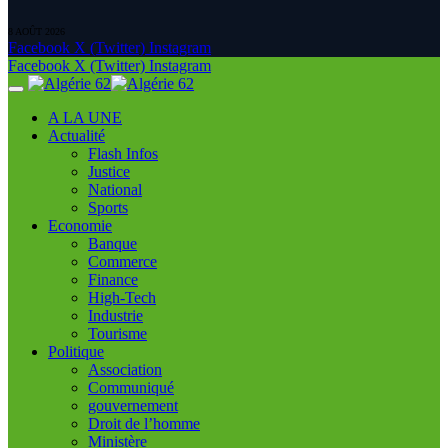
8 AOÛT 2026
Facebook
X (Twitter)
Instagram
Facebook
X (Twitter)
Instagram
A LA UNE
Actualité
Flash Infos
Justice
National
Sports
Economie
Banque
Commerce
Finance
High-Tech
Industrie
Tourisme
Politique
Association
Communiqué
gouvernement
Droit de l’homme
Ministère