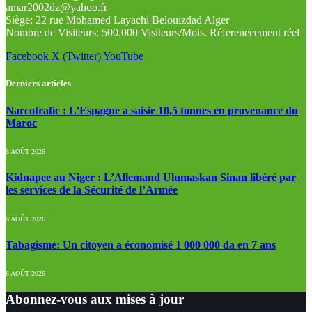
amar2002dz@yahoo.fr
Siège: 22 rue Mohamed Layachi Belouizdad Alger
Nombre de Visiteurs: 500.000 Visiteurs/Mois. Réferenecement réel
Facebook
X (Twitter)
YouTube
Derniers articles
Narcotrafic : L’Espagne a saisie 10,5 tonnes en provenance du
Maroc
8 AOÛT 2026
Kidnapee au Niger : L’Allemand Ulumaskan Sinan libéré par
les services de la Sécurité de l’Armée
8 AOÛT 2026
Tabagisme: Un citoyen a économisé 1 000 000 da en 7 ans
8 AOÛT 2026
Abonnez-vous aux mises à jour