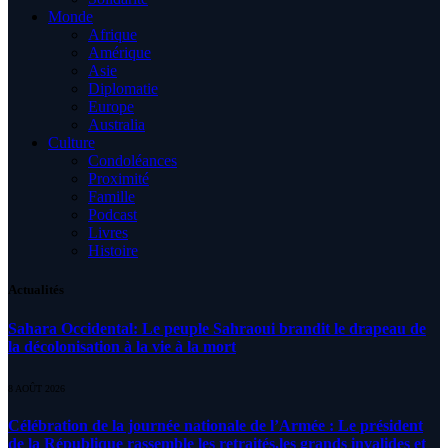
Monde
Afrique
Amérique
Asie
Diplomatie
Europe
Australia
Culture
Condoléances
Proximité
Famille
Podcast
Livres
Histoire
Actualités
Sahara Occidental: Le peuple Sahraoui brandit le drapeau de
la décolonisation à la vie à la mort
8 AOÛT 2026
Célébration de la journée nationale de l’Armée : Le président
de la République rassemble les retraités,les grands invalides et