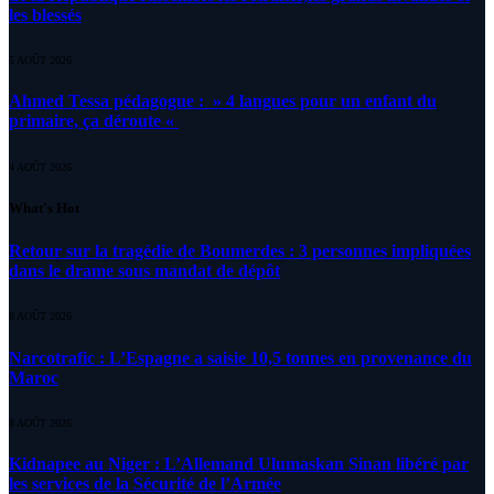
les blessés
5 AOÛT 2026
Ahmed Tessa pédagogue : » 4 langues pour un enfant du
primaire, ça déroute «
4 AOÛT 2026
What's Hot
Retour sur la tragédie de Boumerdes : 3 personnes impliquées
dans le drame sous mandat de dépôt
8 AOÛT 2026
Narcotrafic : L’Espagne a saisie 10,5 tonnes en provenance du
Maroc
8 AOÛT 2026
Kidnapee au Niger : L’Allemand Ulumaskan Sinan libéré par
les services de la Sécurité de l’Armée