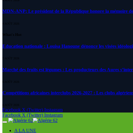
4 AOÛT 2026
MDN-ANP: Le président de la République honore la mémoire des m
4 AOÛT 2026
What's Hot
Education nationale : Louisa Hanoune dénonce les visées idéolog
7 AOÛT 2026
Marché des fruits est légumes : Les producteurs des Aures s’inte
6 AOÛT 2026
Compétitions africaines interclubs 2026-2027 : Les clubs algérien
6 AOÛT 2026
Facebook
X (Twitter)
Instagram
Facebook
X (Twitter)
Instagram
A LA UNE