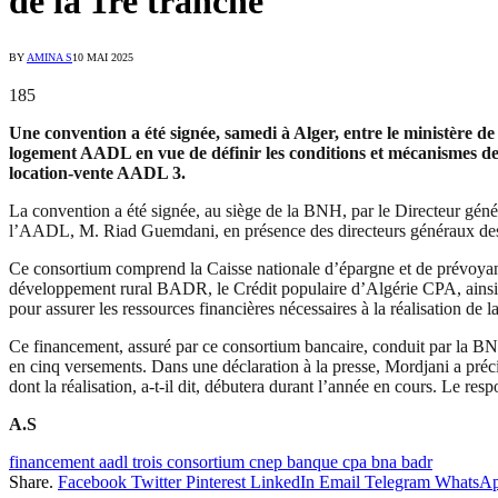
de la 1re tranche
BY
AMINA S
10 MAI 2025
185
Une convention a été signée, samedi à Alger, entre le ministère d
logement AADL en vue de définir les conditions et mécanismes de
location-vente AADL 3.
La convention a été signée, au siège de la BNH, par le Directeur gé
l’AADL, M. Riad Guemdani, en présence des directeurs généraux des
Ce consortium comprend la Caisse nationale d’épargne et de prévoya
développement rural BADR, le Crédit populaire d’Algérie CPA, ainsi q
pour assurer les ressources financières nécessaires à la réalisation 
Ce financement, assuré par ce consortium bancaire, conduit par la BNH
en cinq versements. Dans une déclaration à la presse, Mordjani a pré
dont la réalisation, a-t-il dit, débutera durant l’année en cours. Le 
A.S
financement aadl trois consortium cnep banque cpa bna badr
Share.
Facebook
Twitter
Pinterest
LinkedIn
Email
Telegram
WhatsA