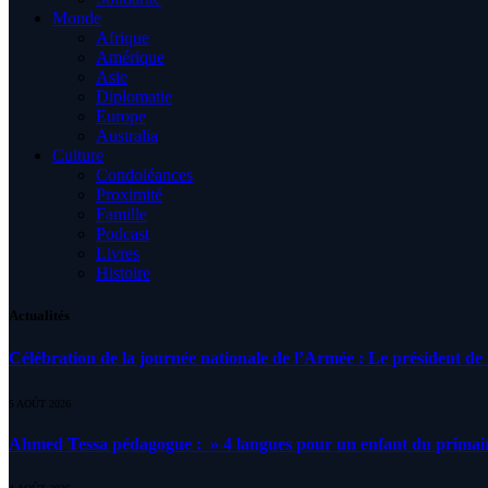
Monde
Afrique
Amérique
Asie
Diplomatie
Europe
Australia
Culture
Condoléances
Proximité
Famille
Podcast
Livres
Histoire
Actualités
Célébration de la journée nationale de l’Armée : Le président de l
5 AOÛT 2026
Ahmed Tessa pédagogue : » 4 langues pour un enfant du primair