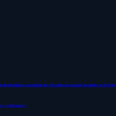
a République rassemble les retraités,les grands invalides et les bles
e, ça déroute «