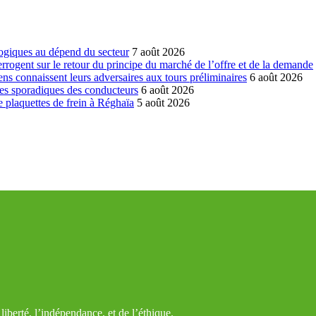
ogiques au dépend du secteur
7 août 2026
errogent sur le retour du principe du marché de l’offre et de la demande
ns connaissent leurs adversaires aux tours préliminaires
6 août 2026
es sporadiques des conducteurs
6 août 2026
 plaquettes de frein à Réghaïa
5 août 2026
iberté, l’indépendance, et de l’éthique.