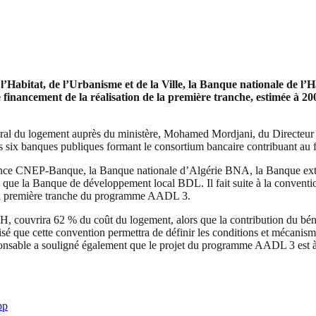
e l’Habitat, de l’Urbanisme et de la Ville, la Banque nationale de 
 financement de la réalisation de la première tranche, estimée à 2
néral du logement auprès du ministère, Mohamed Mordjani, du Directeu
 six banques publiques formant le consortium bancaire contribuant 
nce CNEP-Banque, la Banque nationale d’Algérie BNA, la Banque extér
ue la Banque de développement local BDL. Il fait suite à la convention
de la première tranche du programme AADL 3.
, couvrira 62 % du coût du logement, alors que la contribution du bénéf
cisé que cette convention permettra de définir les conditions et méca
responsable a souligné également que le projet du programme AADL 3 est à
pp