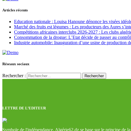
Articles récents
Education nationale : Louisa Hanoune dénonce les visées idéol
Marché des fruits est légumes : Les producteurs des Aures s’int
Compétitions africaines interclubs 2026-2027 : Les clubs algérie
Consommation de la drogue: L’Etat décide de passer au contrôl
Industrie automobile: Inauguration d’une usine de production de
Réseaux sociaux
Rechercher :
LETTRE DE L’EDITEUR
Symbole de l'indépendance, Algérie62.dz se base sur le principe de la l