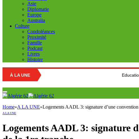
Asie
Diplomatie
Europe
Australia
Culture
Condoléances
Proximité
Famille
Podcast
Livres
Histoire
À LA UNE
Education nationale 
Home
»
A LA UNE
»
Logements AADL 3: signature d’une convention trip
A LA UNE
Logements AADL 3: signature d’u