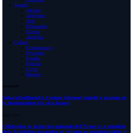
Monde
Afrique
Amérique
Asie
Diplomatie
Europe
Australia
Culture
Condoléances
Proximité
Famille
Podcast
Livres
Histoire
Actualités
Sahara Occidental: Le peuple Sahraoui brandit le drapeau de
la décolonisation à la vie à la mort
8 AOÛT 2026
Célébration de la journée nationale de l’Armée : Le président
de la République rassemble les retraités,les grands invalides et