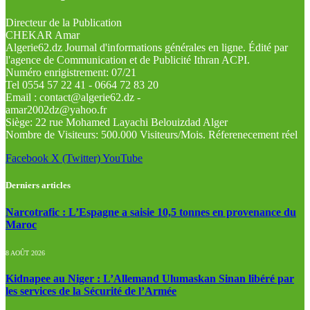
Directeur de la Publication
CHEKAR Amar
Algerie62.dz Journal d'informations générales en ligne. Édité par
l'agence de Communication et de Publicité Ithran ACPI.
Numéro enrigistrement: 07/21
Tel 0554 57 22 41 - 0664 72 83 20
Email : contact@algerie62.dz -
amar2002dz@yahoo.fr
Siège: 22 rue Mohamed Layachi Belouizdad Alger
Nombre de Visiteurs: 500.000 Visiteurs/Mois. Réferenecement réel
Facebook
X (Twitter)
YouTube
Derniers articles
Narcotrafic : L’Espagne a saisie 10,5 tonnes en provenance du
Maroc
8 AOÛT 2026
Kidnapee au Niger : L’Allemand Ulumaskan Sinan libéré par
les services de la Sécurité de l’Armée