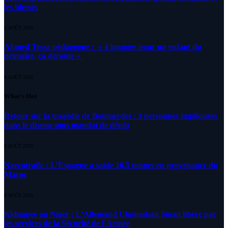
les blessés
5 AOÛT 2026
Ahmed Tessa pédagogue : » 4 langues pour un enfant du
primaire, ça déroute «
4 AOÛT 2026
What's Hot
Retour sur la tragédie de Boumerdes : 3 personnes impliquées
dans le drame sous mandat de dépôt
8 AOÛT 2026
Narcotrafic : L’Espagne a saisie 10,5 tonnes en provenance du
Maroc
8 AOÛT 2026
Kidnapee au Niger : L’Allemand Ulumaskan Sinan libéré par
les services de la Sécurité de l’Armée