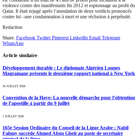
violence contre des manifestants fin 2012 et espionnage au profit du
Qatar. Il était rejugé après l’annulation de deux verdicts prononcés
contre lui –une condamnation à mort et une réclusion à perpétuité.
Redaction
Share.
Facebook
Twitter
Pinterest
LinkedIn
Email
Telegram
WhatsApp
Article similaire
Développement durable : Le diplomate Algérien Lounes
Magramane présente le deuxième rapport national à New York
16 JUILLET 2026
Convention de la Haye: La nouvelle démarche pour l’obtention
de l’apostille à partir du 9 juillet
1 JUILLET 2026
165é Session Ordinaire du Conseil de la Ligue Arabe : Nabil
Fahmy succède Ahmed Abou Gheit au poste de secrétaire
général de la ligue