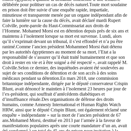
délibérée pour politiser un cas de décès naturel.Toute mort soudaine
en prison doit être suivie d’une enquête rapide, impartiale,
minutieuse et transparente menée par un organe indépendant afin de
faire la lumière sur la cause du décès, avait déclaré mardi Rupert
Colville, porte-parole du Haut-Commissariat aux droits de
l’Homme. Mohamed Morsi est en détention depuis près de six ans et
maintenu à l’isolement lorsque sa mort est survenue. Lundi, alors
qu’il s’exprimait devant un tribunal, il s’est effondré et n’a pu être
ranimé.Comme l’ancien président Mohammed Morsi était détenu
par les autorités égyptiennes au moment de sa mort, l’Etat a la
responsabilité de s’assurer qu’il était traité humainement et que son
droit à rester en vie et à être soigné a été respecté », avait rappelé M.
Colville.Selon ce dernier, des inquiétudes avaient été soulevées au
sujet de ses conditions de détention et de son accès à des soins
médicaux pendant sa détention.En mars 2018, une commission
britannique indépendante, dirigée par le député conservateur Crispin
Blunt, avait dénoncé le maintien à l’isolement 23 heures par jour de
l’ex-président, qui souffrait d’antécédents diabétiques et
d’insuffisance rénale.Des organisations de défense des droits
humains, comme Amnesty International et Human Rights Watch
HRW, ainsi que le député Crispin Blunt, ont également réclamé une
enquête « indépendante » sur la mort de l’ancien président de 67
ans.Mohamed Morsi, destitué en 2013 par l’armée à la faveur de
manifestations populaires après une courte mandature d’un an, avait
été condamné à un total de 45 ans de prison pour incitation à la