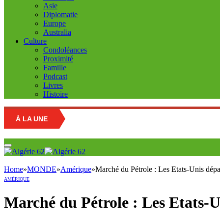
Asie
Diplomatie
Europe
Australia
Culture
Condoléances
Proximité
Famille
Podcast
Livres
Histoire
À LA UNE
Home
»
MONDE
»
Amérique
»
Marché du Pétrole : Les Etats-Unis dépa
AMÉRIQUE
Marché du Pétrole : Les Etats-Un