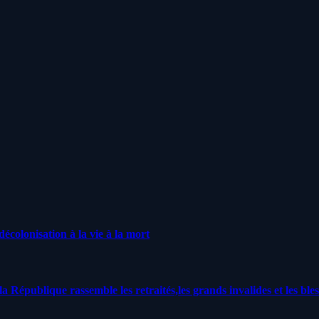
écolonisation à la vie à la mort
a République rassemble les retraités,les grands invalides et les bles