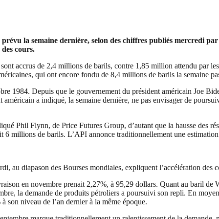
prévu la semaine dernière, selon des chiffres publiés mercredi pa
 des cours.
nt accrus de 2,4 millions de barils, contre 1,85 million attendu par le
 américaines, qui ont encore fondu de 8,4 millions de barils la semaine pa
tobre 1984. Depuis que le gouvernement du président américain Joe Bid
 américain a indiqué, la semaine dernière, ne pas envisager de poursuivr
qué Phil Flynn, de Price Futures Group, d’autant que la hausse des rés
t 6 millions de barils. L’API annonce traditionnellement une estimation d
di, au diapason des Bourses mondiales, expliquent l’accélération des c
ivraison en novembre prenait 2,27%, à 95,29 dollars. Quant au baril de
mbre, la demande de produits pétroliers a poursuivi son repli. En moyen
7% à son niveau de l’an dernier à la même époque.
 septembre marque traditionnellement un ralentissement de la demande, m