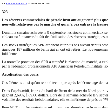
BY
FERHAT FEKRACH
14 SEPTEMBRE 2022
323
Les réserves commerciales de pétrole brut ont augmenté plus que 
nouvelle relativisée par le marché et qui n’a pas entravé la hausse
Durant la semaine achevée le 9 septembre, les stocks commerciaux se so
tableau est à nuancer du fait de l’utilisation des réserves stratégiques
Les stocks stratégiques SPR affichent leur plus bas niveau depuis oc
quelques 187 millions de barils qui en ont été retirés. Le gouvernement
initialement.
La nouvelle ponction des SPR a tempéré la réaction du marché, a expli
par la fédération professionnelle API American Petroleum Institute, soi
Accélération des cours
Ces éléments ainsi qu’un rebond technique après le décrochage de mar
Dans l’après-midi, le prix du baril de Brent de la mer du Nord pour l
gagnait 2,69%, à 89,66 dollars. Lors de la semaine achevée le 9 septe
volatilité des résultats hebdomadaires, elle est inférieure de près de 
Pour M. Flynn, les opérateurs relativisent ces données car le mois de