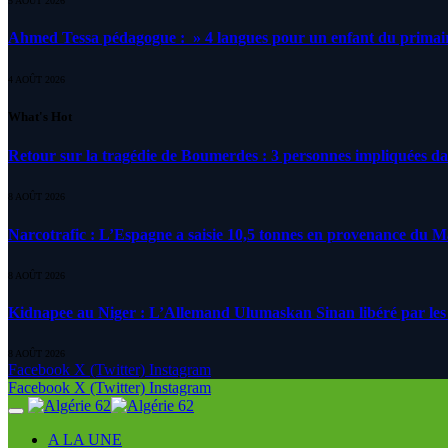
5 AOÛT 2026
Ahmed Tessa pédagogue : » 4 langues pour un enfant du primair
4 AOÛT 2026
What's Hot
Retour sur la tragédie de Boumerdes : 3 personnes impliquées d
8 AOÛT 2026
Narcotrafic : L’Espagne a saisie 10,5 tonnes en provenance du 
8 AOÛT 2026
Kidnapee au Niger : L’Allemand Ulumaskan Sinan libéré par les s
8 AOÛT 2026
Facebook
X (Twitter)
Instagram
Facebook
X (Twitter)
Instagram
A LA UNE