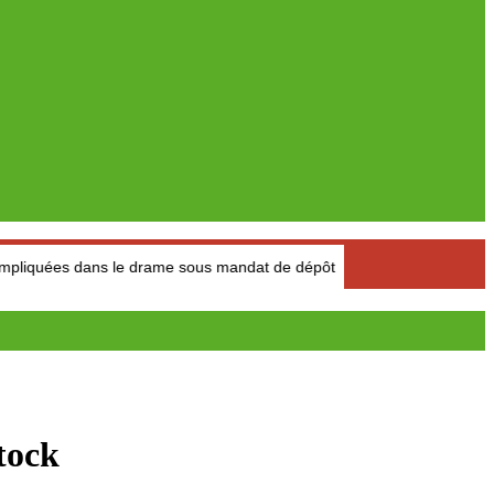
ans le drame sous mandat de dépôt
Narcotrafic : L’Espagne a
tock