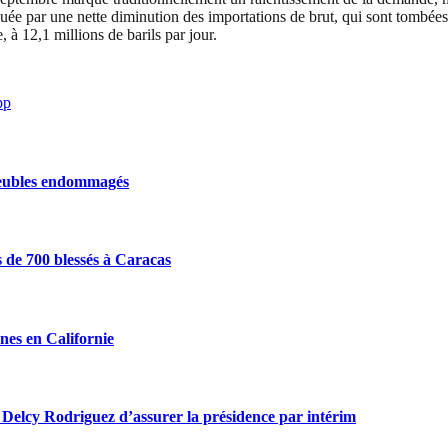
e par une nette diminution des importations de brut, qui sont tombées à 
 à 12,1 millions de barils par jour.
pp
mmeubles endommagés
 de 700 blessés à Caracas
nes en Californie
lcy Rodriguez d’assurer la présidence par intérim