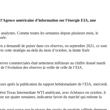
r l’Agence américaine d’information sur l’énergie EIA, une
s analystes. Comme toutes les semaines depuis plusieurs mois, le
ssée.
en a demandé de puiser dans ces réserves, en septembre 2021, ce sont
e cette stratégie au-delà du mois d’octobre, la limite fixée
erves commerciales était nettement inférieure au chiffre donné mardi
e l’évolution des réserves la veille de celle de l’EIA.
ours après la publication du rapport hebdomadaire de l’EIA, mercredi.
 West Texas Intermediate WTI américain, avec échéance en octobre, il
ne sur quatre semaines, indicateur favori du marché qui redoute la
ais aussi parce que le niveau des stocks de produits raffinés demeure