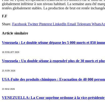
globalement inférieur à son niveau habituel. La semaine aura été marqué
restées globalement stables. La production de brut est restée inchangée,
F.F
Share.
Facebook
Twitter
Pinterest
LinkedIn
Email
Telegram
WhatsA
Article similaire
Venezuela : Le double séisme dépasse les 5 000 morts et 850 i
18 JUILLET 2026
Venezuela : Un double séisme à engendré plus de 30 morts et plus
25 JUIN 2026
USA-Fuite des produits chimiques : Evacuation de 40 000 person
23 MAI 2026
VENEZUELLA: La Cour suprême ordonne à la vice-présidente De