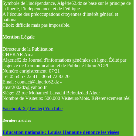
Symbole de l'indépendance, Algérie62.dz se base sur le principe de
la liberté, l’indépendance, et de l’éthique.
A l’écoute des préoccupations citoyennes d’intérêt général et
national.
Choix difficile mais pas impossible.
Mention Légale
Directeur de la Publication
CHEKAR Amar
Algerie62.dz Journal d'informations générales en ligne. Édité par
l'agence de Communication et de Publicité Ithran ACPI.
Numéro enrigistrement: 07/21
Tel 0554 57 22 41 - 0664 72 83 20
Email : contact@algerie62.dz -
amar2002dz@yahoo.fr
Siège: 22 rue Mohamed Layachi Belouizdad Alger
Nombre de Visiteurs: 500.000 Visiteurs/Mois. Réferenecement réel
Facebook
X (Twitter)
YouTube
Derniers articles
Education nationale : Louisa Hanoune dénonce les visées