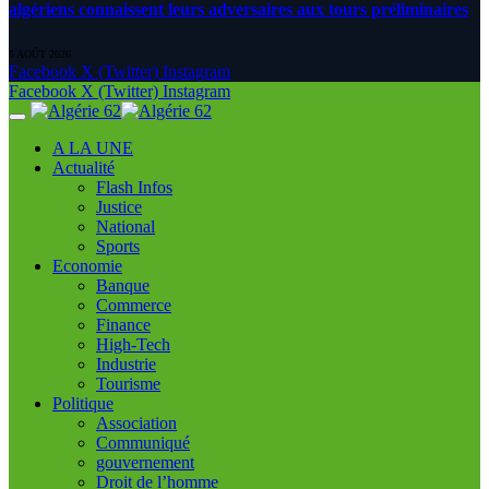
algériens connaissent leurs adversaires aux tours préliminaires
6 AOÛT 2026
Facebook
X (Twitter)
Instagram
Facebook
X (Twitter)
Instagram
A LA UNE
Actualité
Flash Infos
Justice
National
Sports
Economie
Banque
Commerce
Finance
High-Tech
Industrie
Tourisme
Politique
Association
Communiqué
gouvernement
Droit de l’homme