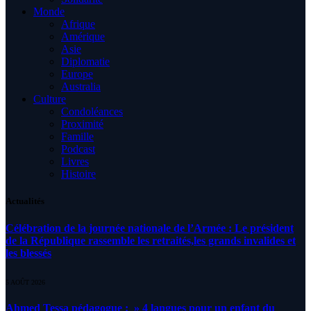
Monde
Afrique
Amérique
Asie
Diplomatie
Europe
Australia
Culture
Condoléances
Proximité
Famille
Podcast
Livres
Histoire
Actualités
Célébration de la journée nationale de l’Armée : Le président
de la République rassemble les retraités,les grands invalides et
les blessés
5 AOÛT 2026
Ahmed Tessa pédagogue : » 4 langues pour un enfant du