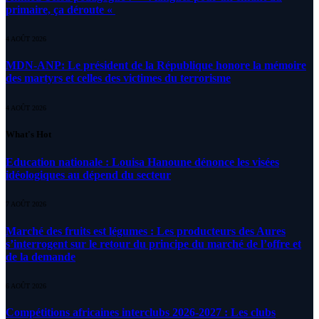
primaire, ça déroute «
4 AOÛT 2026
MDN-ANP: Le président de la République honore la mémoire
des martyrs et celles des victimes du terrorisme
4 AOÛT 2026
What's Hot
Education nationale : Louisa Hanoune dénonce les visées
idéologiques au dépend du secteur
7 AOÛT 2026
Marché des fruits est légumes : Les producteurs des Aures
s’interrogent sur le retour du principe du marché de l’offre et
de la demande
6 AOÛT 2026
Compétitions africaines interclubs 2026-2027 : Les clubs