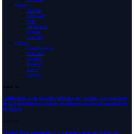
Monde
Afrique
Amérique
Asie
Diplomatie
Europe
Australia
Culture
Condoléances
Proximité
Famille
Podcast
Livres
Histoire
Actualités
Célébration de la journée nationale de l’Armée : Le président
de la République rassemble les retraités,les grands invalides et
les blessés
5 AOÛT 2026
Ahmed Tessa pédagogue : » 4 langues pour un enfant du