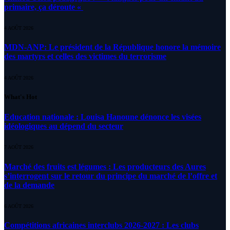
primaire, ça déroute «
4 AOÛT 2026
MDN-ANP: Le président de la République honore la mémoire
des martyrs et celles des victimes du terrorisme
4 AOÛT 2026
What's Hot
Education nationale : Louisa Hanoune dénonce les visées
idéologiques au dépend du secteur
7 AOÛT 2026
Marché des fruits est légumes : Les producteurs des Aures
s’interrogent sur le retour du principe du marché de l’offre et
de la demande
6 AOÛT 2026
Compétitions africaines interclubs 2026-2027 : Les clubs