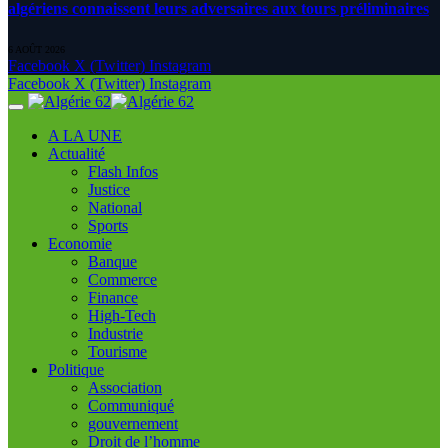
algériens connaissent leurs adversaires aux tours préliminaires
6 AOÛT 2026
Facebook
X (Twitter)
Instagram
Facebook
X (Twitter)
Instagram
A LA UNE
Actualité
Flash Infos
Justice
National
Sports
Economie
Banque
Commerce
Finance
High-Tech
Industrie
Tourisme
Politique
Association
Communiqué
gouvernement
Droit de l’homme