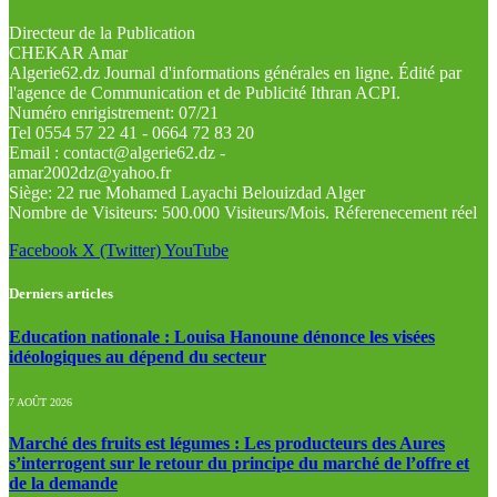
Directeur de la Publication
CHEKAR Amar
Algerie62.dz Journal d'informations générales en ligne. Édité par
l'agence de Communication et de Publicité Ithran ACPI.
Numéro enrigistrement: 07/21
Tel 0554 57 22 41 - 0664 72 83 20
Email : contact@algerie62.dz -
amar2002dz@yahoo.fr
Siège: 22 rue Mohamed Layachi Belouizdad Alger
Nombre de Visiteurs: 500.000 Visiteurs/Mois. Réferenecement réel
Facebook
X (Twitter)
YouTube
Derniers articles
Education nationale : Louisa Hanoune dénonce les visées
idéologiques au dépend du secteur
7 AOÛT 2026
Marché des fruits est légumes : Les producteurs des Aures
s’interrogent sur le retour du principe du marché de l’offre et
de la demande