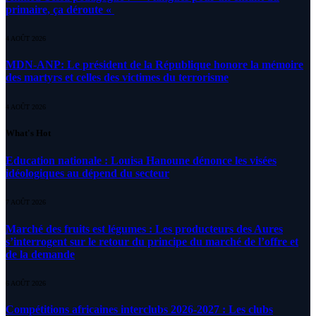
primaire, ça déroute «
4 AOÛT 2026
MDN-ANP: Le président de la République honore la mémoire
des martyrs et celles des victimes du terrorisme
4 AOÛT 2026
What's Hot
Education nationale : Louisa Hanoune dénonce les visées
idéologiques au dépend du secteur
7 AOÛT 2026
Marché des fruits est légumes : Les producteurs des Aures
s’interrogent sur le retour du principe du marché de l’offre et
de la demande
6 AOÛT 2026
Compétitions africaines interclubs 2026-2027 : Les clubs