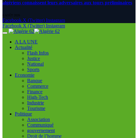
algériens connaissent leurs adversaires aux tours préliminaires
6 AOÛT 2026
Facebook
X (Twitter)
Instagram
Facebook
X (Twitter)
Instagram
A LA UNE
Actualité
Flash Infos
Justice
National
Sports
Economie
Banque
Commerce
Finance
High-Tech
Industrie
Tourisme
Politique
Association
Communiqué
gouvernement
Droit de l’homme