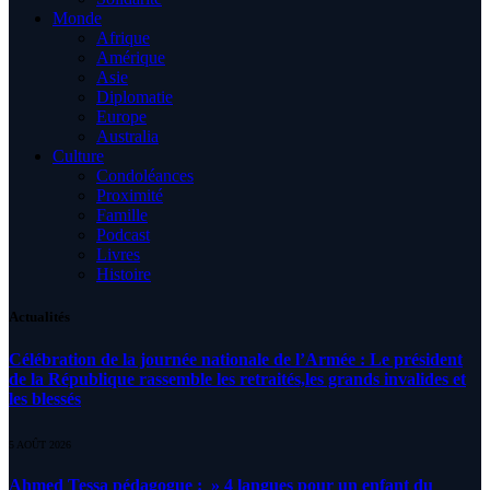
Monde
Afrique
Amérique
Asie
Diplomatie
Europe
Australia
Culture
Condoléances
Proximité
Famille
Podcast
Livres
Histoire
Actualités
Célébration de la journée nationale de l’Armée : Le président
de la République rassemble les retraités,les grands invalides et
les blessés
5 AOÛT 2026
Ahmed Tessa pédagogue : » 4 langues pour un enfant du