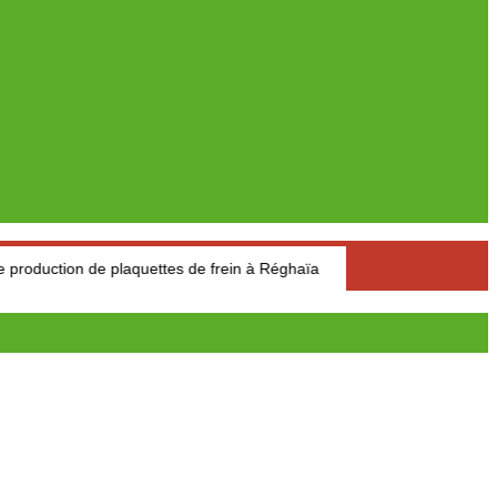
 de plaquettes de frein à Réghaïa
Pétrole : Le prix du baril de