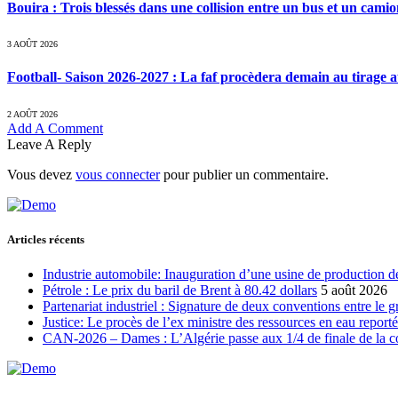
Bouira : Trois blessés dans une collision entre un bus et un cami
3 AOÛT 2026
Football- Saison 2026-2027 : La faf procèdera demain au tirage a
2 AOÛT 2026
Add A Comment
Leave A Reply
Vous devez
vous connecter
pour publier un commentaire.
Articles récents
Industrie automobile: Inauguration d’une usine de production de
Pétrole : Le prix du baril de Brent à 80.42 dollars
5 août 2026
Partenariat industriel : Signature de deux conventions entre le 
Justice: Le procès de l’ex ministre des ressources en eau report
CAN-2026 – Dames : L’Algérie passe aux 1/4 de finale de la 