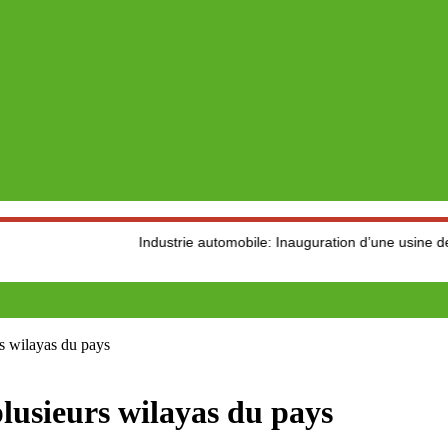
Industrie automobile: Inauguration d’une usine de production
s wilayas du pays
lusieurs wilayas du pays