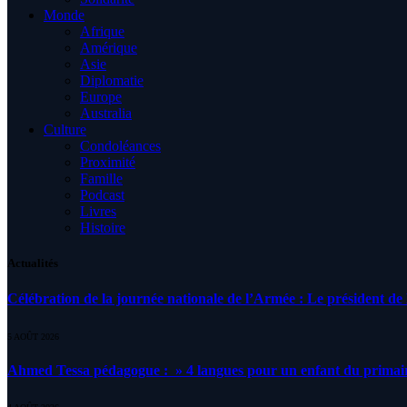
Monde
Afrique
Amérique
Asie
Diplomatie
Europe
Australia
Culture
Condoléances
Proximité
Famille
Podcast
Livres
Histoire
Actualités
Célébration de la journée nationale de l’Armée : Le président de l
5 AOÛT 2026
Ahmed Tessa pédagogue : » 4 langues pour un enfant du primair