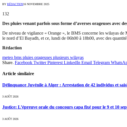
BY
RÉDACTION
16 NOVEMBRE 2025
132
Des pluies venant parfois sous forme d’averses orageuses avec des
De niveau de vigilance « Orange », le BMS concerne les wilayas de M
le nord d’El Bayadh, et ce, lundi de 06h00 à 18h00, avec des quantité
Rédaction
meteo bms pluies orageuses plusieurs wilayas
Share.
Facebook
Twitter
Pinterest
LinkedIn
Email
Telegram
WhatsA
Article similaire
Délinquance Juvénile à Alger : Arrestation de 42 individus et sai
3 AOÛT 2026
Justice: L’épreuve orale du concours capa fixé pour le 9 et 10 s
3 AOÛT 2026