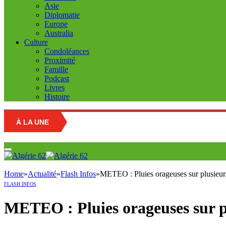
Asie
Diplomatie
Europe
Australia
Culture
Condoléances
Proximité
Famille
Podcast
Livres
Histoire
À LA UNE
Home
»
Actualité
»
Flash Infos
»
METEO : Pluies orageuses sur plusieur
FLASH INFOS
METEO : Pluies orageuses sur p