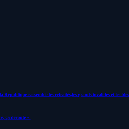
a République rassemble les retraités,les grands invalides et les bles
e, ça déroute «