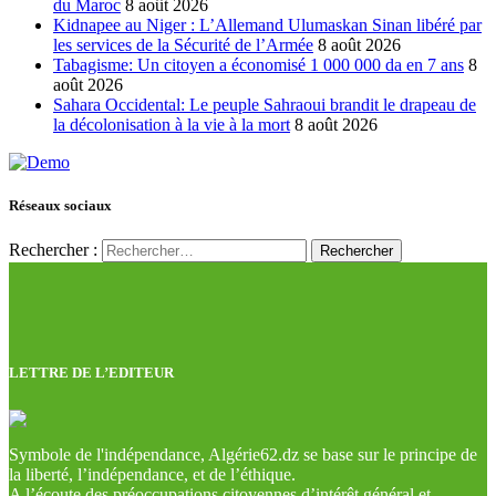
du Maroc
8 août 2026
Kidnapee au Niger : L’Allemand Ulumaskan Sinan libéré par
les services de la Sécurité de l’Armée
8 août 2026
Tabagisme: Un citoyen a économisé 1 000 000 da en 7 ans
8
août 2026
Sahara Occidental: Le peuple Sahraoui brandit le drapeau de
la décolonisation à la vie à la mort
8 août 2026
Réseaux sociaux
Rechercher :
LETTRE DE L’EDITEUR
Symbole de l'indépendance, Algérie62.dz se base sur le principe de
la liberté, l’indépendance, et de l’éthique.
A l’écoute des préoccupations citoyennes d’intérêt général et