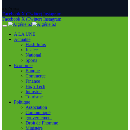
8 AOÛT 2026
Facebook
X (Twitter)
Instagram
Facebook
X (Twitter)
Instagram
A LA UNE
Actualité
Flash Infos
Justice
National
Sports
Economie
Banque
Commerce
Finance
High-Tech
Industrie
Tourisme
Politique
Association
Communiqué
gouvernement
Droit de l’homme
Ministère