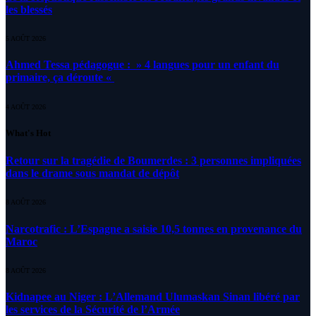
les blessés
5 AOÛT 2026
Ahmed Tessa pédagogue : » 4 langues pour un enfant du
primaire, ça déroute «
4 AOÛT 2026
What's Hot
Retour sur la tragédie de Boumerdes : 3 personnes impliquées
dans le drame sous mandat de dépôt
8 AOÛT 2026
Narcotrafic : L’Espagne a saisie 10,5 tonnes en provenance du
Maroc
8 AOÛT 2026
Kidnapee au Niger : L’Allemand Ulumaskan Sinan libéré par
les services de la Sécurité de l’Armée