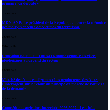
primaire, ça déroute «
4 AOÛT 2026
MDN-ANP: Le président de la République honore la mémoire
des martyrs et celles des victimes du terrorisme
4 AOÛT 2026
What's Hot
Education nationale : Louisa Hanoune dénonce les visées
idéologiques au dépend du secteur
7 AOÛT 2026
Marché des fruits est légumes : Les producteurs des Aures
s’interrogent sur le retour du principe du marché de l’offre et
de la demande
6 AOÛT 2026
Compétitions africaines interclubs 2026-2027 : Les clubs