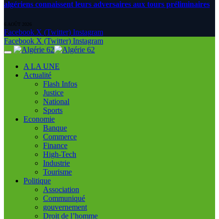
algériens connaissent leurs adversaires aux tours préliminaires
6 AOÛT 2026
Facebook
X (Twitter)
Instagram
Facebook
X (Twitter)
Instagram
A LA UNE
Actualité
Flash Infos
Justice
National
Sports
Economie
Banque
Commerce
Finance
High-Tech
Industrie
Tourisme
Politique
Association
Communiqué
gouvernement
Droit de l’homme