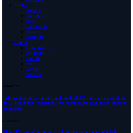
Monde
Afrique
Amérique
Asie
Diplomatie
Europe
Australia
Culture
Condoléances
Proximité
Famille
Podcast
Livres
Histoire
Actualités
Célébration de la journée nationale de l’Armée : Le président
de la République rassemble les retraités,les grands invalides et
les blessés
5 AOÛT 2026
Ahmed Tessa pédagogue : » 4 langues pour un enfant du