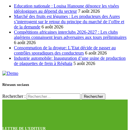
Education nationale : Louisa Hanoune dénonce les visées
idéologiques au dépend du secteur
7 août 2026
Marché des fruits est légumes : Les producteurs des Aures
s’interrogent sur le retour du principe du marché de l’offre et
de la demande
6 août 2026
Compétitions africaines interclubs 2026-2027 : Les clubs
algériens connaissent leurs adversaires aux tours préliminaires
6 août 2026
Consommation de la drogue: L’Etat décide de passer au
contrôles sporadiques des conducteurs
6 août 2026
Industrie automobile: Inauguration d’une usine de production
de plaquettes de frein à Réghaïa
5 août 2026
Réseaux sociaux
Rechercher :
LETTRE DE L’EDITEUR