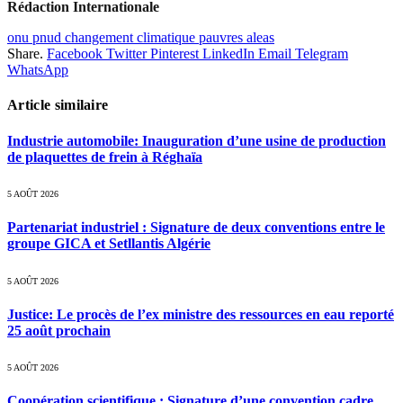
Rédaction Internationale
onu pnud changement climatique pauvres aleas
Share.
Facebook
Twitter
Pinterest
LinkedIn
Email
Telegram
WhatsApp
Article similaire
Industrie automobile: Inauguration d’une usine de production
de plaquettes de frein à Réghaïa
5 AOÛT 2026
Partenariat industriel : Signature de deux conventions entre le
groupe GICA et Setllantis Algérie
5 AOÛT 2026
Justice: Le procès de l’ex ministre des ressources en eau reporté
25 août prochain
5 AOÛT 2026
Coopération scientifique : Signature d’une convention cadre