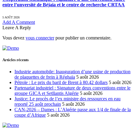
entre l’unversité de Béjaia et le centre de recherche CRTAA
5 AOÛT 2026
Add A Comment
Leave A Reply
Vous devez
vous connecter
pour publier un commentaire.
Articles récents
Industrie automobile: Inauguration d’une usine de production
de plaquettes de frein à Réghaïa
5 août 2026
Pétrole : Le prix du baril de Brent à 80.42 dollars
5 août 2026
Partenariat industriel : Signature de deux conventions entre le
groupe GICA et Setllantis Algérie
5 août 2026
Justice: Le procès de l’ex ministre des ressources en eau
reporté 25 août prochain
5 août 2026
CAN-2026 – Dames : L’Algérie passe aux 1/4 de finale de la
coupe d’Afrique
5 août 2026