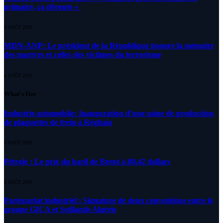
primaire, ça déroute «
4 AOÛT 2026
MDN-ANP: Le président de la République honore la mémoire
des martyrs et celles des victimes du terrorisme
4 AOÛT 2026
What's Hot
Industrie automobile: Inauguration d’une usine de production
de plaquettes de frein à Réghaïa
5 AOÛT 2026
Pétrole : Le prix du baril de Brent à 80.42 dollars
5 AOÛT 2026
Partenariat industriel : Signature de deux conventions entre le
groupe GICA et Setllantis Algérie