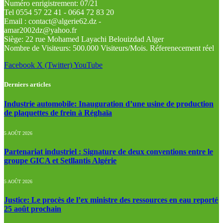
Numéro enrigistrement: 07/21
Tel 0554 57 22 41 - 0664 72 83 20
Email : contact@algerie62.dz -
amar2002dz@yahoo.fr
Siège: 22 rue Mohamed Layachi Belouizdad Alger
Nombre de Visiteurs: 500.000 Visiteurs/Mois. Réferenecement réel
Facebook
X (Twitter)
YouTube
Derniers articles
Industrie automobile: Inauguration d’une usine de production
de plaquettes de frein à Réghaïa
5 AOÛT 2026
Partenariat industriel : Signature de deux conventions entre le
groupe GICA et Setllantis Algérie
5 AOÛT 2026
Justice: Le procès de l’ex ministre des ressources en eau reporté
25 août prochain