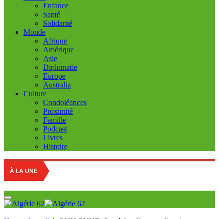
Enfance
Santé
Solidarité
Monde
Afrique
Amérique
Asie
Diplomatie
Europe
Australia
Culture
Condoléances
Proximité
Famille
Podcast
Livres
Histoire
À LA UNE