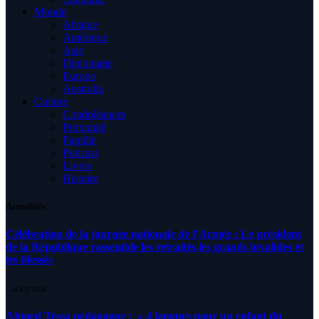
Monde
Afrique
Amérique
Asie
Diplomatie
Europe
Australia
Culture
Condoléances
Proximité
Famille
Podcast
Livres
Histoire
Actualités
Célébration de la journée nationale de l’Armée : Le président
de la République rassemble les retraités,les grands invalides et
les blessés
5 AOÛT 2026
Ahmed Tessa pédagogue : » 4 langues pour un enfant du