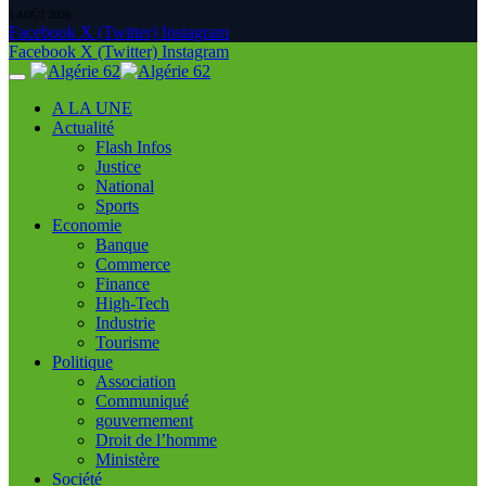
5 AOÛT 2026
Facebook
X (Twitter)
Instagram
Facebook
X (Twitter)
Instagram
A LA UNE
Actualité
Flash Infos
Justice
National
Sports
Economie
Banque
Commerce
Finance
High-Tech
Industrie
Tourisme
Politique
Association
Communiqué
gouvernement
Droit de l’homme
Ministère
Société