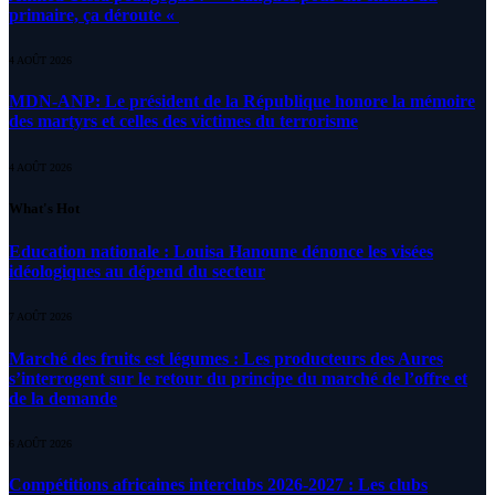
primaire, ça déroute «
4 AOÛT 2026
MDN-ANP: Le président de la République honore la mémoire
des martyrs et celles des victimes du terrorisme
4 AOÛT 2026
What's Hot
Education nationale : Louisa Hanoune dénonce les visées
idéologiques au dépend du secteur
7 AOÛT 2026
Marché des fruits est légumes : Les producteurs des Aures
s’interrogent sur le retour du principe du marché de l’offre et
de la demande
6 AOÛT 2026
Compétitions africaines interclubs 2026-2027 : Les clubs