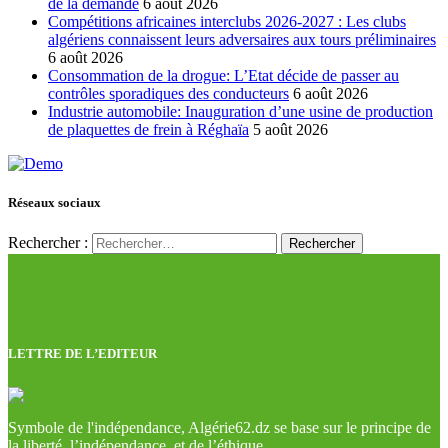
de la demande
6 août 2026
Compétitions africaines interclubs 2026-2027 : Les clubs
algériens connaissent leurs adversaires aux tours préliminaires
6 août 2026
Consommation de la drogue: L’Etat décide de passer au
contrôles sporadiques des conducteurs
6 août 2026
Industrie automobile: Inauguration d’une usine de production
de plaquettes de frein à Réghaïa
5 août 2026
Réseaux sociaux
Rechercher :
LETTRE DE L’EDITEUR
Symbole de l'indépendance, Algérie62.dz se base sur le principe de
la liberté, l’indépendance, et de l’éthique.