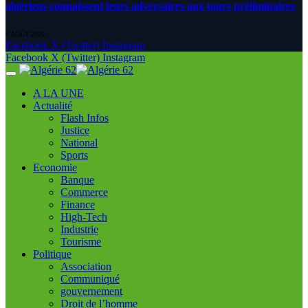
algériens connaissent leurs adversaires aux tours préliminaires
6 AOÛT 2026
Facebook
X (Twitter)
Instagram
Facebook
X (Twitter)
Instagram
A LA UNE
Actualité
Flash Infos
Justice
National
Sports
Economie
Banque
Commerce
Finance
High-Tech
Industrie
Tourisme
Politique
Association
Communiqué
gouvernement
Droit de l’homme