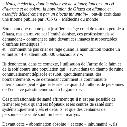
«
Nous, médecins, dont le métier est de soigner, lançons un cri
d’alarme et de colère: la population de Ghaza est affamée et
assoiffée délibérément par un blocus inhumain
« , ont-ils écrit dans
une tribune publiée par l’ONG « Médecins du monde ».
Soutenant que rien ne peut justifier le siège cruel de tout un peuple à
Ghaza, mis en œuvre par l’entité sioniste, ces professionnels se
demandent « comment se taire devant ces images insupportables
d’enfants faméliques ? »
et « comment ne pas crier de rage quand la malnutrition touche un
enfant sur 4 et atteint 600.000 Ghazaouis ? ».
Ils dénoncent, dans ce contexte, l’utilisation de l’arme de la faim et
de la soif contre une population qui « survit dans un champ de ruine,
continuellement déplacée et subit, quotidiennement, des
bombardements », se demandant comment la communauté
internationale peut « garder le silence quand 2 millions de personnes
de l’enclave palestinienne sont à l’agonie? ».
Ces professionnels de santé affirment qu’il n’est pas possible de
fermer les yeux quand les hôpitaux et les centres de santé sont
systématiquement visés et détruits, et que des centaines de
personnels de santé sont tombés en martyrs.
Devant cette « abomination absolue » et cette « inhumanité », ils