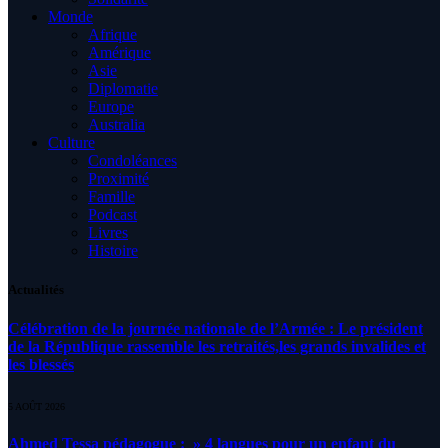
Monde
Afrique
Amérique
Asie
Diplomatie
Europe
Australia
Culture
Condoléances
Proximité
Famille
Podcast
Livres
Histoire
Actualités
Célébration de la journée nationale de l’Armée : Le président
de la République rassemble les retraités,les grands invalides et
les blessés
5 AOÛT 2026
Ahmed Tessa pédagogue : » 4 langues pour un enfant du