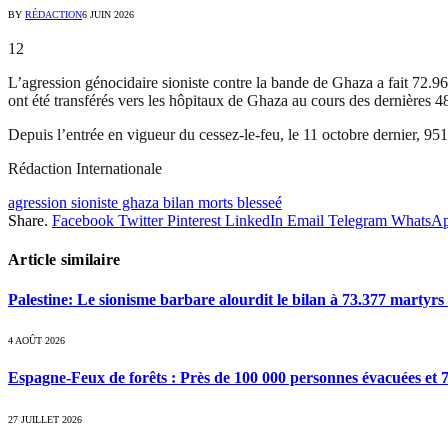
BY
RÉDACTION
6 JUIN 2026
12
L’agression génocidaire sioniste contre la bande de Ghaza a fait 72.96
ont été transférés vers les hôpitaux de Ghaza au cours des dernières 
Depuis l’entrée en vigueur du cessez-le-feu, le 11 octobre dernier, 951
Rédaction Internationale
agression sioniste ghaza bilan morts blesseé
Share.
Facebook
Twitter
Pinterest
LinkedIn
Email
Telegram
WhatsA
Article similaire
Palestine: Le sionisme barbare alourdit le bilan à 73.377 martyrs
4 AOÛT 2026
Espagne-Feux de forêts : Près de 100 000 personnes évacuées et 7
27 JUILLET 2026