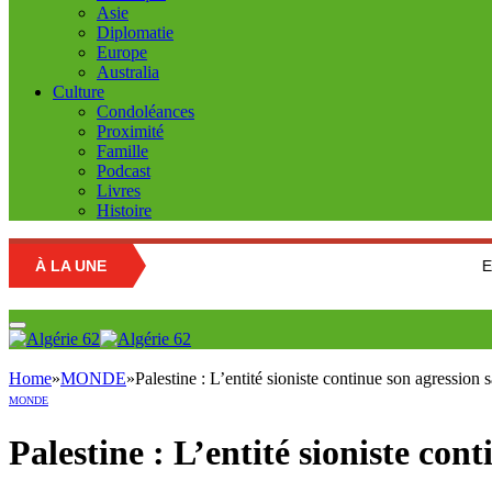
Asie
Diplomatie
Europe
Australia
Culture
Condoléances
Proximité
Famille
Podcast
Livres
Histoire
À LA UNE
Education natio
Home
»
MONDE
»
Palestine : L’entité sioniste continue son agression
MONDE
Palestine : L’entité sioniste co