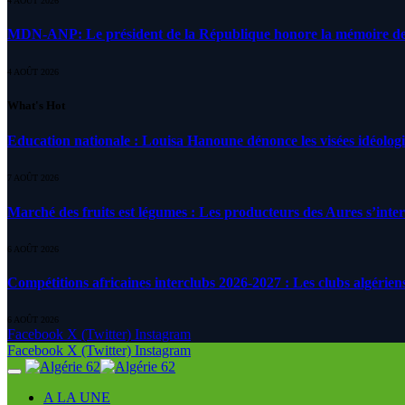
4 AOÛT 2026
MDN-ANP: Le président de la République honore la mémoire des m
4 AOÛT 2026
What's Hot
Education nationale : Louisa Hanoune dénonce les visées idéolog
7 AOÛT 2026
Marché des fruits est légumes : Les producteurs des Aures s’inte
6 AOÛT 2026
Compétitions africaines interclubs 2026-2027 : Les clubs algérien
6 AOÛT 2026
Facebook
X (Twitter)
Instagram
Facebook
X (Twitter)
Instagram
A LA UNE