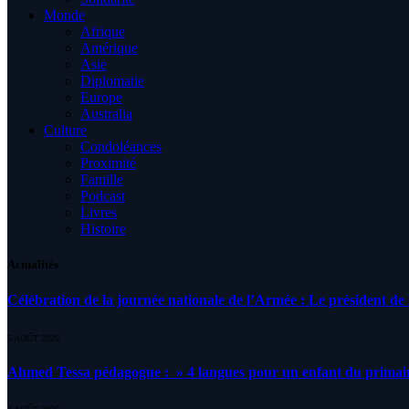
Monde
Afrique
Amérique
Asie
Diplomatie
Europe
Australia
Culture
Condoléances
Proximité
Famille
Podcast
Livres
Histoire
Actualités
Célébration de la journée nationale de l’Armée : Le président de l
5 AOÛT 2026
Ahmed Tessa pédagogue : » 4 langues pour un enfant du primair