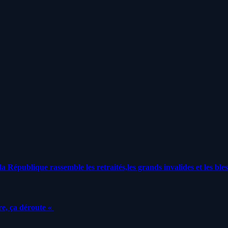
a République rassemble les retraités,les grands invalides et les bles
e, ça déroute «