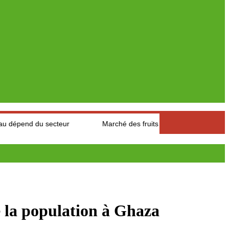
ecteur
Marché des fruits est légumes : Les producteurs des Au
re la population à Ghaza