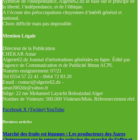
Symbole de l'indépendance, Algérie62.dz se base sur le principe de
la liberté, l’indépendance, et de l’éthique.
A l’écoute des préoccupations citoyennes d’intérêt général et
national.
Choix difficile mais pas impossible.
Mention Légale
Directeur de la Publication
CHEKAR Amar
Algerie62.dz Journal d'informations générales en ligne. Édité par
l'agence de Communication et de Publicité Ithran ACPI.
Numéro enrigistrement: 07/21
Tel 0554 57 22 41 - 0664 72 83 20
Email : contact@algerie62.dz -
amar2002dz@yahoo.fr
Siège: 22 rue Mohamed Layachi Belouizdad Alger
Nombre de Visiteurs: 500.000 Visiteurs/Mois. Réferenecement réel
Facebook
X (Twitter)
YouTube
Derniers articles
Marché des fruits est légumes : Les producteurs des Aures
s’interrogent sur le retour du principe du marché de l’offre et