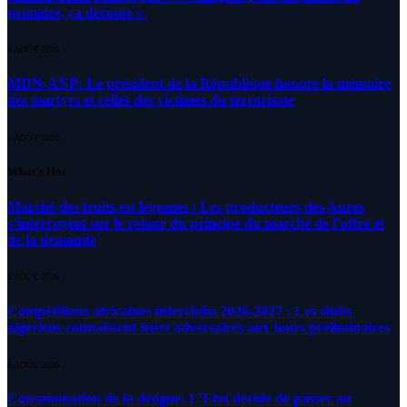
primaire, ça déroute «
4 AOÛT 2026
MDN-ANP: Le président de la République honore la mémoire
des martyrs et celles des victimes du terrorisme
4 AOÛT 2026
What's Hot
Marché des fruits est légumes : Les producteurs des Aures
s’interrogent sur le retour du principe du marché de l’offre et
de la demande
6 AOÛT 2026
Compétitions africaines interclubs 2026-2027 : Les clubs
algériens connaissent leurs adversaires aux tours préliminaires
6 AOÛT 2026
Consommation de la drogue: L’Etat décide de passer au