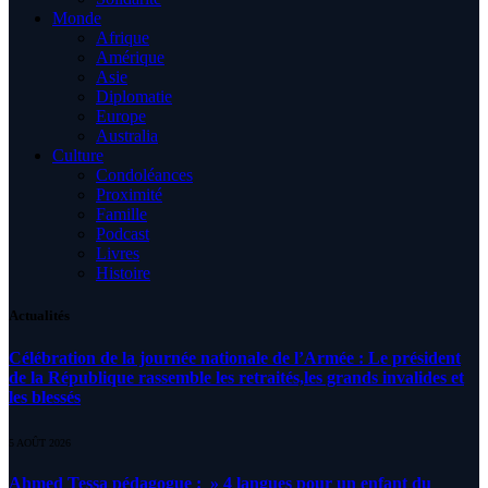
Monde
Afrique
Amérique
Asie
Diplomatie
Europe
Australia
Culture
Condoléances
Proximité
Famille
Podcast
Livres
Histoire
Actualités
Célébration de la journée nationale de l’Armée : Le président
de la République rassemble les retraités,les grands invalides et
les blessés
5 AOÛT 2026
Ahmed Tessa pédagogue : » 4 langues pour un enfant du