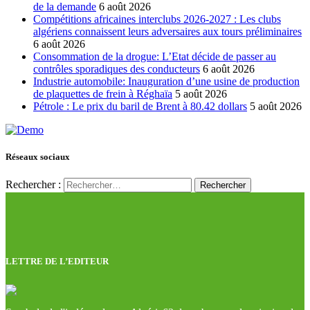
de la demande
6 août 2026
Compétitions africaines interclubs 2026-2027 : Les clubs
algériens connaissent leurs adversaires aux tours préliminaires
6 août 2026
Consommation de la drogue: L’Etat décide de passer au
contrôles sporadiques des conducteurs
6 août 2026
Industrie automobile: Inauguration d’une usine de production
de plaquettes de frein à Réghaïa
5 août 2026
Pétrole : Le prix du baril de Brent à 80.42 dollars
5 août 2026
Réseaux sociaux
Rechercher :
LETTRE DE L’EDITEUR