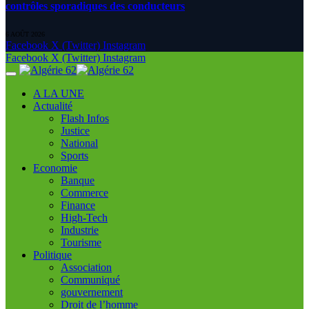
contrôles sporadiques des conducteurs
6 AOÛT 2026
Facebook
X (Twitter)
Instagram
Facebook
X (Twitter)
Instagram
A LA UNE
Actualité
Flash Infos
Justice
National
Sports
Economie
Banque
Commerce
Finance
High-Tech
Industrie
Tourisme
Politique
Association
Communiqué
gouvernement
Droit de l’homme