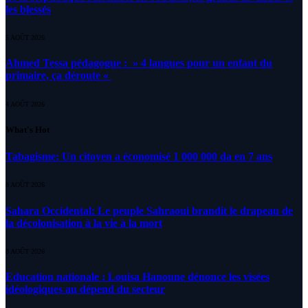
les blessés
5 AOÛT 2026
Ahmed Tessa pédagogue : » 4 langues pour un enfant du
primaire, ça déroute «
4 AOÛT 2026
What's Hot
Tabagisme: Un citoyen a économisé 1 000 000 da en 7 ans
8 AOÛT 2026
Sahara Occidental: Le peuple Sahraoui brandit le drapeau de
la décolonisation à la vie à la mort
8 AOÛT 2026
Education nationale : Louisa Hanoune dénonce les visées
idéologiques au dépend du secteur