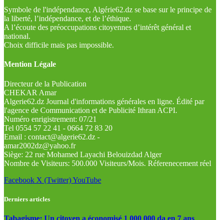
Symbole de l'indépendance, Algérie62.dz se base sur le principe de
la liberté, l’indépendance, et de l’éthique.
A l’écoute des préoccupations citoyennes d’intérêt général et
national.
Choix difficile mais pas impossible.
Mention Légale
Directeur de la Publication
CHEKAR Amar
Algerie62.dz Journal d'informations générales en ligne. Édité par
l'agence de Communication et de Publicité Ithran ACPI.
Numéro enrigistrement: 07/21
Tel 0554 57 22 41 - 0664 72 83 20
Email : contact@algerie62.dz -
amar2002dz@yahoo.fr
Siège: 22 rue Mohamed Layachi Belouizdad Alger
Nombre de Visiteurs: 500.000 Visiteurs/Mois. Réferenecement réel
Facebook
X (Twitter)
YouTube
Derniers articles
Tabagisme: Un citoyen a économisé 1 000 000 da en 7 ans