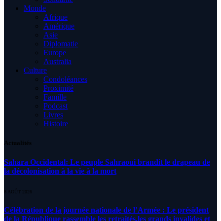
Monde
Afrique
Amérique
Asie
Diplomatie
Europe
Australia
Culture
Condoléances
Proximité
Famille
Podcast
Livres
Histoire
Actualités
Sahara Occidental: Le peuple Sahraoui brandit le drapeau de
la décolonisation à la vie à la mort
8 AOÛT 2026
Célébration de la journée nationale de l’Armée : Le président
de la République rassemble les retraités,les grands invalides et