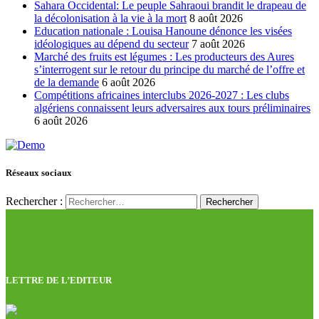
Sahara Occidental: Le peuple Sahraoui brandit le drapeau de
la décolonisation à la vie à la mort
8 août 2026
Education nationale : Louisa Hanoune dénonce les visées
idéologiques au dépend du secteur
7 août 2026
Marché des fruits est légumes : Les producteurs des Aures
s’interrogent sur le retour du principe du marché de l’offre et
de la demande
6 août 2026
Compétitions africaines interclubs 2026-2027 : Les clubs
algériens connaissent leurs adversaires aux tours préliminaires
6 août 2026
Réseaux sociaux
Rechercher :
LETTRE DE L’EDITEUR