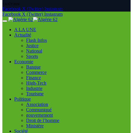
7 AOÛT 2026
Facebook
X (Twitter)
Instagram
Facebook
X (Twitter)
Instagram
A LA UNE
Actualité
Flash Infos
Justice
National
Sports
Economie
Banque
Commerce
Finance
High-Tech
Industrie
Tourisme
Politique
Association
Communiqué
gouvernement
Droit de l’homme
Ministère
Société