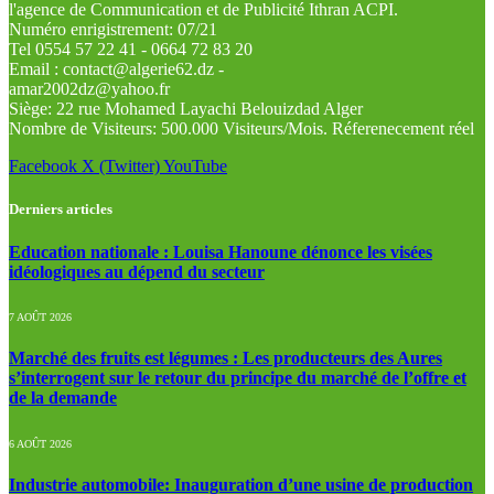
l'agence de Communication et de Publicité Ithran ACPI.
Numéro enrigistrement: 07/21
Tel 0554 57 22 41 - 0664 72 83 20
Email : contact@algerie62.dz -
amar2002dz@yahoo.fr
Siège: 22 rue Mohamed Layachi Belouizdad Alger
Nombre de Visiteurs: 500.000 Visiteurs/Mois. Réferenecement réel
Facebook
X (Twitter)
YouTube
Derniers articles
Education nationale : Louisa Hanoune dénonce les visées
idéologiques au dépend du secteur
7 AOÛT 2026
Marché des fruits est légumes : Les producteurs des Aures
s’interrogent sur le retour du principe du marché de l’offre et
de la demande
6 AOÛT 2026
Industrie automobile: Inauguration d’une usine de production