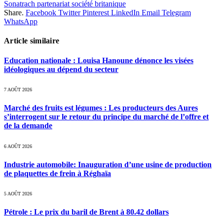
Sonatrach partenariat société britanique
Share.
Facebook
Twitter
Pinterest
LinkedIn
Email
Telegram
WhatsApp
Article similaire
Education nationale : Louisa Hanoune dénonce les visées
idéologiques au dépend du secteur
7 AOÛT 2026
Marché des fruits est légumes : Les producteurs des Aures
s’interrogent sur le retour du principe du marché de l’offre et
de la demande
6 AOÛT 2026
Industrie automobile: Inauguration d’une usine de production
de plaquettes de frein à Réghaïa
5 AOÛT 2026
Pétrole : Le prix du baril de Brent à 80.42 dollars