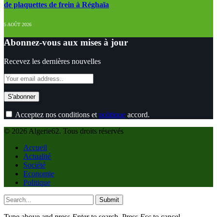
de plaquettes de frein à Réghaïa
5 AOÛT 2026
Abonnez-vous aux mises à jour
Recevez les dernières nouvelles
Acceptez nos conditions et
politique
accord.
© 2026 Algerie62. Tous droits réservés
Accueil
Actualité
Société
Economie
Politique
Submit
Type above and press
Enter
to search. Press
Esc
to cancel.