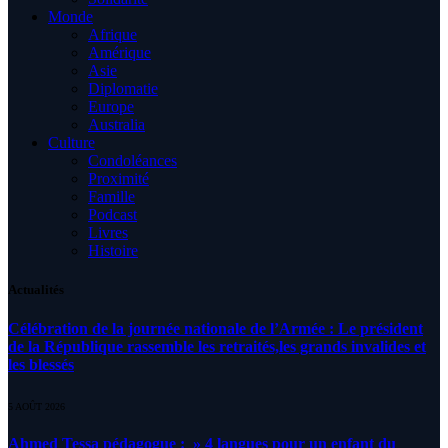
Monde
Afrique
Amérique
Asie
Diplomatie
Europe
Australia
Culture
Condoléances
Proximité
Famille
Podcast
Livres
Histoire
Actualités
Célébration de la journée nationale de l’Armée : Le président
de la République rassemble les retraités,les grands invalides et
les blessés
5 AOÛT 2026
Ahmed Tessa pédagogue : » 4 langues pour un enfant du