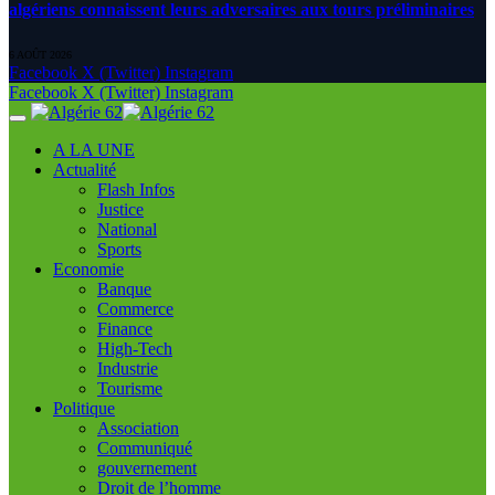
algériens connaissent leurs adversaires aux tours préliminaires
6 AOÛT 2026
Facebook
X (Twitter)
Instagram
Facebook
X (Twitter)
Instagram
A LA UNE
Actualité
Flash Infos
Justice
National
Sports
Economie
Banque
Commerce
Finance
High-Tech
Industrie
Tourisme
Politique
Association
Communiqué
gouvernement
Droit de l’homme