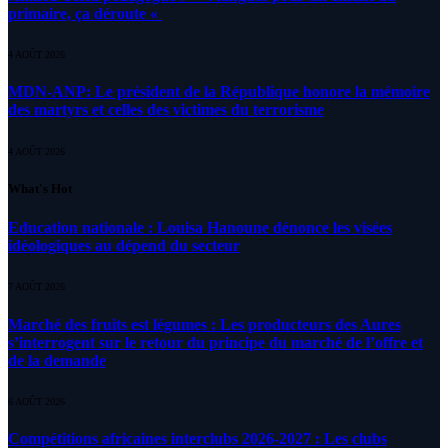
primaire, ça déroute «
4 AOÛT 2026
MDN-ANP: Le président de la République honore la mémoire
des martyrs et celles des victimes du terrorisme
4 AOÛT 2026
What's Hot
Education nationale : Louisa Hanoune dénonce les visées
idéologiques au dépend du secteur
7 AOÛT 2026
Marché des fruits est légumes : Les producteurs des Aures
s’interrogent sur le retour du principe du marché de l’offre et
de la demande
6 AOÛT 2026
Compétitions africaines interclubs 2026-2027 : Les clubs