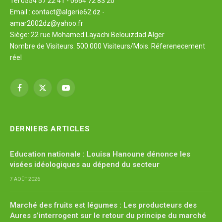
Tel 0554 57 22 41 - 0664 72 83 20
Email : contact@algerie62.dz -
amar2002dz@yahoo.fr
Siège: 22 rue Mohamed Layachi Belouizdad Alger
Nombre de Visiteurs: 500.000 Visiteurs/Mois. Réferenecement
réel
Facebook
X
YouTube
(Twitter)
DERNIERS ARTICLES
Education nationale : Louisa Hanoune dénonce les
visées idéologiques au dépend du secteur
7 AOÛT 2026
Marché des fruits est légumes : Les producteurs des
Aures s’interrogent sur le retour du principe du marché