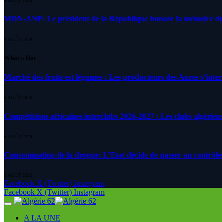
4 AOÛT 2026
MDN-ANP: Le président de la République honore la mémoire des m
4 AOÛT 2026
What's Hot
Marché des fruits est légumes : Les producteurs des Aures s’inte
6 AOÛT 2026
Compétitions africaines interclubs 2026-2027 : Les clubs algérien
6 AOÛT 2026
Consommation de la drogue: L’Etat décide de passer au contrôle
6 AOÛT 2026
Facebook
X (Twitter)
Instagram
Facebook
X (Twitter)
Instagram
A LA UNE