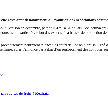
marché reste attentif notamment à l’évolution des négociations comm
pour livraison en décembre, perdait 0,47% à 61 dollars. Son équivalent a
cours est en partie liée, selon des experts, à la hausse de production d
 prochainement pourraient relancer les cours de l’or noir, ont souligné 
aine, après l’annonce par Pékin d’un renforcement des contrôles sur les
pp
 plaquettes de frein à Réghaïa