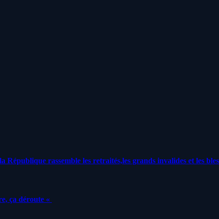
a République rassemble les retraités,les grands invalides et les bles
e, ça déroute «