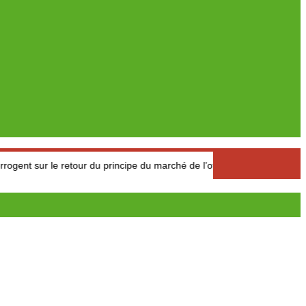
retour du principe du marché de l’offre et de la demande
Comp