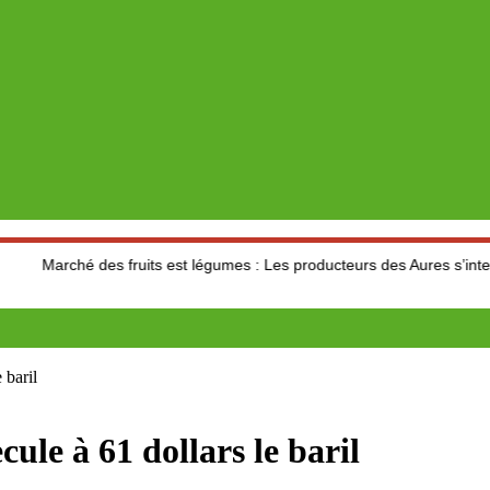
es fruits est légumes : Les producteurs des Aures s’interrogent sur le 
 baril
le à 61 dollars le baril