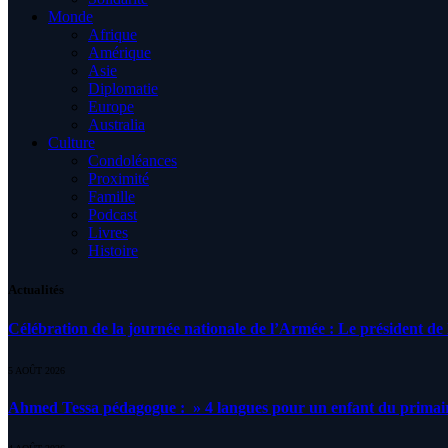
Monde
Afrique
Amérique
Asie
Diplomatie
Europe
Australia
Culture
Condoléances
Proximité
Famille
Podcast
Livres
Histoire
Actualités
Célébration de la journée nationale de l’Armée : Le président de l
5 AOÛT 2026
Ahmed Tessa pédagogue : » 4 langues pour un enfant du primair