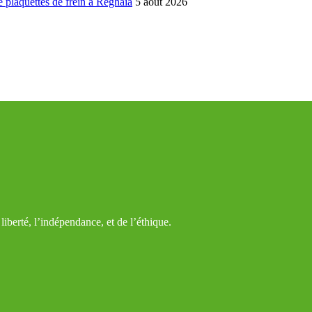
 plaquettes de frein à Réghaïa
5 août 2026
iberté, l’indépendance, et de l’éthique.