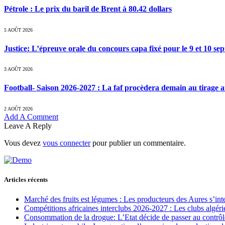
Pétrole : Le prix du baril de Brent à 80.42 dollars
5 AOÛT 2026
Justice: L’épreuve orale du concours capa fixé pour le 9 et 10 s
3 AOÛT 2026
Football- Saison 2026-2027 : La faf procèdera demain au tirage a
2 AOÛT 2026
Add A Comment
Leave A Reply
Vous devez
vous connecter
pour publier un commentaire.
Articles récents
Marché des fruits est légumes : Les producteurs des Aures s’int
Compétitions africaines interclubs 2026-2027 : Les clubs algérie
Consommation de la drogue: L’Etat décide de passer au contrôl