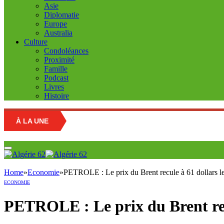
Asie
Diplomatie
Europe
Australia
Culture
Condoléances
Proximité
Famille
Podcast
Livres
Histoire
À LA UNE
Marché d
Home
»
Economie
»
PETROLE : Le prix du Brent recule à 61 dollars le
ECONOMIE
PETROLE : Le prix du Brent recu