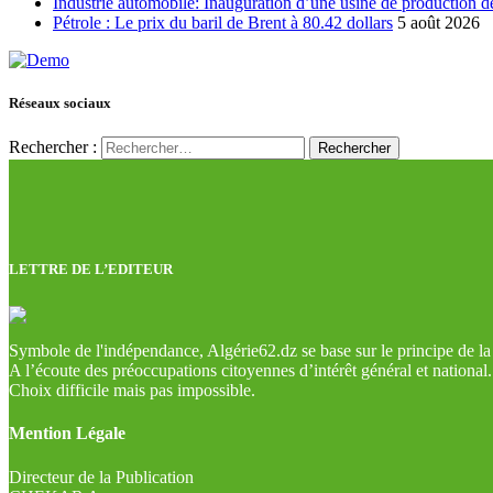
Industrie automobile: Inauguration d’une usine de production de
Pétrole : Le prix du baril de Brent à 80.42 dollars
5 août 2026
Réseaux sociaux
Rechercher :
LETTRE DE L’EDITEUR
Symbole de l'indépendance, Algérie62.dz se base sur le principe de la l
A l’écoute des préoccupations citoyennes d’intérêt général et national.
Choix difficile mais pas impossible.
Mention Légale
Directeur de la Publication