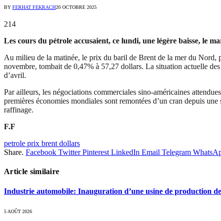
BY
FERHAT FEKRACH
20 OCTOBRE 2025
214
Les cours du pétrole accusaient, ce lundi, une légère baisse, le 
Au milieu de la matinée, le prix du baril de Brent de la mer du Nord, 
novembre, tombait de 0,47% à 57,27 dollars. La situation actuelle des 
d’avril.
Par ailleurs, les négociations commerciales sino-américaines attendues
premières économies mondiales sont remontées d’un cran depuis une sem
raffinage.
F.F
petrole prix brent dollars
Share.
Facebook
Twitter
Pinterest
LinkedIn
Email
Telegram
WhatsA
Article similaire
Industrie automobile: Inauguration d’une usine de production de
5 AOÛT 2026