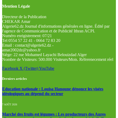
Mention Légale
Directeur de la Publication
CHEKAR Amar
Algerie62.dz Journal d'informations générales en ligne. Édité par
l'agence de Communication et de Publicité Ithran ACPI.
Numéro enrigistrement: 07/21
Tel 0554 57 22 41 - 0664 72 83 20
Email : contact@algerie62.dz -
amar2002dz@yahoo.fr
Siège: 22 rue Mohamed Layachi Belouizdad Alger
Nombre de Visiteurs: 500.000 Visiteurs/Mois. Réferenecement réel
Facebook
X (Twitter)
YouTube
Derniers articles
Education nationale : Louisa Hanoune dénonce les visées
idéologiques au dépend du secteur
7 AOÛT 2026
Marché des fruits est légumes : Les producteurs des Aures