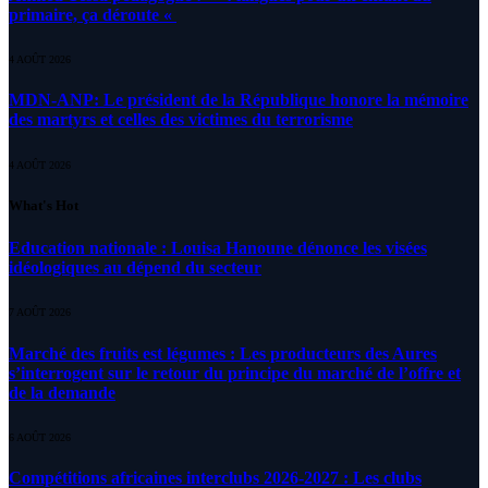
primaire, ça déroute «
4 AOÛT 2026
MDN-ANP: Le président de la République honore la mémoire
des martyrs et celles des victimes du terrorisme
4 AOÛT 2026
What's Hot
Education nationale : Louisa Hanoune dénonce les visées
idéologiques au dépend du secteur
7 AOÛT 2026
Marché des fruits est légumes : Les producteurs des Aures
s’interrogent sur le retour du principe du marché de l’offre et
de la demande
6 AOÛT 2026
Compétitions africaines interclubs 2026-2027 : Les clubs