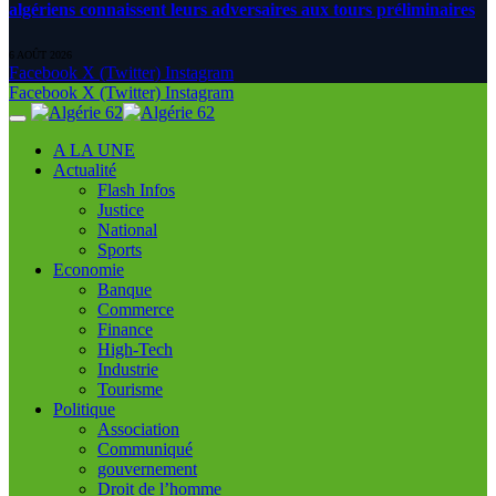
algériens connaissent leurs adversaires aux tours préliminaires
6 AOÛT 2026
Facebook
X (Twitter)
Instagram
Facebook
X (Twitter)
Instagram
A LA UNE
Actualité
Flash Infos
Justice
National
Sports
Economie
Banque
Commerce
Finance
High-Tech
Industrie
Tourisme
Politique
Association
Communiqué
gouvernement
Droit de l’homme