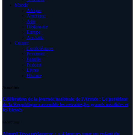
Monde
Afrique
Amérique
Asie
Diplomatie
Europe
Australia
Culture
Condoléances
Proximité
Famille
Podcast
Livres
Histoire
Actualités
Célébration de la journée nationale de l’Armée : Le président
de la République rassemble les retraités,les grands invalides et
les blessés
5 AOÛT 2026
Ahmed Tessa pédagogue : » 4 langues pour un enfant du