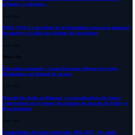
primaire, ça déroute «
4 AOÛT 2026
MDN-ANP: Le président de la République honore la mémoire
des martyrs et celles des victimes du terrorisme
4 AOÛT 2026
What's Hot
Education nationale : Louisa Hanoune dénonce les visées
idéologiques au dépend du secteur
7 AOÛT 2026
Marché des fruits est légumes : Les producteurs des Aures
s’interrogent sur le retour du principe du marché de l’offre et
de la demande
6 AOÛT 2026
Compétitions africaines interclubs 2026-2027 : Les clubs