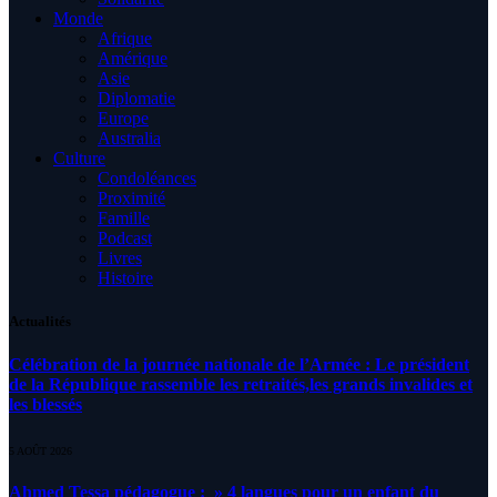
Monde
Afrique
Amérique
Asie
Diplomatie
Europe
Australia
Culture
Condoléances
Proximité
Famille
Podcast
Livres
Histoire
Actualités
Célébration de la journée nationale de l’Armée : Le président
de la République rassemble les retraités,les grands invalides et
les blessés
5 AOÛT 2026
Ahmed Tessa pédagogue : » 4 langues pour un enfant du