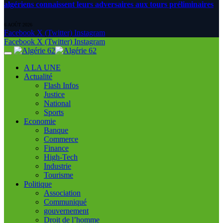
algériens connaissent leurs adversaires aux tours préliminaires
6 AOÛT 2026
Facebook
X (Twitter)
Instagram
Facebook
X (Twitter)
Instagram
A LA UNE
Actualité
Flash Infos
Justice
National
Sports
Economie
Banque
Commerce
Finance
High-Tech
Industrie
Tourisme
Politique
Association
Communiqué
gouvernement
Droit de l’homme