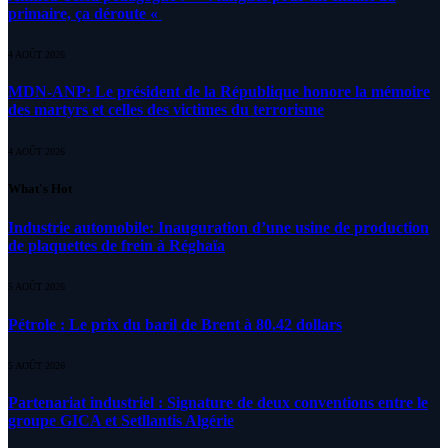
primaire, ça déroute «
4 AOÛT 2026
MDN-ANP: Le président de la République honore la mémoire
des martyrs et celles des victimes du terrorisme
4 AOÛT 2026
What's Hot
Industrie automobile: Inauguration d’une usine de production
de plaquettes de frein à Réghaïa
5 AOÛT 2026
Pétrole : Le prix du baril de Brent à 80.42 dollars
5 AOÛT 2026
Partenariat industriel : Signature de deux conventions entre le
groupe GICA et Setllantis Algérie