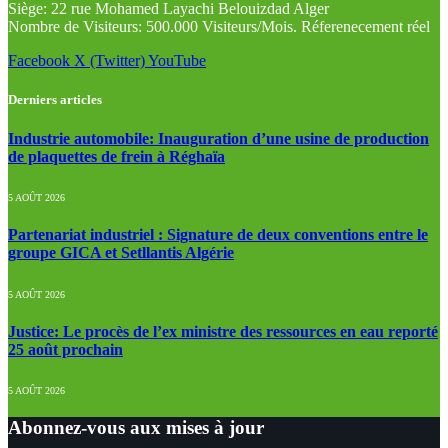
Siège: 22 rue Mohamed Layachi Belouizdad Alger
Nombre de Visiteurs: 500.000 Visiteurs/Mois. Réferenecement réel
Facebook
X (Twitter)
YouTube
Derniers articles
Industrie automobile: Inauguration d’une usine de production
de plaquettes de frein à Réghaïa
5 AOÛT 2026
Partenariat industriel : Signature de deux conventions entre le
groupe GICA et Setllantis Algérie
5 AOÛT 2026
Justice: Le procès de l’ex ministre des ressources en eau reporté
25 août prochain
5 AOÛT 2026
Abonnez-vous aux mises à jour