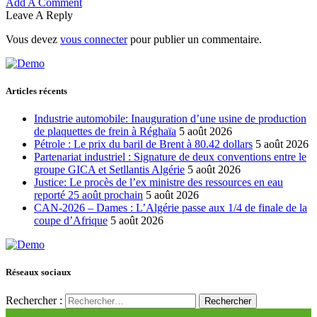
Add A Comment
Leave A Reply
Vous devez
vous connecter
pour publier un commentaire.
Articles récents
Industrie automobile: Inauguration d’une usine de production
de plaquettes de frein à Réghaïa
5 août 2026
Pétrole : Le prix du baril de Brent à 80.42 dollars
5 août 2026
Partenariat industriel : Signature de deux conventions entre le
groupe GICA et Setllantis Algérie
5 août 2026
Justice: Le procès de l’ex ministre des ressources en eau
reporté 25 août prochain
5 août 2026
CAN-2026 – Dames : L’Algérie passe aux 1/4 de finale de la
coupe d’Afrique
5 août 2026
Réseaux sociaux
Rechercher :