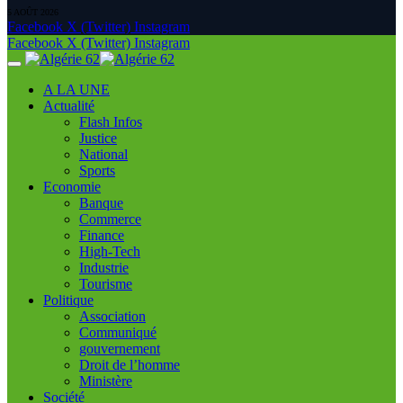
5 AOÛT 2026
Facebook
X (Twitter)
Instagram
Facebook
X (Twitter)
Instagram
A LA UNE
Actualité
Flash Infos
Justice
National
Sports
Economie
Banque
Commerce
Finance
High-Tech
Industrie
Tourisme
Politique
Association
Communiqué
gouvernement
Droit de l’homme
Ministère
Société