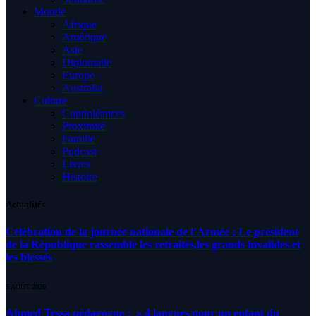
Monde
Afrique
Amérique
Asie
Diplomatie
Europe
Australia
Culture
Condoléances
Proximité
Famille
Podcast
Livres
Histoire
Actualités
Célébration de la journée nationale de l’Armée : Le président
de la République rassemble les retraités,les grands invalides et
les blessés
5 AOÛT 2026
Ahmed Tessa pédagogue : » 4 langues pour un enfant du