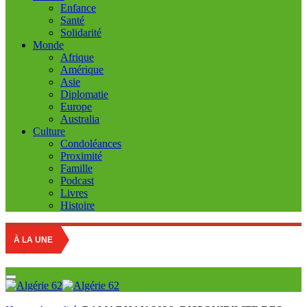
Enfance
Santé
Solidarité
Monde
Afrique
Amérique
Asie
Diplomatie
Europe
Australia
Culture
Condoléances
Proximité
Famille
Podcast
Livres
Histoire
À LA UNE