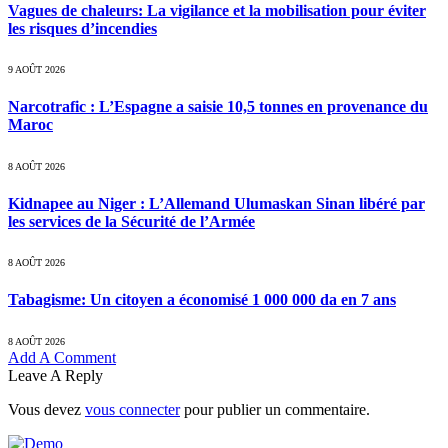
Vagues de chaleurs: La vigilance et la mobilisation pour éviter
les risques d’incendies
9 AOÛT 2026
Narcotrafic : L’Espagne a saisie 10,5 tonnes en provenance du
Maroc
8 AOÛT 2026
Kidnapee au Niger : L’Allemand Ulumaskan Sinan libéré par
les services de la Sécurité de l’Armée
8 AOÛT 2026
Tabagisme: Un citoyen a économisé 1 000 000 da en 7 ans
8 AOÛT 2026
Add A Comment
Leave A Reply
Vous devez
vous connecter
pour publier un commentaire.