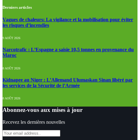
Derniers articles
Vagues de chaleurs: La vigilance et la mobilisation pour éviter
les risques d’incendies
9 AOÛT 2026
Narcotrafic : L’Espagne a saisie 10,5 tonnes en provenance du
Maroc
8 AOÛT 2026
Kidnapee au Niger : L’Allemand Ulumaskan Sinan libéré par
les services de la Sécurité de l’Armée
8 AOÛT 2026
Abonnez-vous aux mises à jour
Recevez les dernières nouvelles