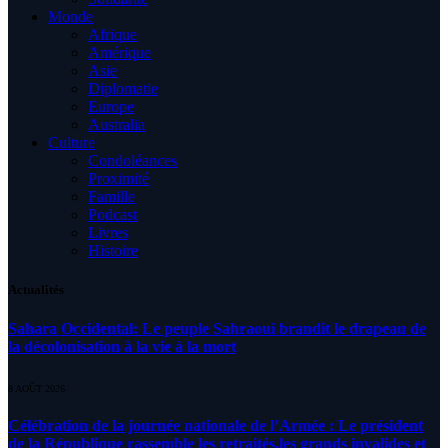
Monde
Afrique
Amérique
Asie
Diplomatie
Europe
Australia
Culture
Condoléances
Proximité
Famille
Podcast
Livres
Histoire
Actualités
Sahara Occidental: Le peuple Sahraoui brandit le drapeau de
la décolonisation à la vie à la mort
8 AOÛT 2026
Célébration de la journée nationale de l’Armée : Le président
de la République rassemble les retraités,les grands invalides et