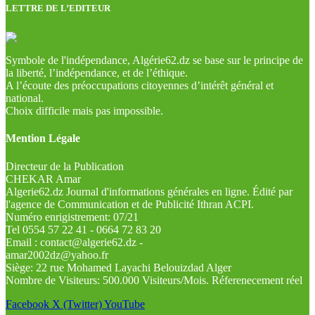
LETTRE DE L’EDITEUR
Symbole de l'indépendance, Algérie62.dz se base sur le principe de
la liberté, l’indépendance, et de l’éthique.
A l’écoute des préoccupations citoyennes d’intérêt général et
national.
Choix difficile mais pas impossible.
Mention Légale
Directeur de la Publication
CHEKAR Amar
Algerie62.dz Journal d'informations générales en ligne. Édité par
l'agence de Communication et de Publicité Ithran ACPI.
Numéro enrigistrement: 07/21
Tel 0554 57 22 41 - 0664 72 83 20
Email : contact@algerie62.dz -
amar2002dz@yahoo.fr
Siège: 22 rue Mohamed Layachi Belouizdad Alger
Nombre de Visiteurs: 500.000 Visiteurs/Mois. Réferenecement réel
Facebook
X (Twitter)
YouTube