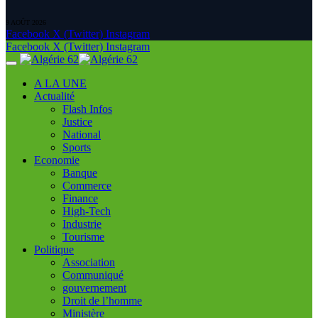
9 AOÛT 2026
Facebook
X (Twitter)
Instagram
Facebook
X (Twitter)
Instagram
A LA UNE
Actualité
Flash Infos
Justice
National
Sports
Economie
Banque
Commerce
Finance
High-Tech
Industrie
Tourisme
Politique
Association
Communiqué
gouvernement
Droit de l’homme
Ministère