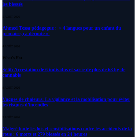
les blessés
5 AOÛT 2026
Ahmed Tessa pédagogue : » 4 langues pour un enfant du
primaire, ça déroute «
4 AOÛT 2026
What's Hot
Sétif: Arrestation de 6 individus et saisie de plus de 63 kg de
cannabis
9 AOÛT 2026
Vagues de chaleurs: La vigilance et la mobilisation pour éviter
les risques d’incendies
9 AOÛT 2026
Malgré toute les lois et sensibilisations contre les accidents de la
roue : 6 morts et 279 blessés en 24 heures