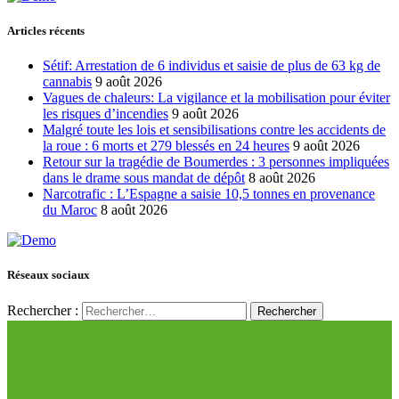
Articles récents
Sétif: Arrestation de 6 individus et saisie de plus de 63 kg de
cannabis
9 août 2026
Vagues de chaleurs: La vigilance et la mobilisation pour éviter
les risques d’incendies
9 août 2026
Malgré toute les lois et sensibilisations contre les accidents de
la roue : 6 morts et 279 blessés en 24 heures
9 août 2026
Retour sur la tragédie de Boumerdes : 3 personnes impliquées
dans le drame sous mandat de dépôt
8 août 2026
Narcotrafic : L’Espagne a saisie 10,5 tonnes en provenance
du Maroc
8 août 2026
Réseaux sociaux
Rechercher :