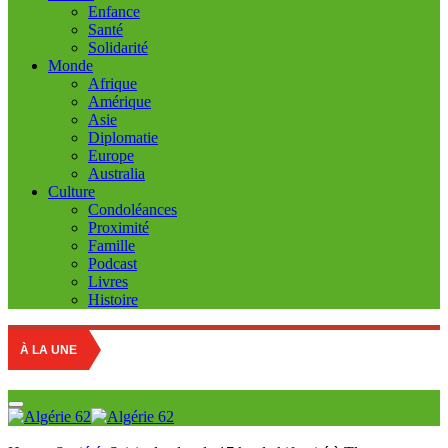
Enfance
Santé
Solidarité
Monde
Afrique
Amérique
Asie
Diplomatie
Europe
Australia
Culture
Condoléances
Proximité
Famille
Podcast
Livres
Histoire
À LA UNE