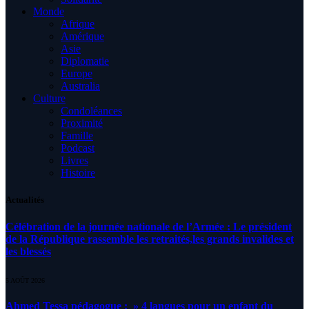
Monde
Afrique
Amérique
Asie
Diplomatie
Europe
Australia
Culture
Condoléances
Proximité
Famille
Podcast
Livres
Histoire
Actualités
Célébration de la journée nationale de l’Armée : Le président
de la République rassemble les retraités,les grands invalides et
les blessés
5 AOÛT 2026
Ahmed Tessa pédagogue : » 4 langues pour un enfant du