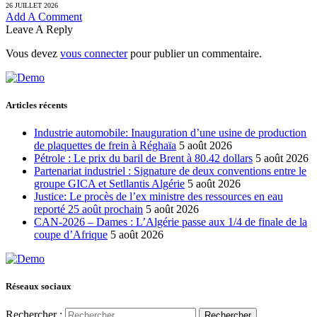
26 JUILLET 2026
Add A Comment
Leave A Reply
Vous devez
vous connecter
pour publier un commentaire.
Articles récents
Industrie automobile: Inauguration d’une usine de production
de plaquettes de frein à Réghaïa
5 août 2026
Pétrole : Le prix du baril de Brent à 80.42 dollars
5 août 2026
Partenariat industriel : Signature de deux conventions entre le
groupe GICA et Setllantis Algérie
5 août 2026
Justice: Le procès de l’ex ministre des ressources en eau
reporté 25 août prochain
5 août 2026
CAN-2026 – Dames : L’Algérie passe aux 1/4 de finale de la
coupe d’Afrique
5 août 2026
Réseaux sociaux
Rechercher :