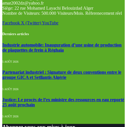
amar2002dz@yahoo.fr
Siège: 22 rue Mohamed Layachi Belouizdad Alger
Nombre de Visiteurs: 500.000 Visiteurs/Mois. Réferenecement réel
Facebook
X (Twitter)
YouTube
Derniers articles
Industrie automobile: Inauguration d’une usine de production
de plaquettes de frein à Réghaïa
5 AOÛT 2026
Partenariat industriel : Signature de deux conventions entre le
groupe GICA et Setllantis Algérie
5 AOÛT 2026
Justice: Le procès de l’ex ministre des ressources en eau reporté
25 août prochain
5 AOÛT 2026
Abonnez-vous aux mises à jour