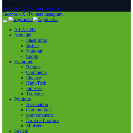
5 AOÛT 2026
Facebook
X (Twitter)
Instagram
Facebook
X (Twitter)
Instagram
A LA UNE
Actualité
Flash Infos
Justice
National
Sports
Economie
Banque
Commerce
Finance
High-Tech
Industrie
Tourisme
Politique
Association
Communiqué
gouvernement
Droit de l’homme
Ministère
Société