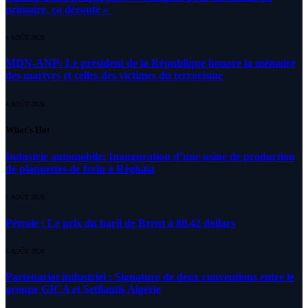
primaire, ça déroute «
4 AOÛT 2026
MDN-ANP: Le président de la République honore la mémoire
des martyrs et celles des victimes du terrorisme
4 AOÛT 2026
What's Hot
Industrie automobile: Inauguration d’une usine de production
de plaquettes de frein à Réghaïa
5 AOÛT 2026
Pétrole : Le prix du baril de Brent à 80.42 dollars
5 AOÛT 2026
Partenariat industriel : Signature de deux conventions entre le
groupe GICA et Setllantis Algérie