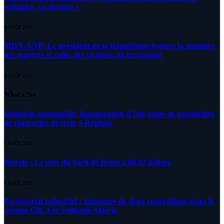
primaire, ça déroute «
4 AOÛT 2026
MDN-ANP: Le président de la République honore la mémoire
des martyrs et celles des victimes du terrorisme
4 AOÛT 2026
What's Hot
Industrie automobile: Inauguration d’une usine de production
de plaquettes de frein à Réghaïa
5 AOÛT 2026
Pétrole : Le prix du baril de Brent à 80.42 dollars
5 AOÛT 2026
Partenariat industriel : Signature de deux conventions entre le
groupe GICA et Setllantis Algérie