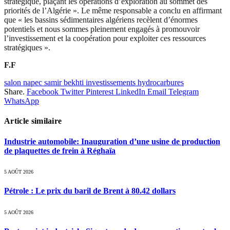
stratégique, plaçant les opérations d’exploration au sommet des
priorités de l’Algérie ». Le même responsable a conclu en affirmant
que « les bassins sédimentaires algériens recèlent d’énormes
potentiels et nous sommes pleinement engagés à promouvoir
l’investissement et la coopération pour exploiter ces ressources
stratégiques ».
F.F
salon napec samir bekhti investissements hydrocarbures
Share.
Facebook
Twitter
Pinterest
LinkedIn
Email
Telegram
WhatsApp
Article similaire
Industrie automobile: Inauguration d’une usine de production
de plaquettes de frein à Réghaïa
5 AOÛT 2026
Pétrole : Le prix du baril de Brent à 80.42 dollars
5 AOÛT 2026