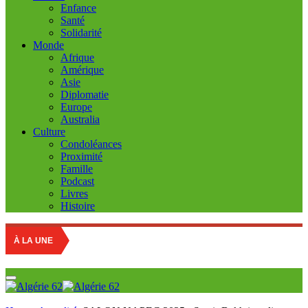
Enfance
Santé
Solidarité
Monde
Afrique
Amérique
Asie
Diplomatie
Europe
Australia
Culture
Condoléances
Proximité
Famille
Podcast
Livres
Histoire
À LA UNE