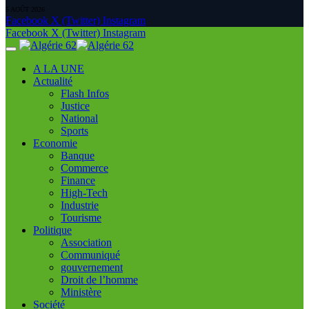
5 AOÛT 2026
Facebook
X (Twitter)
Instagram
Facebook
X (Twitter)
Instagram
A LA UNE
Actualité
Flash Infos
Justice
National
Sports
Economie
Banque
Commerce
Finance
High-Tech
Industrie
Tourisme
Politique
Association
Communiqué
gouvernement
Droit de l’homme
Ministère
Société