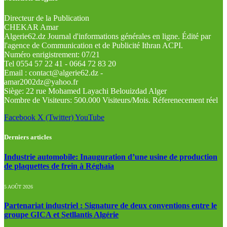
Directeur de la Publication
CHEKAR Amar
Algerie62.dz Journal d'informations générales en ligne. Édité par
l'agence de Communication et de Publicité Ithran ACPI.
Numéro enrigistrement: 07/21
Tel 0554 57 22 41 - 0664 72 83 20
Email : contact@algerie62.dz -
amar2002dz@yahoo.fr
Siège: 22 rue Mohamed Layachi Belouizdad Alger
Nombre de Visiteurs: 500.000 Visiteurs/Mois. Réferenecement réel
Facebook
X (Twitter)
YouTube
Derniers articles
Industrie automobile: Inauguration d’une usine de production
de plaquettes de frein à Réghaïa
5 AOÛT 2026
Partenariat industriel : Signature de deux conventions entre le
groupe GICA et Setllantis Algérie