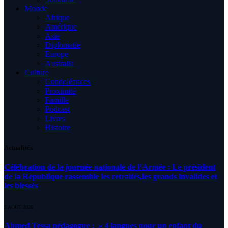
Monde
Afrique
Amérique
Asie
Diplomatie
Europe
Australia
Culture
Condoléances
Proximité
Famille
Podcast
Livres
Histoire
Actualités
Célébration de la journée nationale de l’Armée : Le président
de la République rassemble les retraités,les grands invalides et
les blessés
5 AOÛT 2026
Ahmed Tessa pédagogue : » 4 langues pour un enfant du