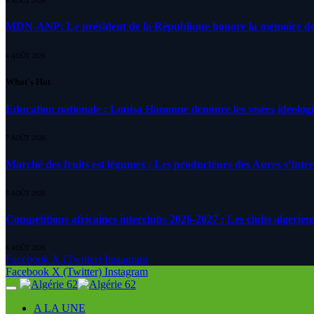
4 AOÛT 2026
MDN-ANP: Le président de la République honore la mémoire des m
4 AOÛT 2026
What's Hot
Education nationale : Louisa Hanoune dénonce les visées idéolog
7 AOÛT 2026
Marché des fruits est légumes : Les producteurs des Aures s’inte
6 AOÛT 2026
Compétitions africaines interclubs 2026-2027 : Les clubs algérien
6 AOÛT 2026
Facebook
X (Twitter)
Instagram
Facebook
X (Twitter)
Instagram
A LA UNE