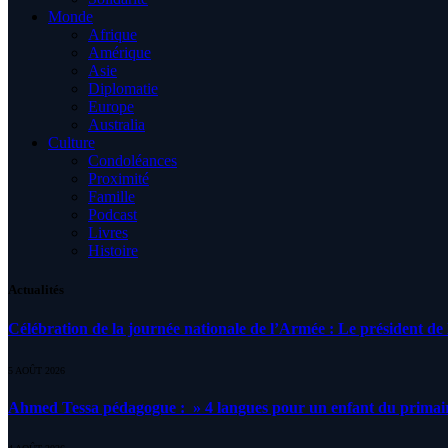
Monde
Afrique
Amérique
Asie
Diplomatie
Europe
Australia
Culture
Condoléances
Proximité
Famille
Podcast
Livres
Histoire
Actualités
Célébration de la journée nationale de l’Armée : Le président de l
5 AOÛT 2026
Ahmed Tessa pédagogue : » 4 langues pour un enfant du primair