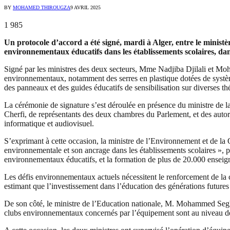
BY
MOHAMED THIROUGZA
9 AVRIL 2025
1 985
Un protocole d’accord a été signé, mardi à Alger, entre le ministè
environnementaux éducatifs dans les établissements scolaires, da
Signé par les ministres des deux secteurs, Mme Nadjiba Djilali et Mo
environnementaux, notamment des serres en plastique dotées de systèmes
des panneaux et des guides éducatifs de sensibilisation sur diverses 
La cérémonie de signature s’est déroulée en présence du ministre de l
Cherfi, de représentants des deux chambres du Parlement, et des autori
informatique et audiovisuel.
S’exprimant à cette occasion, la ministre de l’Environnement et de la Qu
environnementale et son ancrage dans les établissements scolaires », 
environnementaux éducatifs, et la formation de plus de 20.000 enseig
Les défis environnementaux actuels nécessitent le renforcement de la co
estimant que l’investissement dans l’éducation des générations futures 
De son côté, le ministre de l’Education nationale, M. Mohammed Seghi
clubs environnementaux concernés par l’équipement sont au niveau des