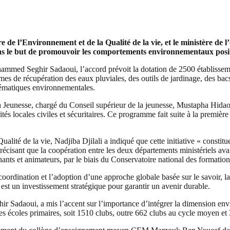
re de l’Environnement et de la Qualité de la vie, et le ministère d
ns le but de promouvoir les comportements environnementaux positif
hammed Seghir Sadaoui, l’accord prévoit la dotation de 2500 établissem
 de récupération des eaux pluviales, des outils de jardinage, des bacs à
thématiques environnementales.
a Jeunesse, chargé du Conseil supérieur de la jeunesse, Mustapha Hidao
tés locales civiles et sécuritaires. Ce programme fait suite à la premi
alité de la vie, Nadjiba Djilali a indiqué que cette initiative « constit
précisant que la coopération entre les deux départements ministériels av
nants et animateurs, par le biais du Conservatoire national des format
ordination et l’adoption d’une approche globale basée sur le savoir, la 
est un investissement stratégique pour garantir un avenir durable.
r Sadaoui, a mis l’accent sur l’importance d’intégrer la dimension en
 écoles primaires, soit 1510 clubs, outre 662 clubs au cycle moyen et