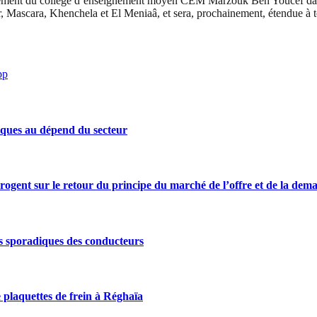
quipement du collège d’enseignement moyen CEM Marzouk Ben Youcef dan
r, Mascara, Khenchela et El Meniaâ, et sera, prochainement, étendue à t
pp
iques au dépend du secteur
rrogent sur le retour du principe du marché de l’offre et de la dem
s sporadiques des conducteurs
 plaquettes de frein à Réghaïa