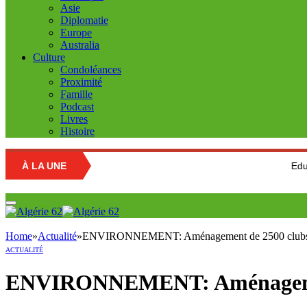
Asie
Diplomatie
Europe
Australia
Culture
Condoléances
Proximité
Famille
Podcast
Livres
Histoire
À LA UNE
Education nation
Home
»
Actualité
»
ENVIRONNEMENT: Aménagement de 2500 clubs 
ACTUALITÉ
ENVIRONNEMENT: Aménagement