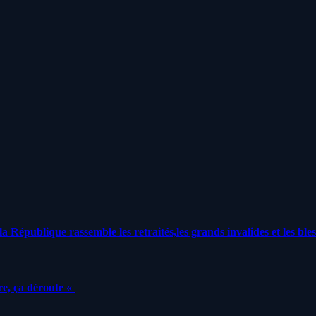
a République rassemble les retraités,les grands invalides et les bles
e, ça déroute «