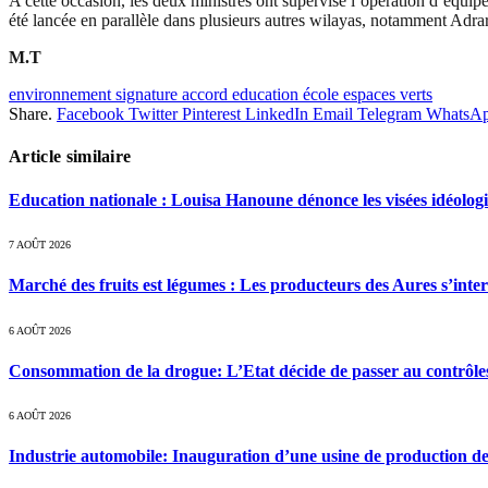
A cette occasion, les deux ministres ont supervisé l’opération d’é
été lancée en parallèle dans plusieurs autres wilayas, notamment Adra
M.T
environnement signature accord education école espaces verts
Share.
Facebook
Twitter
Pinterest
LinkedIn
Email
Telegram
WhatsA
Article similaire
Education nationale : Louisa Hanoune dénonce les visées idéolog
7 AOÛT 2026
Marché des fruits est légumes : Les producteurs des Aures s’inte
6 AOÛT 2026
Consommation de la drogue: L’Etat décide de passer au contrôle
6 AOÛT 2026
Industrie automobile: Inauguration d’une usine de production de