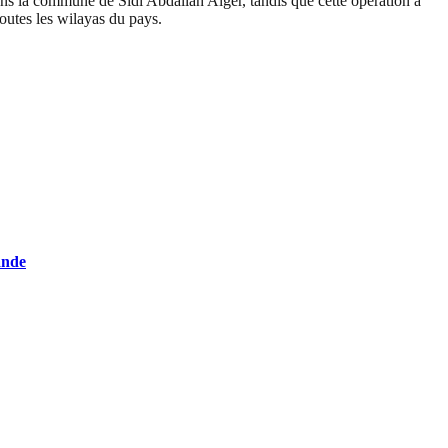
s la commune de Sidi Abdallah Alger, tandis que cette opération a
outes les wilayas du pays.
ande