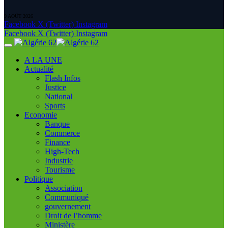
9 AOÛT 2026
Facebook
X (Twitter)
Instagram
Facebook
X (Twitter)
Instagram
A LA UNE
Actualité
Flash Infos
Justice
National
Sports
Economie
Banque
Commerce
Finance
High-Tech
Industrie
Tourisme
Politique
Association
Communiqué
gouvernement
Droit de l’homme
Ministère