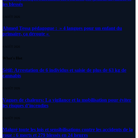
les blessés
5 AOÛT 2026
Ahmed Tessa pédagogue : » 4 langues pour un enfant du
primaire, ça déroute «
4 AOÛT 2026
What's Hot
Sétif: Arrestation de 6 individus et saisie de plus de 63 kg de
cannabis
9 AOÛT 2026
Vagues de chaleurs: La vigilance et la mobilisation pour éviter
les risques d’incendies
9 AOÛT 2026
Malgré toute les lois et sensibilisations contre les accidents de la
roue : 6 morts et 279 blessés en 24 heures