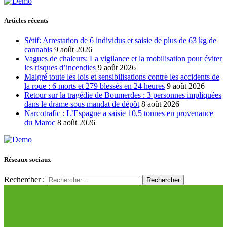
Articles récents
Sétif: Arrestation de 6 individus et saisie de plus de 63 kg de
cannabis
9 août 2026
Vagues de chaleurs: La vigilance et la mobilisation pour éviter
les risques d’incendies
9 août 2026
Malgré toute les lois et sensibilisations contre les accidents de
la roue : 6 morts et 279 blessés en 24 heures
9 août 2026
Retour sur la tragédie de Boumerdes : 3 personnes impliquées
dans le drame sous mandat de dépôt
8 août 2026
Narcotrafic : L’Espagne a saisie 10,5 tonnes en provenance
du Maroc
8 août 2026
Réseaux sociaux
Rechercher :