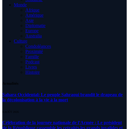
Monde
Afrique
Amérique
Asie
Diplomatie
Europe
Australia
Culture
Condoléances
Proximité
Famille
Podcast
Livres
Histoire
Actualités
Sahara Occidental: Le peuple Sahraoui brandit le drapeau de
la décolonisation à la vie à la mort
8 AOÛT 2026
Célébration de la journée nationale de l’Armée : Le président
de la République rassemble les retraités,les grands invalides et