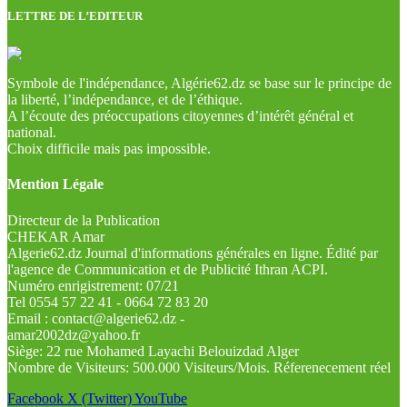
LETTRE DE L’EDITEUR
Symbole de l'indépendance, Algérie62.dz se base sur le principe de
la liberté, l’indépendance, et de l’éthique.
A l’écoute des préoccupations citoyennes d’intérêt général et
national.
Choix difficile mais pas impossible.
Mention Légale
Directeur de la Publication
CHEKAR Amar
Algerie62.dz Journal d'informations générales en ligne. Édité par
l'agence de Communication et de Publicité Ithran ACPI.
Numéro enrigistrement: 07/21
Tel 0554 57 22 41 - 0664 72 83 20
Email : contact@algerie62.dz -
amar2002dz@yahoo.fr
Siège: 22 rue Mohamed Layachi Belouizdad Alger
Nombre de Visiteurs: 500.000 Visiteurs/Mois. Réferenecement réel
Facebook
X (Twitter)
YouTube