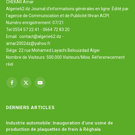
CHEKAR Amar
Algerie62.dz Journal d'informations générales en ligne. Édité par
l'agence de Communication et de Publicité Ithran ACPI.
Numéro enrigistrement: 07/21
Tel 0554 57 22 41 - 0664 72 83 20
Email : contact@algerie62.dz -
amar2002dz@yahoo.fr
Siège: 22 rue Mohamed Layachi Belouizdad Alger
Nombre de Visiteurs: 500.000 Visiteurs/Mois. Réferenecement
réel
Facebook
X
YouTube
(Twitter)
DERNIERS ARTICLES
Industrie automobile: Inauguration d’une usine de
production de plaquettes de frein à Réghaïa