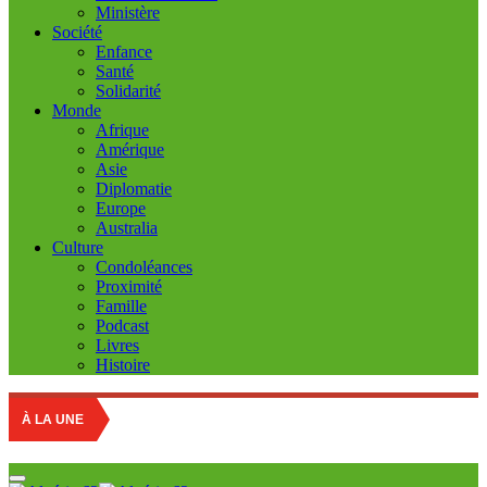
Ministère
Société
Enfance
Santé
Solidarité
Monde
Afrique
Amérique
Asie
Diplomatie
Europe
Australia
Culture
Condoléances
Proximité
Famille
Podcast
Livres
Histoire
Educatio
À LA UNE