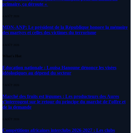
primaire, ça déroute «
4 AOÛT 2026
MDN-ANP: Le président de la République honore la mémoire
des martyrs et celles des victimes du terrorisme
4 AOÛT 2026
What's Hot
Education nationale : Louisa Hanoune dénonce les visées
idéologiques au dépend du secteur
7 AOÛT 2026
Marché des fruits est légumes : Les producteurs des Aures
s’interrogent sur le retour du principe du marché de l’offre et
de la demande
6 AOÛT 2026
Compétitions africaines interclubs 2026-2027 : Les clubs