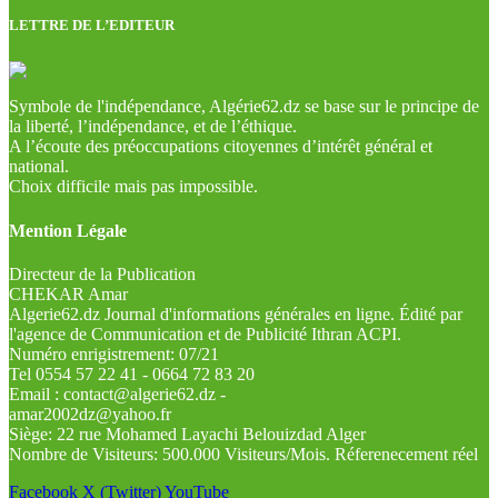
LETTRE DE L’EDITEUR
Symbole de l'indépendance, Algérie62.dz se base sur le principe de
la liberté, l’indépendance, et de l’éthique.
A l’écoute des préoccupations citoyennes d’intérêt général et
national.
Choix difficile mais pas impossible.
Mention Légale
Directeur de la Publication
CHEKAR Amar
Algerie62.dz Journal d'informations générales en ligne. Édité par
l'agence de Communication et de Publicité Ithran ACPI.
Numéro enrigistrement: 07/21
Tel 0554 57 22 41 - 0664 72 83 20
Email : contact@algerie62.dz -
amar2002dz@yahoo.fr
Siège: 22 rue Mohamed Layachi Belouizdad Alger
Nombre de Visiteurs: 500.000 Visiteurs/Mois. Réferenecement réel
Facebook
X (Twitter)
YouTube