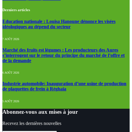
Derniers articles
Education nationale : Louisa Hanoune dénonce les visées
idéologiques au dépend du secteur
7 AOÛT 2026
Marché des fruits est légumes : Les producteurs des Aures
s’interrogent sur le retour du principe du marché de l’offre et
de la demande
6 AOÛT 2026
Industrie automobile: Inauguration d’une usine de production
de plaquettes de frein à Réghaïa
5 AOÛT 2026
Abonnez-vous aux mises à jour
Recevez les dernières nouvelles