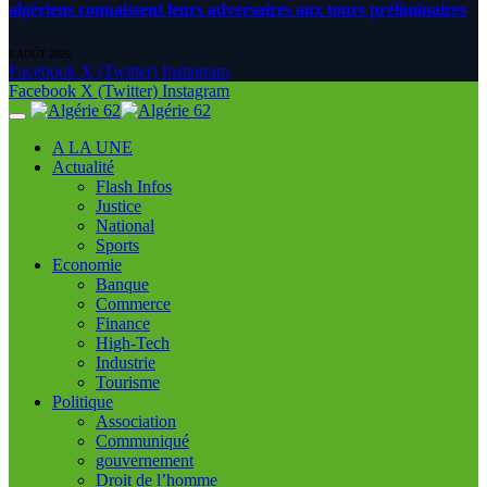
algériens connaissent leurs adversaires aux tours préliminaires
6 AOÛT 2026
Facebook
X (Twitter)
Instagram
Facebook
X (Twitter)
Instagram
A LA UNE
Actualité
Flash Infos
Justice
National
Sports
Economie
Banque
Commerce
Finance
High-Tech
Industrie
Tourisme
Politique
Association
Communiqué
gouvernement
Droit de l’homme