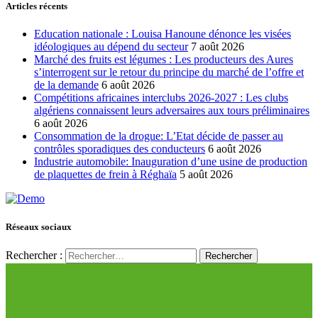
Articles récents
Education nationale : Louisa Hanoune dénonce les visées
idéologiques au dépend du secteur
7 août 2026
Marché des fruits est légumes : Les producteurs des Aures
s’interrogent sur le retour du principe du marché de l’offre et
de la demande
6 août 2026
Compétitions africaines interclubs 2026-2027 : Les clubs
algériens connaissent leurs adversaires aux tours préliminaires
6 août 2026
Consommation de la drogue: L’Etat décide de passer au
contrôles sporadiques des conducteurs
6 août 2026
Industrie automobile: Inauguration d’une usine de production
de plaquettes de frein à Réghaïa
5 août 2026
Réseaux sociaux
Rechercher :