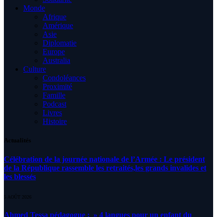
Monde
Afrique
Amérique
Asie
Diplomatie
Europe
Australia
Culture
Condoléances
Proximité
Famille
Podcast
Livres
Histoire
Actualités
Célébration de la journée nationale de l’Armée : Le président
de la République rassemble les retraités,les grands invalides et
les blessés
5 AOÛT 2026
Ahmed Tessa pédagogue : » 4 langues pour un enfant du