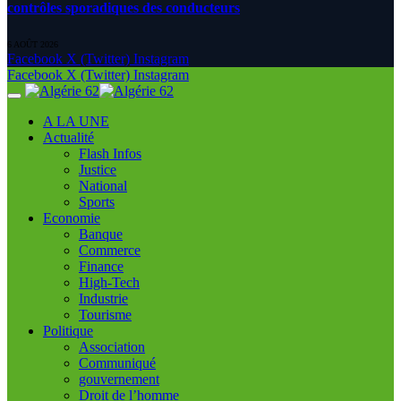
contrôles sporadiques des conducteurs
6 AOÛT 2026
Facebook
X (Twitter)
Instagram
Facebook
X (Twitter)
Instagram
A LA UNE
Actualité
Flash Infos
Justice
National
Sports
Economie
Banque
Commerce
Finance
High-Tech
Industrie
Tourisme
Politique
Association
Communiqué
gouvernement
Droit de l’homme