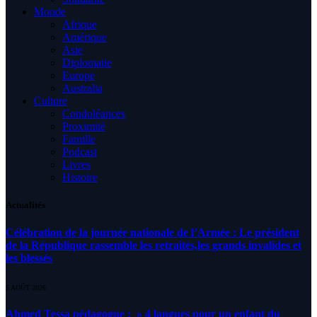
Monde
Afrique
Amérique
Asie
Diplomatie
Europe
Australia
Culture
Condoléances
Proximité
Famille
Podcast
Livres
Histoire
Actualités
Célébration de la journée nationale de l’Armée : Le président
de la République rassemble les retraités,les grands invalides et
les blessés
5 AOÛT 2026
Ahmed Tessa pédagogue : » 4 langues pour un enfant du