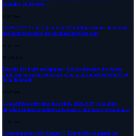
primaire, ça déroute «
4 AOÛT 2026
MDN-ANP: Le président de la République honore la mémoire
des martyrs et celles des victimes du terrorisme
4 AOÛT 2026
What's Hot
Marché des fruits est légumes : Les producteurs des Aures
s’interrogent sur le retour du principe du marché de l’offre et
de la demande
6 AOÛT 2026
Compétitions africaines interclubs 2026-2027 : Les clubs
algériens connaissent leurs adversaires aux tours préliminaires
6 AOÛT 2026
Consommation de la drogue: L’Etat décide de passer au