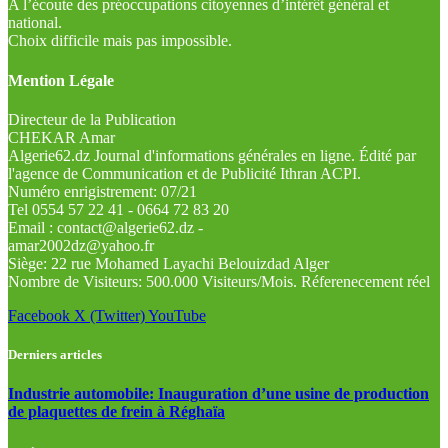
A l’écoute des préoccupations citoyennes d’intérêt général et
national.
Choix difficile mais pas impossible.
Mention Légale
Directeur de la Publication
CHEKAR Amar
Algerie62.dz Journal d'informations générales en ligne. Édité par
l'agence de Communication et de Publicité Ithran ACPI.
Numéro enrigistrement: 07/21
Tel 0554 57 22 41 - 0664 72 83 20
Email : contact@algerie62.dz -
amar2002dz@yahoo.fr
Siège: 22 rue Mohamed Layachi Belouizdad Alger
Nombre de Visiteurs: 500.000 Visiteurs/Mois. Réferenecement réel
Facebook
X (Twitter)
YouTube
Derniers articles
Industrie automobile: Inauguration d’une usine de production
de plaquettes de frein à Réghaïa