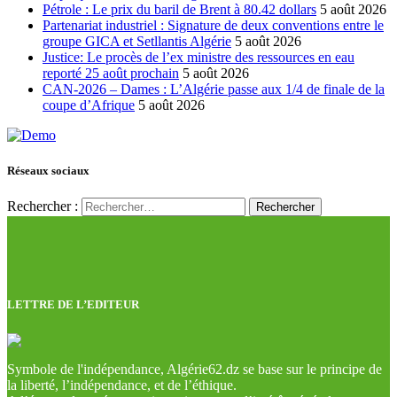
Pétrole : Le prix du baril de Brent à 80.42 dollars
5 août 2026
Partenariat industriel : Signature de deux conventions entre le
groupe GICA et Setllantis Algérie
5 août 2026
Justice: Le procès de l’ex ministre des ressources en eau
reporté 25 août prochain
5 août 2026
CAN-2026 – Dames : L’Algérie passe aux 1/4 de finale de la
coupe d’Afrique
5 août 2026
Réseaux sociaux
Rechercher :
LETTRE DE L’EDITEUR
Symbole de l'indépendance, Algérie62.dz se base sur le principe de
la liberté, l’indépendance, et de l’éthique.