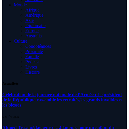
Monde
Afrique
Amérique
Asie
Diplomatie
Europe
Australia
Culture
Condoléances
Proximité
Famille
Podcast
Livres
Histoire
Actualités
Célébration de la journée nationale de l’Armée : Le président
de la République rassemble les retraités,les grands invalides et
les blessés
5 AOÛT 2026
Ahmed Tessa pédagogue : » 4 langues pour un enfant du