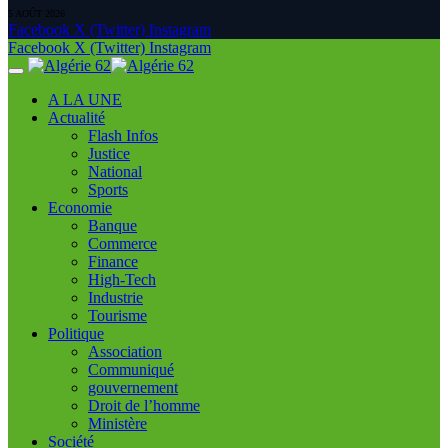
5 AOÛT 2026
Facebook
X (Twitter)
Instagram
Facebook
X (Twitter)
Instagram
A LA UNE
Actualité
Flash Infos
Justice
National
Sports
Economie
Banque
Commerce
Finance
High-Tech
Industrie
Tourisme
Politique
Association
Communiqué
gouvernement
Droit de l’homme
Ministère
Société