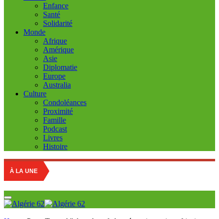
Enfance
Santé
Solidarité
Monde
Afrique
Amérique
Asie
Diplomatie
Europe
Australia
Culture
Condoléances
Proximité
Famille
Podcast
Livres
Histoire
À LA UNE