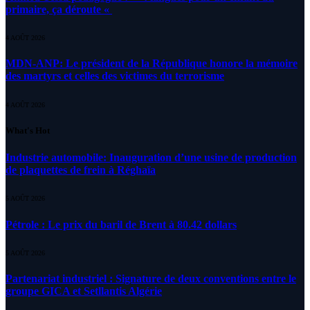
primaire, ça déroute «
4 AOÛT 2026
MDN-ANP: Le président de la République honore la mémoire
des martyrs et celles des victimes du terrorisme
4 AOÛT 2026
What's Hot
Industrie automobile: Inauguration d’une usine de production
de plaquettes de frein à Réghaïa
5 AOÛT 2026
Pétrole : Le prix du baril de Brent à 80.42 dollars
5 AOÛT 2026
Partenariat industriel : Signature de deux conventions entre le
groupe GICA et Setllantis Algérie