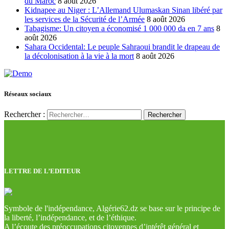
du Maroc
8 août 2026
Kidnapee au Niger : L’Allemand Ulumaskan Sinan libéré par
les services de la Sécurité de l’Armée
8 août 2026
Tabagisme: Un citoyen a économisé 1 000 000 da en 7 ans
8
août 2026
Sahara Occidental: Le peuple Sahraoui brandit le drapeau de
la décolonisation à la vie à la mort
8 août 2026
Réseaux sociaux
Rechercher :
LETTRE DE L’EDITEUR
Symbole de l'indépendance, Algérie62.dz se base sur le principe de
la liberté, l’indépendance, et de l’éthique.
A l’écoute des préoccupations citoyennes d’intérêt général et