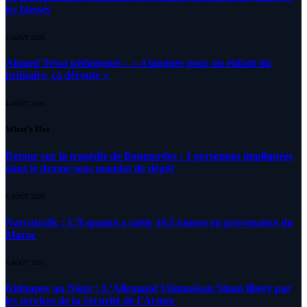
les blessés
5 AOÛT 2026
Ahmed Tessa pédagogue : » 4 langues pour un enfant du
primaire, ça déroute «
4 AOÛT 2026
What's Hot
Retour sur la tragédie de Boumerdes : 3 personnes impliquées
dans le drame sous mandat de dépôt
8 AOÛT 2026
Narcotrafic : L’Espagne a saisie 10,5 tonnes en provenance du
Maroc
8 AOÛT 2026
Kidnapee au Niger : L’Allemand Ulumaskan Sinan libéré par
les services de la Sécurité de l’Armée