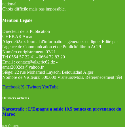
national.
Choix difficile mais pas impossible.
Mention Légale
Directeur de la Publication
CHEKAR Amar
Algerie62.dz Journal d'informations générales en ligne. Édité par
l'agence de Communication et de Publicité Ithran ACPI.
Numéro enrigistrement: 07/21
Tel 0554 57 22 41 - 0664 72 83 20
Email : contact@algerie62.dz -
amar2002dz@yahoo.fr
Siège: 22 rue Mohamed Layachi Belouizdad Alger
Nombre de Visiteurs: 500.000 Visiteurs/Mois. Réferenecement réel
Facebook
X (Twitter)
YouTube
Derniers articles
Narcotrafic : L’Espagne a saisie 10,5 tonnes en provenance du
Maroc
8 AOÛT 2026