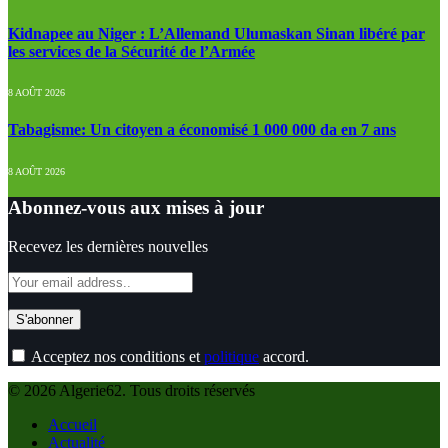
Kidnapee au Niger : L’Allemand Ulumaskan Sinan libéré par
les services de la Sécurité de l’Armée
8 AOÛT 2026
Tabagisme: Un citoyen a économisé 1 000 000 da en 7 ans
8 AOÛT 2026
Abonnez-vous aux mises à jour
Recevez les dernières nouvelles
Acceptez nos conditions et
politique
accord.
© 2026 Algerie62. Tous droits réservés
Accueil
Actualité