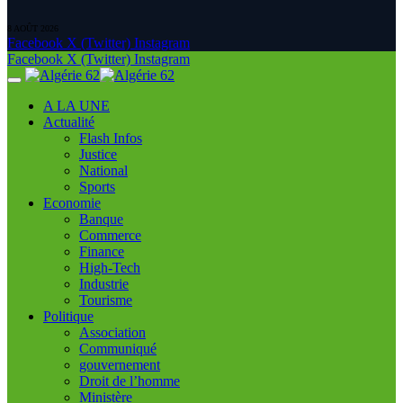
8 AOÛT 2026
Facebook
X (Twitter)
Instagram
Facebook
X (Twitter)
Instagram
A LA UNE
Actualité
Flash Infos
Justice
National
Sports
Economie
Banque
Commerce
Finance
High-Tech
Industrie
Tourisme
Politique
Association
Communiqué
gouvernement
Droit de l’homme
Ministère