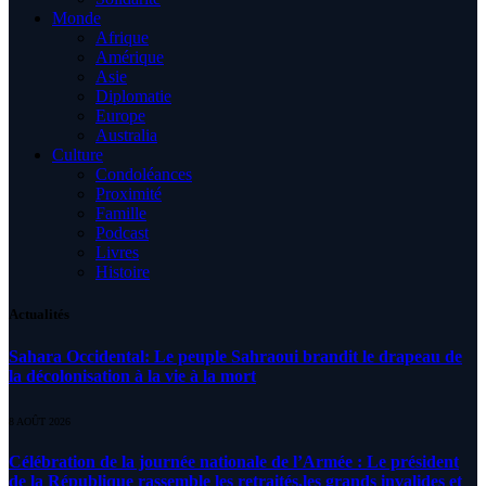
Monde
Afrique
Amérique
Asie
Diplomatie
Europe
Australia
Culture
Condoléances
Proximité
Famille
Podcast
Livres
Histoire
Actualités
Sahara Occidental: Le peuple Sahraoui brandit le drapeau de
la décolonisation à la vie à la mort
8 AOÛT 2026
Célébration de la journée nationale de l’Armée : Le président
de la République rassemble les retraités,les grands invalides et