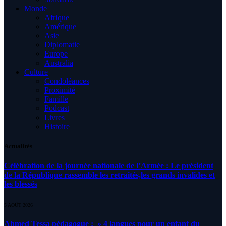
Monde
Afrique
Amérique
Asie
Diplomatie
Europe
Australia
Culture
Condoléances
Proximité
Famille
Podcast
Livres
Histoire
Actualités
Célébration de la journée nationale de l’Armée : Le président
de la République rassemble les retraités,les grands invalides et
les blessés
5 AOÛT 2026
Ahmed Tessa pédagogue : » 4 langues pour un enfant du