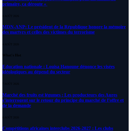
primaire, ça déroute «
4 AOÛT 2026
MDN-ANP: Le président de la République honore la mémoire
des martyrs et celles des victimes du terrorisme
4 AOÛT 2026
What's Hot
Education nationale : Louisa Hanoune dénonce les visées
idéologiques au dépend du secteur
7 AOÛT 2026
Marché des fruits est légumes : Les producteurs des Aures
s’interrogent sur le retour du principe du marché de l’offre et
de la demande
6 AOÛT 2026
Compétitions africaines interclubs 2026-2027 : Les clubs