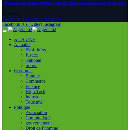
algériens connaissent leurs adversaires aux tours préliminaires
6 AOÛT 2026
Facebook
X (Twitter)
Instagram
Facebook
X (Twitter)
Instagram
A LA UNE
Actualité
Flash Infos
Justice
National
Sports
Economie
Banque
Commerce
Finance
High-Tech
Industrie
Tourisme
Politique
Association
Communiqué
gouvernement
Droit de l’homme