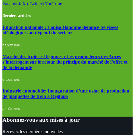
Facebook
X (Twitter)
YouTube
Derniers articles
Education nationale : Louisa Hanoune dénonce les visées
idéologiques au dépend du secteur
7 AOÛT 2026
Marché des fruits est légumes : Les producteurs des Aures
s’interrogent sur le retour du principe du marché de l’offre et
de la demande
6 AOÛT 2026
Industrie automobile: Inauguration d’une usine de production
de plaquettes de frein à Réghaïa
5 AOÛT 2026
Abonnez-vous aux mises à jour
Recevez les dernières nouvelles