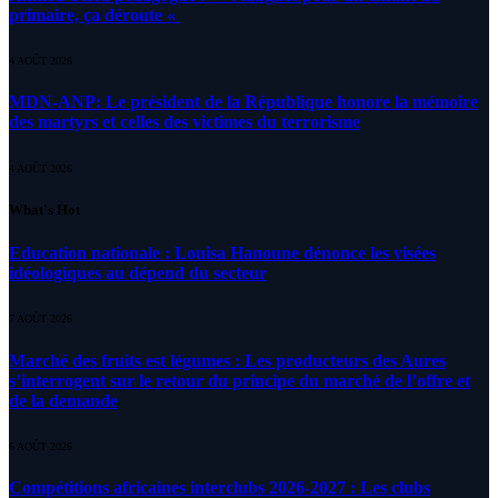
primaire, ça déroute «
4 AOÛT 2026
MDN-ANP: Le président de la République honore la mémoire
des martyrs et celles des victimes du terrorisme
4 AOÛT 2026
What's Hot
Education nationale : Louisa Hanoune dénonce les visées
idéologiques au dépend du secteur
7 AOÛT 2026
Marché des fruits est légumes : Les producteurs des Aures
s’interrogent sur le retour du principe du marché de l’offre et
de la demande
6 AOÛT 2026
Compétitions africaines interclubs 2026-2027 : Les clubs