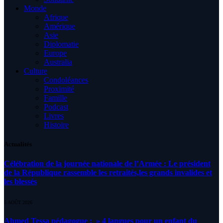
Monde
Afrique
Amérique
Asie
Diplomatie
Europe
Australia
Culture
Condoléances
Proximité
Famille
Podcast
Livres
Histoire
Actualités
Célébration de la journée nationale de l’Armée : Le président
de la République rassemble les retraités,les grands invalides et
les blessés
5 AOÛT 2026
Ahmed Tessa pédagogue : » 4 langues pour un enfant du