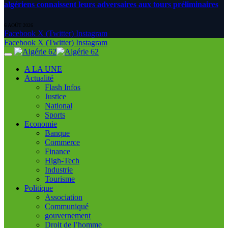
algériens connaissent leurs adversaires aux tours préliminaires
6 AOÛT 2026
Facebook
X (Twitter)
Instagram
Facebook
X (Twitter)
Instagram
A LA UNE
Actualité
Flash Infos
Justice
National
Sports
Economie
Banque
Commerce
Finance
High-Tech
Industrie
Tourisme
Politique
Association
Communiqué
gouvernement
Droit de l’homme