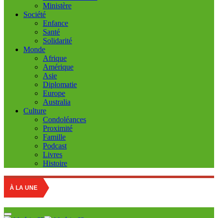
Ministère
Société
Enfance
Santé
Solidarité
Monde
Afrique
Amérique
Asie
Diplomatie
Europe
Australia
Culture
Condoléances
Proximité
Famille
Podcast
Livres
Histoire
Educat
À LA UNE