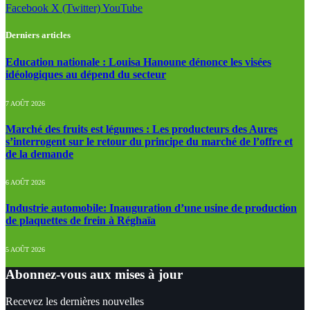
Facebook
X (Twitter)
YouTube
Derniers articles
Education nationale : Louisa Hanoune dénonce les visées
idéologiques au dépend du secteur
7 AOÛT 2026
Marché des fruits est légumes : Les producteurs des Aures
s’interrogent sur le retour du principe du marché de l’offre et
de la demande
6 AOÛT 2026
Industrie automobile: Inauguration d’une usine de production
de plaquettes de frein à Réghaïa
5 AOÛT 2026
Abonnez-vous aux mises à jour
Recevez les dernières nouvelles