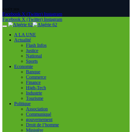
8 AOÛT 2026
Facebook
X (Twitter)
Instagram
Facebook
X (Twitter)
Instagram
A LA UNE
Actualité
Flash Infos
Justice
National
Sports
Economie
Banque
Commerce
Finance
High-Tech
Industrie
Tourisme
Politique
Association
Communiqué
gouvernement
Droit de l’homme
Ministère