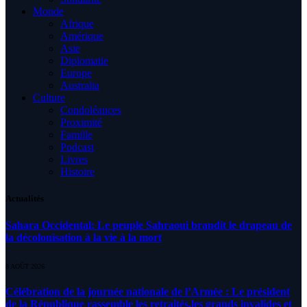
Monde
Afrique
Amérique
Asie
Diplomatie
Europe
Australia
Culture
Condoléances
Proximité
Famille
Podcast
Livres
Histoire
Actualités
Sahara Occidental: Le peuple Sahraoui brandit le drapeau de
la décolonisation à la vie à la mort
8 AOÛT 2026
Célébration de la journée nationale de l’Armée : Le président
de la République rassemble les retraités,les grands invalides et