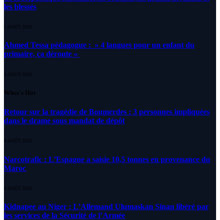
les blessés
5 AOÛT 2026
Ahmed Tessa pédagogue : » 4 langues pour un enfant du
primaire, ça déroute «
4 AOÛT 2026
What's Hot
Retour sur la tragédie de Boumerdes : 3 personnes impliquées
dans le drame sous mandat de dépôt
8 AOÛT 2026
Narcotrafic : L’Espagne a saisie 10,5 tonnes en provenance du
Maroc
8 AOÛT 2026
Kidnapee au Niger : L’Allemand Ulumaskan Sinan libéré par
les services de la Sécurité de l’Armée