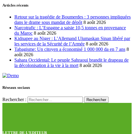
Articles récents
Retour sur la tragédie de Boumerdes : 3 personnes impliquées
dans le drame sous mandat de dépôt
8 août 2026
Narcotrafic : L’Espagne a saisie 10,5 tonnes en provenance
du Maroc
8 août 2026
Kidnapee au Niger : L’Allemand Ulumaskan Sinan libéré par
les services de la Sécurité de l’Armée
8 août 2026
Tabagisme: Un citoyen a économisé 1 000 000 da en 7 ans
8
août 2026
Sahara Occidental: Le peuple Sahraoui brandit le drapeau de
la décolonisation à la vie à la mort
8 août 2026
Réseaux sociaux
Rechercher :
LETTRE DE L’EDITEUR