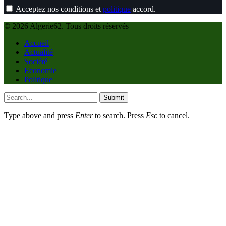
Acceptez nos conditions et
politique
accord.
© 2026 Algerie62. Tous droits réservés
Accueil
Actualité
Société
Economie
Politique
Submit
Type above and press
Enter
to search. Press
Esc
to cancel.