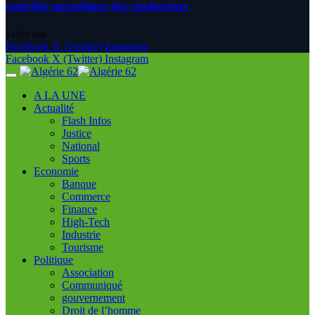
contrôles sporadiques des conducteurs
6 AOÛT 2026
Facebook
X (Twitter)
Instagram
Facebook
X (Twitter)
Instagram
A LA UNE
Actualité
Flash Infos
Justice
National
Sports
Economie
Banque
Commerce
Finance
High-Tech
Industrie
Tourisme
Politique
Association
Communiqué
gouvernement
Droit de l’homme