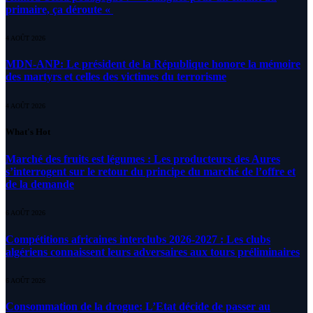
primaire, ça déroute «
4 AOÛT 2026
MDN-ANP: Le président de la République honore la mémoire
des martyrs et celles des victimes du terrorisme
4 AOÛT 2026
What's Hot
Marché des fruits est légumes : Les producteurs des Aures
s’interrogent sur le retour du principe du marché de l’offre et
de la demande
6 AOÛT 2026
Compétitions africaines interclubs 2026-2027 : Les clubs
algériens connaissent leurs adversaires aux tours préliminaires
6 AOÛT 2026
Consommation de la drogue: L’Etat décide de passer au