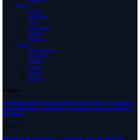
Monde
Afrique
Amérique
Asie
Diplomatie
Europe
Australia
Culture
Condoléances
Proximité
Famille
Podcast
Livres
Histoire
Actualités
Célébration de la journée nationale de l’Armée : Le président
de la République rassemble les retraités,les grands invalides et
les blessés
5 AOÛT 2026
Ahmed Tessa pédagogue : » 4 langues pour un enfant du