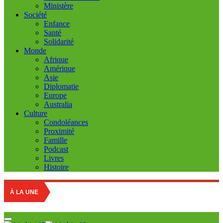
Ministère
Société
Enfance
Santé
Solidarité
Monde
Afrique
Amérique
Asie
Diplomatie
Europe
Australia
Culture
Condoléances
Proximité
Famille
Podcast
Livres
Histoire
M
À LA UNE