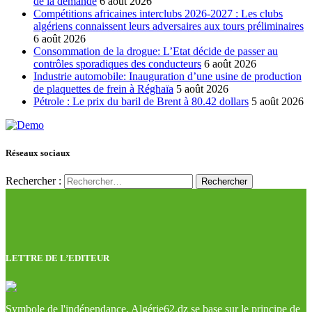
de la demande
6 août 2026
Compétitions africaines interclubs 2026-2027 : Les clubs
algériens connaissent leurs adversaires aux tours préliminaires
6 août 2026
Consommation de la drogue: L’Etat décide de passer au
contrôles sporadiques des conducteurs
6 août 2026
Industrie automobile: Inauguration d’une usine de production
de plaquettes de frein à Réghaïa
5 août 2026
Pétrole : Le prix du baril de Brent à 80.42 dollars
5 août 2026
Réseaux sociaux
Rechercher :
LETTRE DE L’EDITEUR
Symbole de l'indépendance, Algérie62.dz se base sur le principe de