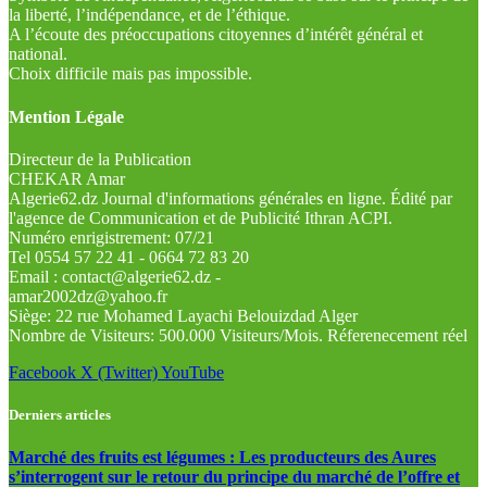
la liberté, l’indépendance, et de l’éthique.
A l’écoute des préoccupations citoyennes d’intérêt général et
national.
Choix difficile mais pas impossible.
Mention Légale
Directeur de la Publication
CHEKAR Amar
Algerie62.dz Journal d'informations générales en ligne. Édité par
l'agence de Communication et de Publicité Ithran ACPI.
Numéro enrigistrement: 07/21
Tel 0554 57 22 41 - 0664 72 83 20
Email : contact@algerie62.dz -
amar2002dz@yahoo.fr
Siège: 22 rue Mohamed Layachi Belouizdad Alger
Nombre de Visiteurs: 500.000 Visiteurs/Mois. Réferenecement réel
Facebook
X (Twitter)
YouTube
Derniers articles
Marché des fruits est légumes : Les producteurs des Aures
s’interrogent sur le retour du principe du marché de l’offre et