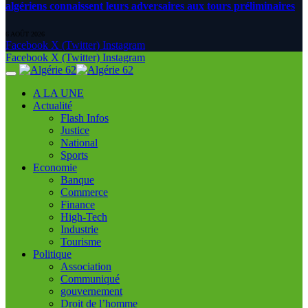
algériens connaissent leurs adversaires aux tours préliminaires
6 AOÛT 2026
Facebook
X (Twitter)
Instagram
Facebook
X (Twitter)
Instagram
A LA UNE
Actualité
Flash Infos
Justice
National
Sports
Economie
Banque
Commerce
Finance
High-Tech
Industrie
Tourisme
Politique
Association
Communiqué
gouvernement
Droit de l’homme