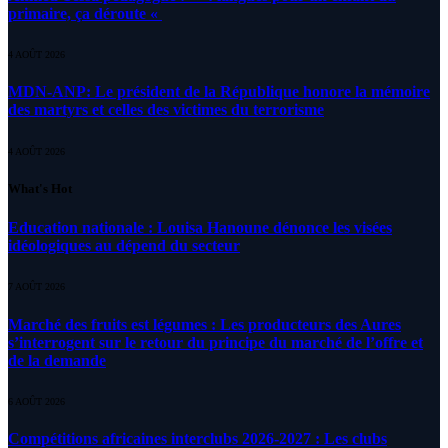
primaire, ça déroute «
4 AOÛT 2026
MDN-ANP: Le président de la République honore la mémoire
des martyrs et celles des victimes du terrorisme
4 AOÛT 2026
What's Hot
Education nationale : Louisa Hanoune dénonce les visées
idéologiques au dépend du secteur
7 AOÛT 2026
Marché des fruits est légumes : Les producteurs des Aures
s’interrogent sur le retour du principe du marché de l’offre et
de la demande
6 AOÛT 2026
Compétitions africaines interclubs 2026-2027 : Les clubs