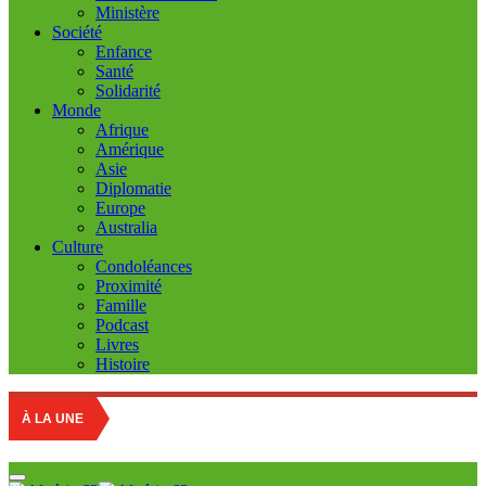
Ministère
Société
Enfance
Santé
Solidarité
Monde
Afrique
Amérique
Asie
Diplomatie
Europe
Australia
Culture
Condoléances
Proximité
Famille
Podcast
Livres
Histoire
Educati
À LA UNE