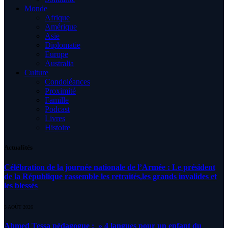
Monde
Afrique
Amérique
Asie
Diplomatie
Europe
Australia
Culture
Condoléances
Proximité
Famille
Podcast
Livres
Histoire
Actualités
Célébration de la journée nationale de l’Armée : Le président
de la République rassemble les retraités,les grands invalides et
les blessés
5 AOÛT 2026
Ahmed Tessa pédagogue : » 4 langues pour un enfant du