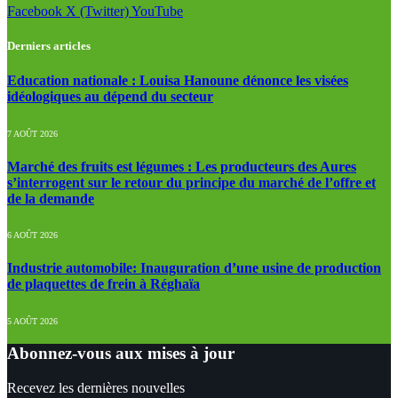
Facebook
X (Twitter)
YouTube
Derniers articles
Education nationale : Louisa Hanoune dénonce les visées
idéologiques au dépend du secteur
7 AOÛT 2026
Marché des fruits est légumes : Les producteurs des Aures
s’interrogent sur le retour du principe du marché de l’offre et
de la demande
6 AOÛT 2026
Industrie automobile: Inauguration d’une usine de production
de plaquettes de frein à Réghaïa
5 AOÛT 2026
Abonnez-vous aux mises à jour
Recevez les dernières nouvelles