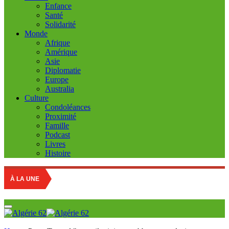
Enfance
Santé
Solidarité
Monde
Afrique
Amérique
Asie
Diplomatie
Europe
Australia
Culture
Condoléances
Proximité
Famille
Podcast
Livres
Histoire
À LA UNE