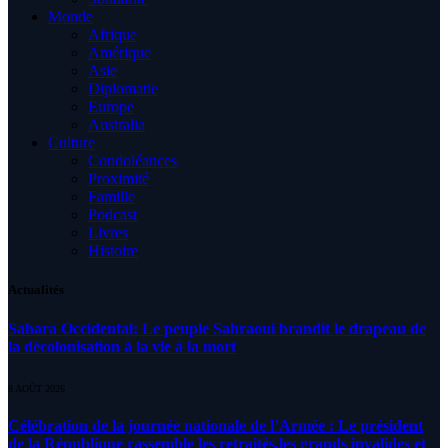
Monde
Afrique
Amérique
Asie
Diplomatie
Europe
Australia
Culture
Condoléances
Proximité
Famille
Podcast
Livres
Histoire
Actualités
Sahara Occidental: Le peuple Sahraoui brandit le drapeau de
la décolonisation à la vie à la mort
8 AOÛT 2026
Célébration de la journée nationale de l’Armée : Le président
de la République rassemble les retraités,les grands invalides et