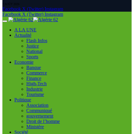
7 AOÛT 2026
Facebook
X (Twitter)
Instagram
Facebook
X (Twitter)
Instagram
A LA UNE
Actualité
Flash Infos
Justice
National
Sports
Economie
Banque
Commerce
Finance
High-Tech
Industrie
Tourisme
Politique
Association
Communiqué
gouvernement
Droit de l’homme
Ministère
Société