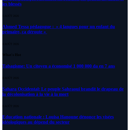
les blessés
5 AOÛT 2026
Ahmed Tessa pédagogue : » 4 langues pour un enfant du
primaire, ça déroute «
4 AOÛT 2026
What's Hot
Tabagisme: Un citoyen a économisé 1 000 000 da en 7 ans
8 AOÛT 2026
Sahara Occidental: Le peuple Sahraoui brandit le drapeau de
la décolonisation à la vie à la mort
8 AOÛT 2026
Education nationale : Louisa Hanoune dénonce les visées
idéologiques au dépend du secteur