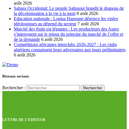
août 2026
Sahara Occidental: Le peuple Sahraoui brandit le drapeau de
la décolonisation à la vie à la mort
8 août 2026
Education nationale : Louisa Hanoune dénonce les visées
idéologiques au dépend du secteur
7 août 2026
Marché des fruits est légumes : Les producteurs des Aures
s’interrogent sur le retour du principe du marché de l’offre et
de la demande
6 août 2026
Compétitions africaines interclubs 2026-2027 : Les clubs
algériens connaissent leurs adversaires aux tours préliminaires
6 août 2026
Réseaux sociaux
Rechercher :
LETTRE DE L’EDITEUR