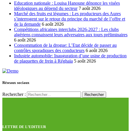
Education nationale : Louisa Hanoune dénonce les visées
idéologiques au dépend du secteur
7 août 2026
Marché des fruits est légumes : Les producteurs des Aures
s’interrogent sur le retour du principe du marché de l’offre et
de la demande
6 août 2026
Compétitions africaines interclubs 2026-2027 : Les clubs
algériens connaissent leurs adversaires aux tours préliminaires
6 août 2026
Consommation de la drogue: L’Etat décide de passer au
contrôles sporadiques des conducteurs
6 août 2026
Industrie automobile: Inauguration d’une usine de production
de plaquettes de frein à Réghaïa
5 août 2026
Réseaux sociaux
Rechercher :
LETTRE DE L’EDITEUR