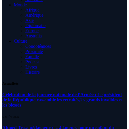
Monde
Afrique
Amérique
Asie
Diplomatie
Europe
Australia
Culture
Condoléances
Proximité
Famille
Podcast
Livres
Histoire
Actualités
Célébration de la journée nationale de l’Armée : Le président
de la République rassemble les retraités,les grands invalides et
les blessés
5 AOÛT 2026
Ahmed Tessa pédagogue : » 4 langues pour un enfant du