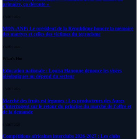
primaire, ça déroute «
4 AOÛT 2026
MDN-ANP: Le président de la République honore la mémoire
des martyrs et celles des victimes du terrorisme
4 AOÛT 2026
What's Hot
Education nationale : Louisa Hanoune dénonce les visées
idéologiques au dépend du secteur
7 AOÛT 2026
Marché des fruits est légumes : Les producteurs des Aures
s’interrogent sur le retour du principe du marché de l’offre et
de la demande
6 AOÛT 2026
Compétitions africaines interclubs 2026-2027 : Les clubs