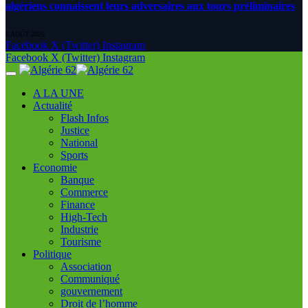
algériens connaissent leurs adversaires aux tours préliminaires
6 AOÛT 2026
Facebook
X (Twitter)
Instagram
Facebook
X (Twitter)
Instagram
A LA UNE
Actualité
Flash Infos
Justice
National
Sports
Economie
Banque
Commerce
Finance
High-Tech
Industrie
Tourisme
Politique
Association
Communiqué
gouvernement
Droit de l’homme