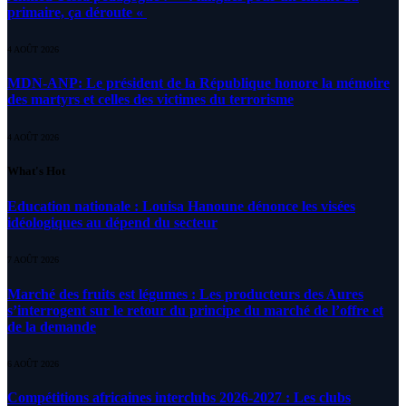
primaire, ça déroute «
4 AOÛT 2026
MDN-ANP: Le président de la République honore la mémoire
des martyrs et celles des victimes du terrorisme
4 AOÛT 2026
What's Hot
Education nationale : Louisa Hanoune dénonce les visées
idéologiques au dépend du secteur
7 AOÛT 2026
Marché des fruits est légumes : Les producteurs des Aures
s’interrogent sur le retour du principe du marché de l’offre et
de la demande
6 AOÛT 2026
Compétitions africaines interclubs 2026-2027 : Les clubs