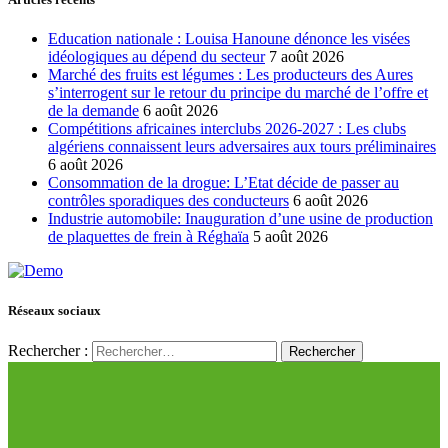
Education nationale : Louisa Hanoune dénonce les visées
idéologiques au dépend du secteur
7 août 2026
Marché des fruits est légumes : Les producteurs des Aures
s’interrogent sur le retour du principe du marché de l’offre et
de la demande
6 août 2026
Compétitions africaines interclubs 2026-2027 : Les clubs
algériens connaissent leurs adversaires aux tours préliminaires
6 août 2026
Consommation de la drogue: L’Etat décide de passer au
contrôles sporadiques des conducteurs
6 août 2026
Industrie automobile: Inauguration d’une usine de production
de plaquettes de frein à Réghaïa
5 août 2026
Réseaux sociaux
Rechercher :