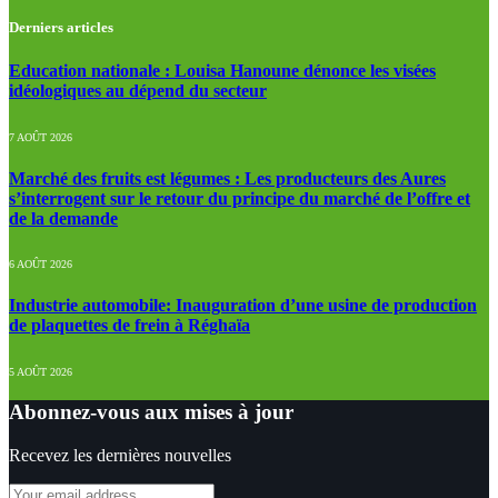
Derniers articles
Education nationale : Louisa Hanoune dénonce les visées
idéologiques au dépend du secteur
7 AOÛT 2026
Marché des fruits est légumes : Les producteurs des Aures
s’interrogent sur le retour du principe du marché de l’offre et
de la demande
6 AOÛT 2026
Industrie automobile: Inauguration d’une usine de production
de plaquettes de frein à Réghaïa
5 AOÛT 2026
Abonnez-vous aux mises à jour
Recevez les dernières nouvelles