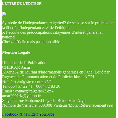
LETTRE DE L’EDITEUR
Symbole de l'indépendance, Algérie62.dz se base sur le principe de
la liberté, l’indépendance, et de l’éthique.
A l’écoute des préoccupations citoyennes d’intérêt général et
national.
Choix difficile mais pas impossible.
Mention Légale
Directeur de la Publication
CHEKAR Amar
Algerie62.dz Journal d'informations générales en ligne. Édité par
l'agence de Communication et de Publicité Ithran ACPI.
Numéro enrigistrement: 07/21
Tel 0554 57 22 41 - 0664 72 83 20
Email : contact@algerie62.dz -
amar2002dz@yahoo.fr
Siège: 22 rue Mohamed Layachi Belouizdad Alger
Nombre de Visiteurs: 500.000 Visiteurs/Mois. Réferenecement réel
Facebook
X (Twitter)
YouTube