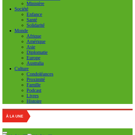
Ministère
Société
Enfance
Santé
Solidarité
Monde
Afrique
Amérique
Asie
Diplomatie
Europe
Australia
Culture
Condoléances
Proximité
Famille
Podcast
Livres
Histoire
Educat
À LA UNE