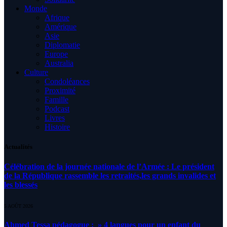
Monde
Afrique
Amérique
Asie
Diplomatie
Europe
Australia
Culture
Condoléances
Proximité
Famille
Podcast
Livres
Histoire
Actualités
Célébration de la journée nationale de l’Armée : Le président
de la République rassemble les retraités,les grands invalides et
les blessés
5 AOÛT 2026
Ahmed Tessa pédagogue : » 4 langues pour un enfant du