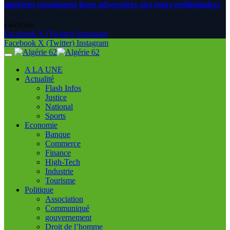
algériens connaissent leurs adversaires aux tours préliminaires
6 AOÛT 2026
Facebook
X (Twitter)
Instagram
Facebook
X (Twitter)
Instagram
A LA UNE
Actualité
Flash Infos
Justice
National
Sports
Economie
Banque
Commerce
Finance
High-Tech
Industrie
Tourisme
Politique
Association
Communiqué
gouvernement
Droit de l’homme