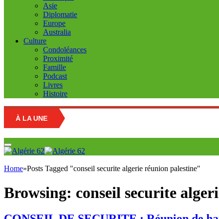
Asie
Diplomatie
Europe
Australia
Culture
Condoléances
Proximité
Famille
Podcast
Livres
Histoire
À LA UNE
Home
»
Posts Tagged "conseil securite algerie réunion palestine"
Browsing:
conseil securite alger
CONSEIL DE SECURITE : Réunion de haut n