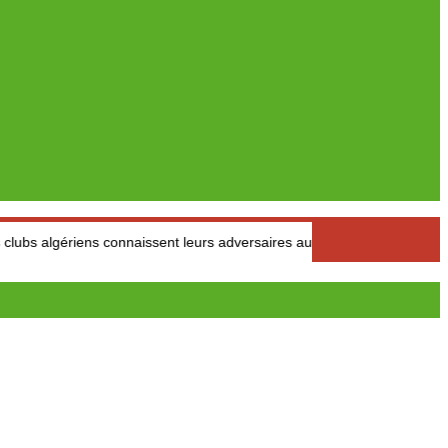
iens connaissent leurs adversaires aux tours préliminaires
Con