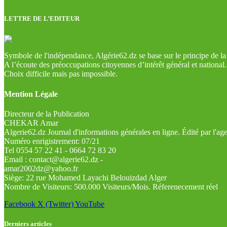
LETTRE DE L’EDITEUR
Symbole de l'indépendance, Algérie62.dz se base sur le principe de la l
A l’écoute des préoccupations citoyennes d’intérêt général et national.
Choix difficile mais pas impossible.
Mention Légale
Directeur de la Publication
CHEKAR Amar
Algerie62.dz Journal d'informations générales en ligne. Édité par l'a
Numéro enrigistrement: 07/21
Tel 0554 57 22 41 - 0664 72 83 20
Email : contact@algerie62.dz -
amar2002dz@yahoo.fr
Siège: 22 rue Mohamed Layachi Belouizdad Alger
Nombre de Visiteurs: 500.000 Visiteurs/Mois. Réferenecement réel
Facebook
X (Twitter)
YouTube
Derniers articles