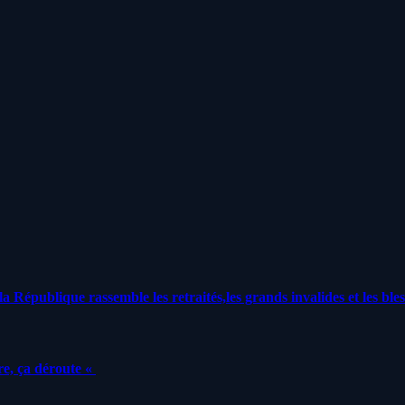
a République rassemble les retraités,les grands invalides et les bles
e, ça déroute «