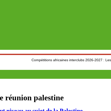
Compétitions africaines interclubs 2026-2027 : Les clubs algér
ie réunion palestine
iveau au sujet de la Palestine