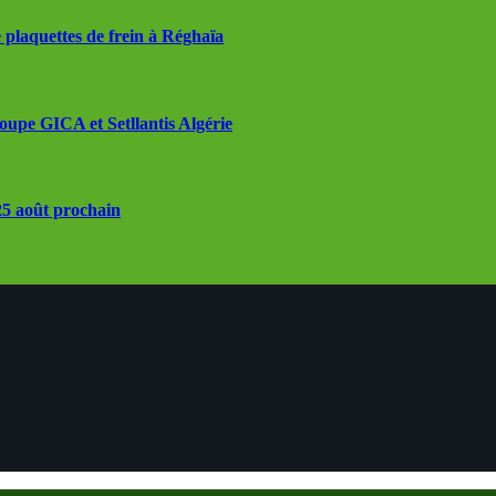
 plaquettes de frein à Réghaïa
roupe GICA et Setllantis Algérie
 25 août prochain