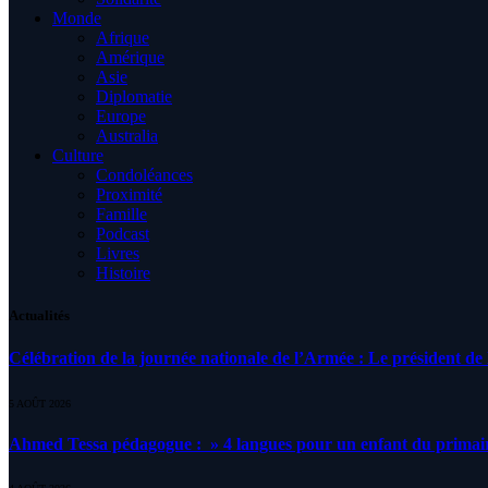
Monde
Afrique
Amérique
Asie
Diplomatie
Europe
Australia
Culture
Condoléances
Proximité
Famille
Podcast
Livres
Histoire
Actualités
Célébration de la journée nationale de l’Armée : Le président de l
5 AOÛT 2026
Ahmed Tessa pédagogue : » 4 langues pour un enfant du primair