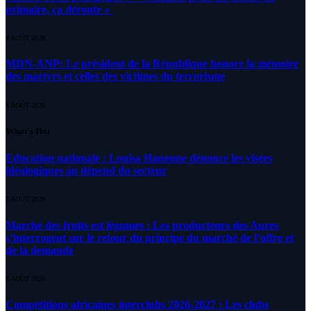
primaire, ça déroute «
4 AOÛT 2026
MDN-ANP: Le président de la République honore la mémoire
des martyrs et celles des victimes du terrorisme
4 AOÛT 2026
What's Hot
Education nationale : Louisa Hanoune dénonce les visées
idéologiques au dépend du secteur
7 AOÛT 2026
Marché des fruits est légumes : Les producteurs des Aures
s’interrogent sur le retour du principe du marché de l’offre et
de la demande
6 AOÛT 2026
Compétitions africaines interclubs 2026-2027 : Les clubs