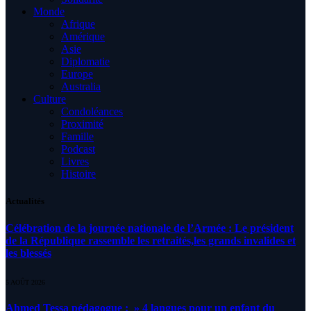
Monde
Afrique
Amérique
Asie
Diplomatie
Europe
Australia
Culture
Condoléances
Proximité
Famille
Podcast
Livres
Histoire
Actualités
Célébration de la journée nationale de l’Armée : Le président
de la République rassemble les retraités,les grands invalides et
les blessés
5 AOÛT 2026
Ahmed Tessa pédagogue : » 4 langues pour un enfant du