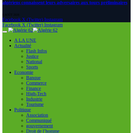
algériens connaissent leurs adversaires aux tours préliminaires
6 AOÛT 2026
Facebook
X (Twitter)
Instagram
Facebook
X (Twitter)
Instagram
A LA UNE
Actualité
Flash Infos
Justice
National
Sports
Economie
Banque
Commerce
Finance
High-Tech
Industrie
Tourisme
Politique
Association
Communiqué
gouvernement
Droit de l’homme