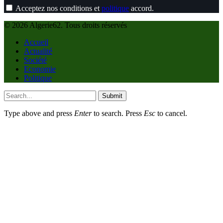
Acceptez nos conditions et
politique
accord.
© 2026 Algerie62. Tous droits réservés
Accueil
Actualité
Société
Economie
Politique
Submit
Type above and press
Enter
to search. Press
Esc
to cancel.