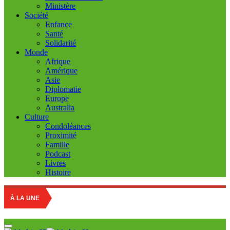
Ministère
Société
Enfance
Santé
Solidarité
Monde
Afrique
Amérique
Asie
Diplomatie
Europe
Australia
Culture
Condoléances
Proximité
Famille
Podcast
Livres
Histoire
Educatio
À LA UNE