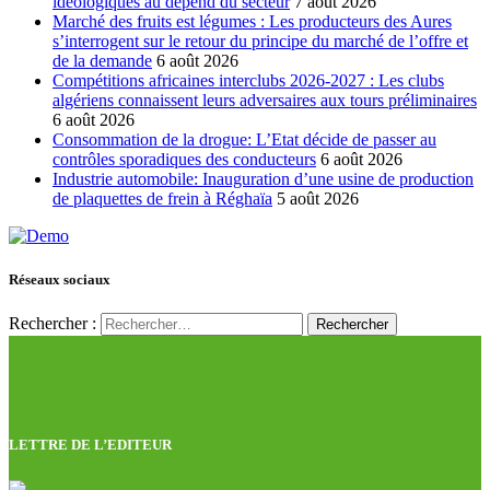
idéologiques au dépend du secteur
7 août 2026
Marché des fruits est légumes : Les producteurs des Aures
s’interrogent sur le retour du principe du marché de l’offre et
de la demande
6 août 2026
Compétitions africaines interclubs 2026-2027 : Les clubs
algériens connaissent leurs adversaires aux tours préliminaires
6 août 2026
Consommation de la drogue: L’Etat décide de passer au
contrôles sporadiques des conducteurs
6 août 2026
Industrie automobile: Inauguration d’une usine de production
de plaquettes de frein à Réghaïa
5 août 2026
Réseaux sociaux
Rechercher :
LETTRE DE L’EDITEUR