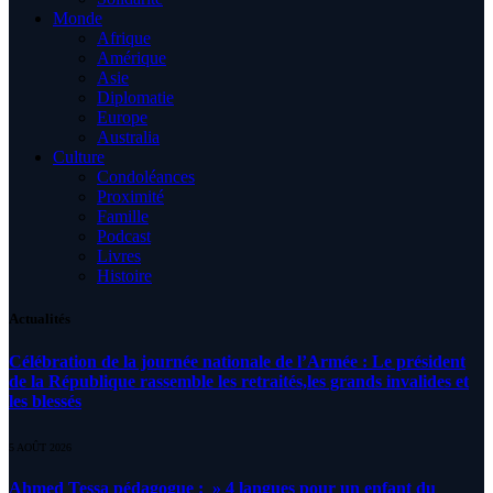
Monde
Afrique
Amérique
Asie
Diplomatie
Europe
Australia
Culture
Condoléances
Proximité
Famille
Podcast
Livres
Histoire
Actualités
Célébration de la journée nationale de l’Armée : Le président
de la République rassemble les retraités,les grands invalides et
les blessés
5 AOÛT 2026
Ahmed Tessa pédagogue : » 4 langues pour un enfant du