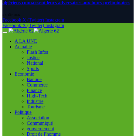
algériens connaissent leurs adversaires aux tours préliminaires
6 AOÛT 2026
Facebook
X (Twitter)
Instagram
Facebook
X (Twitter)
Instagram
A LA UNE
Actualité
Flash Infos
Justice
National
Sports
Economie
Banque
Commerce
Finance
High-Tech
Industrie
Tourisme
Politique
Association
Communiqué
gouvernement
Droit de l’homme