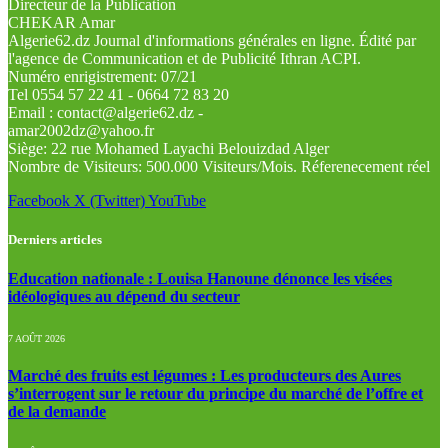
Directeur de la Publication
CHEKAR Amar
Algerie62.dz Journal d'informations générales en ligne. Édité par
l'agence de Communication et de Publicité Ithran ACPI.
Numéro enrigistrement: 07/21
Tel 0554 57 22 41 - 0664 72 83 20
Email : contact@algerie62.dz -
amar2002dz@yahoo.fr
Siège: 22 rue Mohamed Layachi Belouizdad Alger
Nombre de Visiteurs: 500.000 Visiteurs/Mois. Réferenecement réel
Facebook
X (Twitter)
YouTube
Derniers articles
Education nationale : Louisa Hanoune dénonce les visées
idéologiques au dépend du secteur
7 AOÛT 2026
Marché des fruits est légumes : Les producteurs des Aures
s’interrogent sur le retour du principe du marché de l’offre et
de la demande