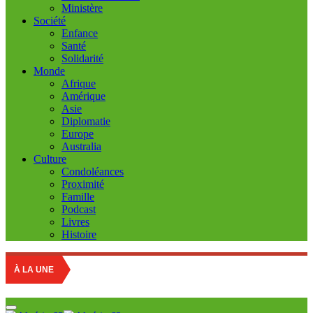
Ministère
Société
Enfance
Santé
Solidarité
Monde
Afrique
Amérique
Asie
Diplomatie
Europe
Australia
Culture
Condoléances
Proximité
Famille
Podcast
Livres
Histoire
Educati
À LA UNE