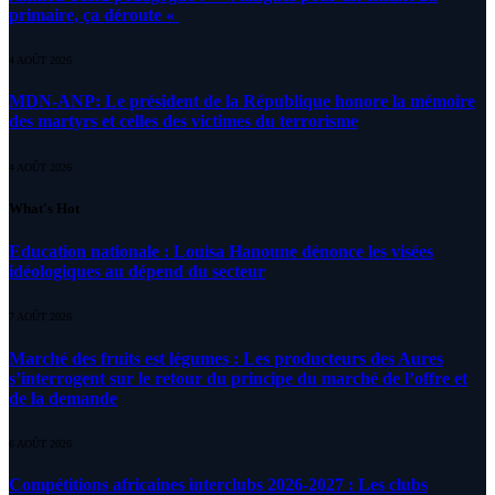
primaire, ça déroute «
4 AOÛT 2026
MDN-ANP: Le président de la République honore la mémoire
des martyrs et celles des victimes du terrorisme
4 AOÛT 2026
What's Hot
Education nationale : Louisa Hanoune dénonce les visées
idéologiques au dépend du secteur
7 AOÛT 2026
Marché des fruits est légumes : Les producteurs des Aures
s’interrogent sur le retour du principe du marché de l’offre et
de la demande
6 AOÛT 2026
Compétitions africaines interclubs 2026-2027 : Les clubs