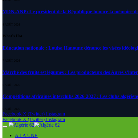
4 AOÛT 2026
MDN-ANP: Le président de la République honore la mémoire des m
4 AOÛT 2026
What's Hot
Education nationale : Louisa Hanoune dénonce les visées idéolog
7 AOÛT 2026
Marché des fruits est légumes : Les producteurs des Aures s’inte
6 AOÛT 2026
Compétitions africaines interclubs 2026-2027 : Les clubs algérien
6 AOÛT 2026
Facebook
X (Twitter)
Instagram
Facebook
X (Twitter)
Instagram
A LA UNE