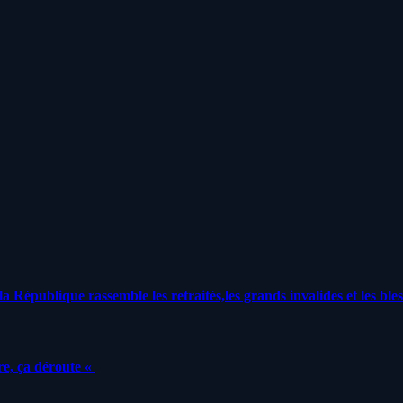
a République rassemble les retraités,les grands invalides et les bles
e, ça déroute «