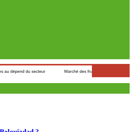
 du secteur
Marché des fruits est légumes : Les producteurs d
Belouizdad ?