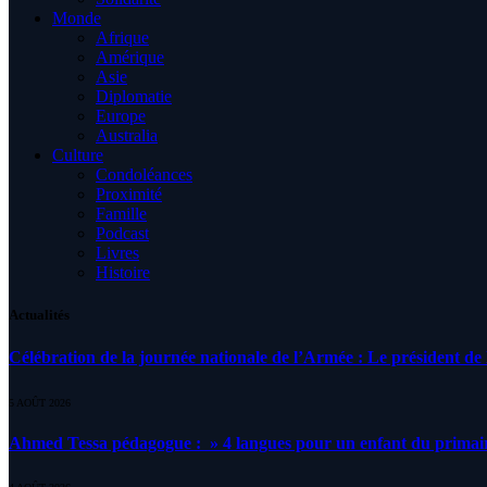
Monde
Afrique
Amérique
Asie
Diplomatie
Europe
Australia
Culture
Condoléances
Proximité
Famille
Podcast
Livres
Histoire
Actualités
Célébration de la journée nationale de l’Armée : Le président de l
5 AOÛT 2026
Ahmed Tessa pédagogue : » 4 langues pour un enfant du primair