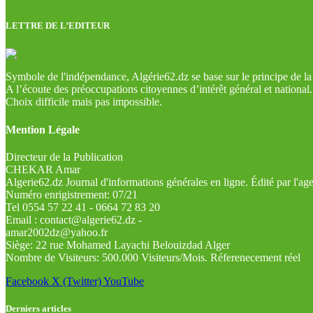
LETTRE DE L’EDITEUR
Symbole de l'indépendance, Algérie62.dz se base sur le principe de la l
A l’écoute des préoccupations citoyennes d’intérêt général et national.
Choix difficile mais pas impossible.
Mention Légale
Directeur de la Publication
CHEKAR Amar
Algerie62.dz Journal d'informations générales en ligne. Édité par l'a
Numéro enrigistrement: 07/21
Tel 0554 57 22 41 - 0664 72 83 20
Email : contact@algerie62.dz -
amar2002dz@yahoo.fr
Siège: 22 rue Mohamed Layachi Belouizdad Alger
Nombre de Visiteurs: 500.000 Visiteurs/Mois. Réferenecement réel
Facebook
X (Twitter)
YouTube
Derniers articles