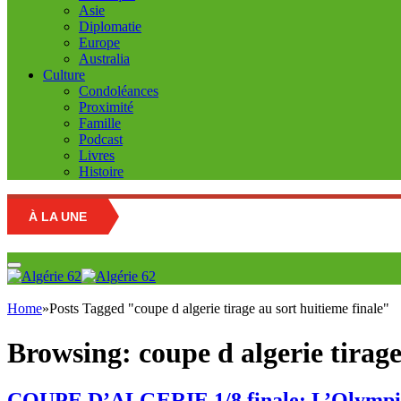
Asie
Diplomatie
Europe
Australia
Culture
Condoléances
Proximité
Famille
Podcast
Livres
Histoire
À LA UNE
Education n
Home
»
Posts Tagged "coupe d algerie tirage au sort huitieme finale"
Browsing:
coupe d algerie tirage
COUPE D’ALGERIE 1/8 finale: L’Olympique