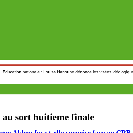
ationale : Louisa Hanoune dénonce les visées idéologiques au dépend
 au sort huitieme finale
 Akbou fera t-elle surprise face au CRB 