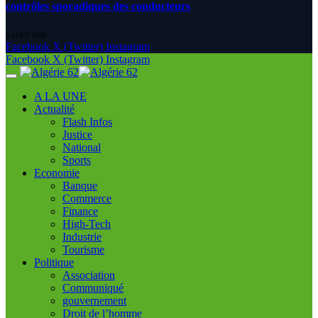
contrôles sporadiques des conducteurs
6 AOÛT 2026
Facebook
X (Twitter)
Instagram
Facebook
X (Twitter)
Instagram
A LA UNE
Actualité
Flash Infos
Justice
National
Sports
Economie
Banque
Commerce
Finance
High-Tech
Industrie
Tourisme
Politique
Association
Communiqué
gouvernement
Droit de l’homme