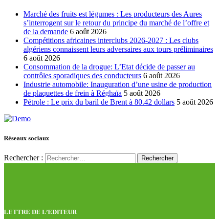
Marché des fruits est légumes : Les producteurs des Aures
s’interrogent sur le retour du principe du marché de l’offre et
de la demande
6 août 2026
Compétitions africaines interclubs 2026-2027 : Les clubs
algériens connaissent leurs adversaires aux tours préliminaires
6 août 2026
Consommation de la drogue: L’Etat décide de passer au
contrôles sporadiques des conducteurs
6 août 2026
Industrie automobile: Inauguration d’une usine de production
de plaquettes de frein à Réghaïa
5 août 2026
Pétrole : Le prix du baril de Brent à 80.42 dollars
5 août 2026
Réseaux sociaux
Rechercher :
LETTRE DE L’EDITEUR