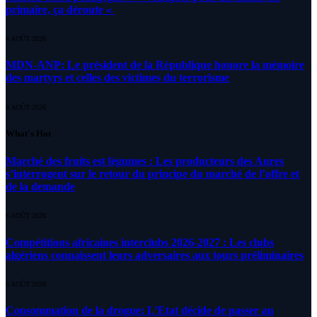
primaire, ça déroute «
4 AOÛT 2026
MDN-ANP: Le président de la République honore la mémoire
des martyrs et celles des victimes du terrorisme
4 AOÛT 2026
What's Hot
Marché des fruits est légumes : Les producteurs des Aures
s’interrogent sur le retour du principe du marché de l’offre et
de la demande
6 AOÛT 2026
Compétitions africaines interclubs 2026-2027 : Les clubs
algériens connaissent leurs adversaires aux tours préliminaires
6 AOÛT 2026
Consommation de la drogue: L’Etat décide de passer au