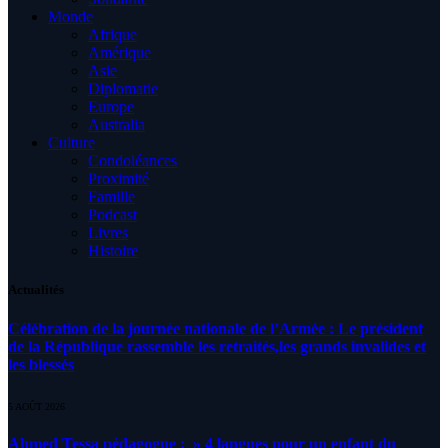
Monde
Afrique
Amérique
Asie
Diplomatie
Europe
Australia
Culture
Condoléances
Proximité
Famille
Podcast
Livres
Histoire
Actualités
Célébration de la journée nationale de l’Armée : Le président
de la République rassemble les retraités,les grands invalides et
les blessés
5 AOÛT 2026
Ahmed Tessa pédagogue : » 4 langues pour un enfant du