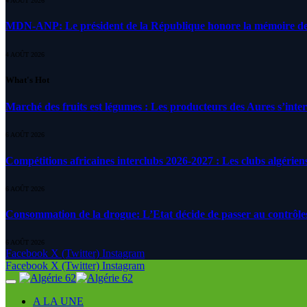
4 AOÛT 2026
MDN-ANP: Le président de la République honore la mémoire des m
4 AOÛT 2026
What's Hot
Marché des fruits est légumes : Les producteurs des Aures s’inte
6 AOÛT 2026
Compétitions africaines interclubs 2026-2027 : Les clubs algérien
6 AOÛT 2026
Consommation de la drogue: L’Etat décide de passer au contrôle
6 AOÛT 2026
Facebook
X (Twitter)
Instagram
Facebook
X (Twitter)
Instagram
A LA UNE