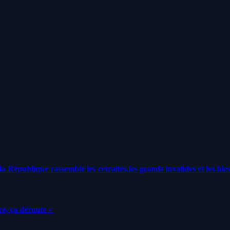
a République rassemble les retraités,les grands invalides et les bles
e, ça déroute «