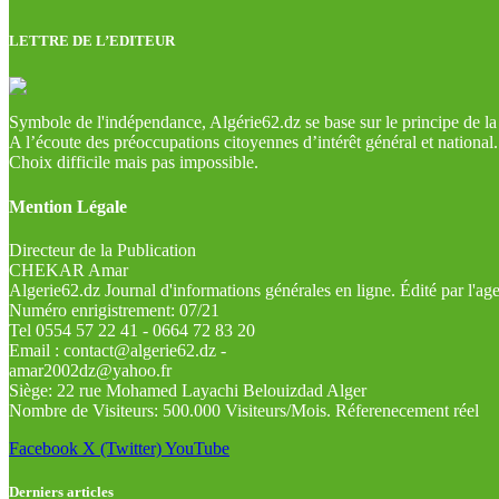
LETTRE DE L’EDITEUR
Symbole de l'indépendance, Algérie62.dz se base sur le principe de la l
A l’écoute des préoccupations citoyennes d’intérêt général et national.
Choix difficile mais pas impossible.
Mention Légale
Directeur de la Publication
CHEKAR Amar
Algerie62.dz Journal d'informations générales en ligne. Édité par l'a
Numéro enrigistrement: 07/21
Tel 0554 57 22 41 - 0664 72 83 20
Email : contact@algerie62.dz -
amar2002dz@yahoo.fr
Siège: 22 rue Mohamed Layachi Belouizdad Alger
Nombre de Visiteurs: 500.000 Visiteurs/Mois. Réferenecement réel
Facebook
X (Twitter)
YouTube
Derniers articles