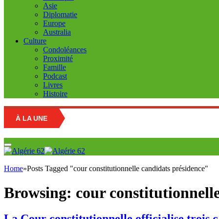
Asie
Diplomatie
Europe
Australia
Culture
Condoléances
Proximité
Famille
Podcast
Livres
Histoire
À LA UNE
March
Home
»
Posts Tagged "cour constitutionnelle candidats présidence"
Browsing:
cour constitutionnell
La Cour constitutionnelle officialise trois 