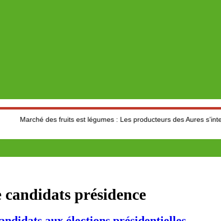
é des fruits est légumes : Les producteurs des Aures s’interrogent sur 
e candidats présidence
candidats aux élections présidentielles