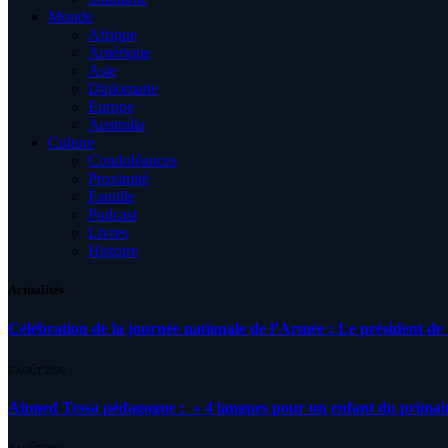
Monde
Afrique
Amérique
Asie
Diplomatie
Europe
Australia
Culture
Condoléances
Proximité
Famille
Podcast
Livres
Histoire
Actualités
Célébration de la journée nationale de l’Armée : Le président de l
5 AOÛT 2026
Ahmed Tessa pédagogue : » 4 langues pour un enfant du primair